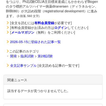
をつぶり、Ph2試験CELIA主目標未達成にもかかわらずBiogen
のタウ標的アルツハイマー病薬
diranersen（ディラネルセン、
BIIB080）が大詰め段階（registrational development）に進み
ます。
(3 段落, 560 文字)
[全文を読むには
有料会員登録
が必要です]
[有料会員登録がお済みの方は
ログイン
してください]
[
メールマガジン
（無料）をご利用ください]
2026-05-15に登録された記事一覧
この記事のカテゴリ
・
開発
>
臨床試験
>
第2相試験
全文記事サンプル
[全文読める記事の一覧です]
関連ニュース
該当するデータが見つかりませんでした。