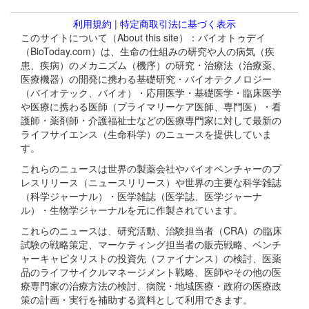
利用規約
|
特定商取引法に基づく表示
このサイトについて（About this site）：バイオトゥデイ
（BioToday.com）は、生命の仕組みの研究や人の病気（疾
患、疾病）のメカニズム（機序）の研究・治療法（治療薬、
医療機器）の開発に携わる基礎研究・バイオテクノロジー
（バイオテック、バイオ）・応用医学・基礎医学・臨床医学
や医療に携わる医師（プライマリーケア医師、専門医）・看
護師・薬剤師・介護福祉士などの医療専門家に対して最新の
ライフサイエンス（生命科学）のニュースを提供していま
す。
これらのニュースは世界の製薬会社やバイオベンチャーのプ
レスリリース（ニュースリリース）や世界の主要な科学雑誌
（科学ジャーナル）・医学雑誌（医学誌、医学ジャーナ
ル）・生物学ジャーナルを元に作製されています。
これらのニュースは、研究活動、治験担当者（CRA）の臨床
試験の戦略策定、マーケティング担当者の販売戦略、ベンチ
ャーキャピタリストの投資先（ファイナンス）の検討、医薬
品のライフサイクルマネージメント戦略、医師やその他の医
療専門家の治療方法の検討、病院・地域医療・政府の医療政
策の計画・実行を補助する資料として利用できます。