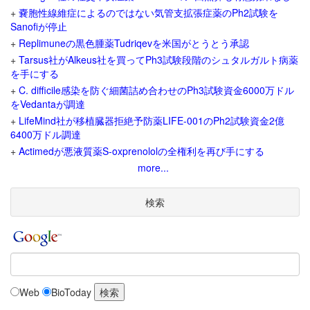
+
嚢胞性線維症によるのではない気管支拡張症薬のPh2試験を
Sanofiが停止
+
Replimuneの黒色腫薬Tudriqevを米国がとうとう承認
+
Tarsus社がAlkeus社を買ってPh3試験段階のシュタルガルト病薬
を手にする
+
C. difficile感染を防ぐ細菌詰め合わせのPh3試験資金6000万ドル
をVedantaが調達
+
LifeMind社が移植臓器拒絶予防薬LIFE-001のPh2試験資金2億
6400万ドル調達
+
Actimedが悪液質薬S-oxprenololの全権利を再び手にする
more...
検索
Web
BioToday