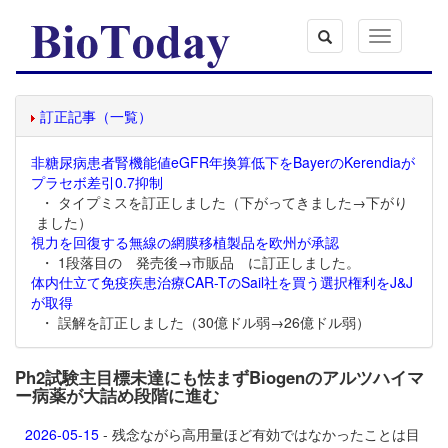
Toggle
navigation
訂正記事（一覧）
非糖尿病患者腎機能値eGFR年換算低下をBayerのKerendiaが
プラセボ差引0.7抑制
・ タイプミスを訂正しました（下がってきました→下がり
ました）
視力を回復する無線の網膜移植製品を欧州が承認
・ 1段落目の 発売後→市販品 に訂正しました。
体内仕立て免疫疾患治療CAR-TのSail社を買う選択権利をJ&J
が取得
・ 誤解を訂正しました（30億ドル弱→26億ドル弱）
Ph2試験主目標未達にも怯まずBiogenのアルツハイマ
ー病薬が大詰め段階に進む
2026-05-15
- 残念ながら高用量ほど有効ではなかったことは目