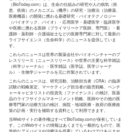
（BioToday.com）は、生命の仕組みの研究や人の病気（疾
患、疾病）のメカニズム（機序）の研究・治療法（治療薬、
医療機器）の開発に携わる基礎研究・バイオテクノロジー
（バイオテック、バイオ）・応用医学・基礎医学・臨床医学
や医療に携わる医師（プライマリーケア医師、専門医）・看
護師・薬剤師・介護福祉士などの医療専門家に対して最新の
ライフサイエンス（生命科学）のニュースを提供していま
す。
これらのニュースは世界の製薬会社やバイオベンチャーのプ
レスリリース（ニュースリリース）や世界の主要な科学雑誌
（科学ジャーナル）・医学雑誌（医学誌、医学ジャーナ
ル）・生物学ジャーナルを元に作製されています。
これらのニュースは、研究活動、治験担当者（CRA）の臨床
試験の戦略策定、マーケティング担当者の販売戦略、ベンチ
ャーキャピタリストの投資先（ファイナンス）の検討、医薬
品のライフサイクルマネージメント戦略、医師やその他の医
療専門家の治療方法の検討、病院・地域医療・政府の医療政
策の計画・実行を補助する資料として利用できます。
当Webサイトの著作権はすべてBioToday.comが保有していま
す。このWebサイトの情報はあくまでも一般的なもので、医
学的なアドバイスや治療法を提案しているわけではありませ