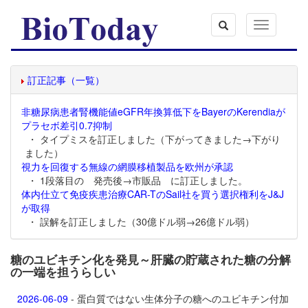
Toggle
navigation
訂正記事（一覧）
非糖尿病患者腎機能値eGFR年換算低下をBayerのKerendiaが
プラセボ差引0.7抑制
・ タイプミスを訂正しました（下がってきました→下がり
ました）
視力を回復する無線の網膜移植製品を欧州が承認
・ 1段落目の 発売後→市販品 に訂正しました。
体内仕立て免疫疾患治療CAR-TのSail社を買う選択権利をJ&J
が取得
・ 誤解を訂正しました（30億ドル弱→26億ドル弱）
糖のユビキチン化を発見～肝臓の貯蔵された糖の分解
の一端を担うらしい
2026-06-09
- 蛋白質ではない生体分子の糖へのユビキチン付加