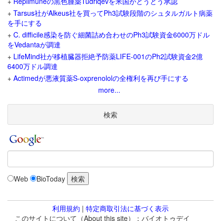
+
Replimuneの黒色腫薬Tudriqevを米国がとうとう承認
+
Tarsus社がAlkeus社を買ってPh3試験段階のシュタルガルト病薬
を手にする
+
C. difficile感染を防ぐ細菌詰め合わせのPh3試験資金6000万ドル
をVedantaが調達
+
LifeMind社が移植臓器拒絶予防薬LIFE-001のPh2試験資金2億
6400万ドル調達
+
Actimedが悪液質薬S-oxprenololの全権利を再び手にする
more...
検索
Web
BioToday
利用規約
|
特定商取引法に基づく表示
このサイトについて（About this site）：バイオトゥデイ