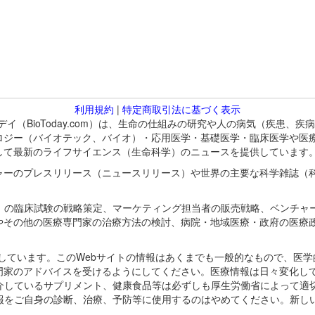
利用規約
|
特定商取引法に基づく表示
バイオトゥデイ（BioToday.com）は、生命の仕組みの研究や人の病気（
ロジー（バイオテック、バイオ）・応用医学・基礎医学・臨床医学や医
して最新のライフサイエンス（生命科学）のニュースを提供しています
ャーのプレスリリース（ニュースリリース）や世界の主要な科学雑誌（
A）の臨床試験の戦略策定、マーケティング担当者の販売戦略、ベンチャ
やその他の医療専門家の治療方法の検討、病院・地域医療・政府の医療
omが保有しています。このWebサイトの情報はあくまでも一般的なもので、
門家のアドバイスを受けるようにしてください。医療情報は日々変化して
紹介しているサプリメント、健康食品等は必ずしも厚生労働省によって適
情報をご自身の診断、治療、予防等に使用するのはやめてください。新し