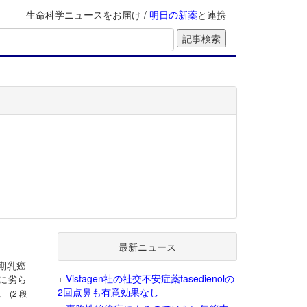
生命科学ニュースをお届け /
明日の新薬
と連携
最新ニュース
期乳癌
+
Vistagen社の社交不安症薬fasedienolの
に劣ら
2回点鼻も有意効果なし
た。
(2 段