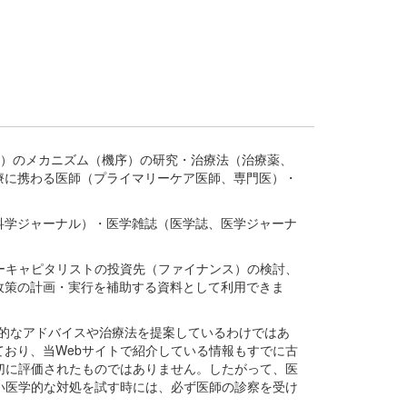
疾患、疾病）のメカニズム（機序）の研究・治療法（治療薬、
療に携わる医師（プライマリーケア医師、専門医）・
。
科学ジャーナル）・医学雑誌（医学誌、医学ジャーナ
ーキャピタリストの投資先（ファイナンス）の検討、
政策の計画・実行を補助する資料として利用できま
医学的なアドバイスや治療法を提案しているわけではあ
おり、当Webサイトで紹介している情報もすでに古
切に評価されたものではありません。したがって、医
い医学的な対処を試す時には、必ず医師の診察を受け