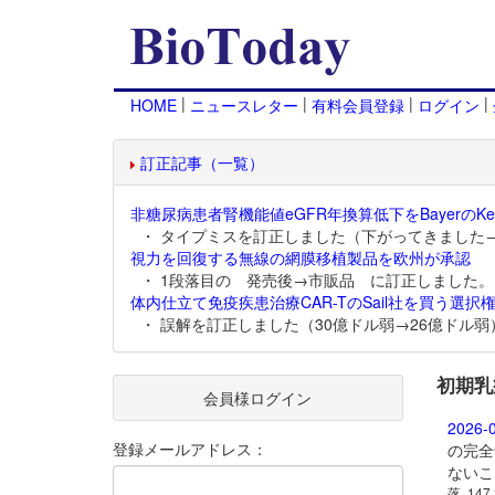
|
|
|
|
HOME
ニュースレター
有料会員登録
ログイン
訂正記事（一覧）
非糖尿病患者腎機能値eGFR年換算低下をBayerのKer
・ タイプミスを訂正しました（下がってきました
視力を回復する無線の網膜移植製品を欧州が承認
・ 1段落目の 発売後→市販品 に訂正しました。
体内仕立て免疫疾患治療CAR-TのSail社を買う選択権
・ 誤解を訂正しました（30億ドル弱→26億ドル弱
初期乳
会員様ログイン
2026-
登録メールアドレス：
の完全
ないこ
落, 147