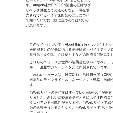
す。Amgen社のEPOGEN誕生の経緯やグ
リベック誕生までの道のりなど、現在販
売されているバイオ医薬品の歴史につい
て知りたい方には役に立つのではないか
と思います。
このサイトについて（About this site）：
医療機器）の開発に携わる基礎研究・バイオテクノ
看護師・薬剤師・介護福祉士などの医療専門家に対
これらのニュースは世界の製薬会社やバイオベンチ
ル）・生物学ジャーナルを元に作製されています。
これらのニュースは、研究活動、治験担当者（CR
医薬品のライフサイクルマネージメント戦略、医師
す。
当Webサイトの著作権はすべてBioToday.c
りません。新しい治療法を試すときには必ず医療専
くなっている可能性があります。当Webサイトで
師の診察をうけることなく、当Webサイトで得た
てください。