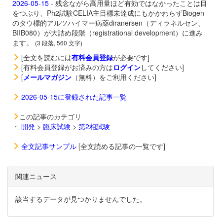
2026-05-15
- 残念ながら高用量ほど有効ではなかったことは目
をつぶり、Ph2試験CELIA主目標未達成にもかかわらずBiogen
のタウ標的アルツハイマー病薬
diranersen（ディラネルセン、
BIIB080）が大詰め段階（registrational development）に進み
ます。
(3 段落, 560 文字)
[全文を読むには
有料会員登録
が必要です]
[有料会員登録がお済みの方は
ログイン
してください]
[
メールマガジン
（無料）をご利用ください]
2026-05-15に登録された記事一覧
この記事のカテゴリ
・
開発
>
臨床試験
>
第2相試験
全文記事サンプル
[全文読める記事の一覧です]
関連ニュース
該当するデータが見つかりませんでした。