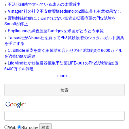
+
不活化細菌で太っている成人の体重減少
+
Vistagen社の社交不安症薬fasedienolの2回点鼻も有意効果なし
+
嚢胞性線維症によるのではない気管支拡張症薬のPh2試験を
Sanofiが停止
+
Replimuneの黒色腫薬Tudriqevを米国がとうとう承認
+
Tarsus社がAlkeus社を買ってPh3試験段階のシュタルガルト病薬
を手にする
+
C. difficile感染を防ぐ細菌詰め合わせのPh3試験資金6000万ドル
をVedantaが調達
+
LifeMind社が移植臓器拒絶予防薬LIFE-001のPh2試験資金2億
6400万ドル調達
more...
検索
Web
BioToday