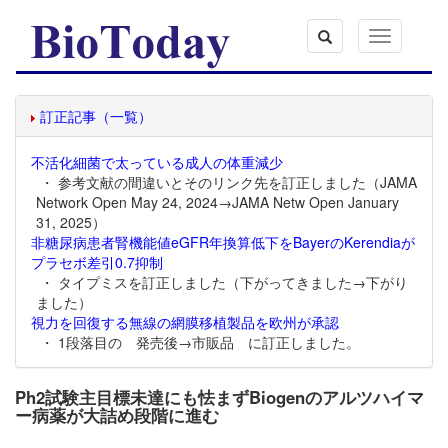
Toggle
navigation
訂正記事（一覧）
不活化細菌で太っている成人の体重減少
・ 参考文献の間違いとそのリンク先を訂正しました（JAMA
Network Open May 24, 2024→JAMA Netw Open January
31, 2025）
非糖尿病患者腎機能値eGFR年換算低下をBayerのKerendiaが
プラセボ差引0.7抑制
・ タイプミスを訂正しました（下がってきました→下がり
ました）
視力を回復する無線の網膜移植製品を欧州が承認
・ 1段落目の 発売後→市販品 に訂正しました。
Ph2試験主目標未達にも怯まずBiogenのアルツハイマ
ー病薬が大詰め段階に進む