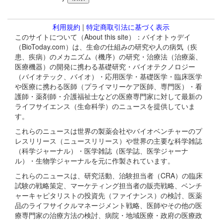
利用規約
|
特定商取引法に基づく表示
このサイトについて（About this site）：バイオトゥデイ
（BioToday.com）は、生命の仕組みの研究や人の病気（疾
患、疾病）のメカニズム（機序）の研究・治療法（治療薬、
医療機器）の開発に携わる基礎研究・バイオテクノロジー
（バイオテック、バイオ）・応用医学・基礎医学・臨床医学
や医療に携わる医師（プライマリーケア医師、専門医）・看
護師・薬剤師・介護福祉士などの医療専門家に対して最新の
ライフサイエンス（生命科学）のニュースを提供していま
す。
これらのニュースは世界の製薬会社やバイオベンチャーのプ
レスリリース（ニュースリリース）や世界の主要な科学雑誌
（科学ジャーナル）・医学雑誌（医学誌、医学ジャーナ
ル）・生物学ジャーナルを元に作製されています。
これらのニュースは、研究活動、治験担当者（CRA）の臨床
試験の戦略策定、マーケティング担当者の販売戦略、ベンチ
ャーキャピタリストの投資先（ファイナンス）の検討、医薬
品のライフサイクルマネージメント戦略、医師やその他の医
療専門家の治療方法の検討、病院・地域医療・政府の医療政