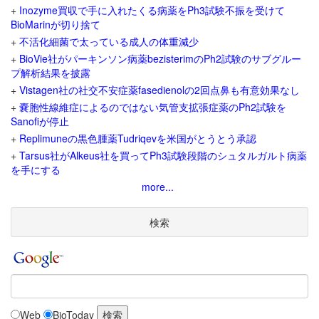
+
Inozyme買収で手に入れたくる病薬をPh3試験不振を受けて
BioMarinが切り捨て
+
不活化細菌で太っている成人の体重減少
+
BioVie社がパーキンソン病薬bezisterimのPh2試験のサブグルー
プ解析結果を披露
+
Vistagen社の社交不安症薬fasedienolの2回点鼻も有意効果なし
+
嚢胞性線維症によるのではない気管支拡張症薬のPh2試験を
Sanofiが停止
+
Replimuneの黒色腫薬Tudriqevを米国がとうとう承認
+
Tarsus社がAlkeus社を買ってPh3試験段階のシュタルガルト病薬
を手にする
more...
検索
Web
BioToday