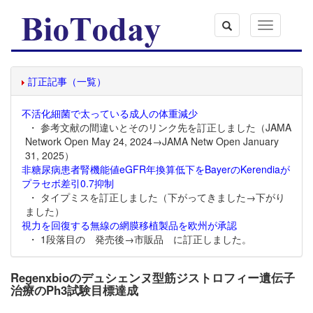
Toggle
navigation
訂正記事（一覧）
不活化細菌で太っている成人の体重減少
・ 参考文献の間違いとそのリンク先を訂正しました（JAMA
Network Open May 24, 2024→JAMA Netw Open January
31, 2025）
非糖尿病患者腎機能値eGFR年換算低下をBayerのKerendiaが
プラセボ差引0.7抑制
・ タイプミスを訂正しました（下がってきました→下がり
ました）
視力を回復する無線の網膜移植製品を欧州が承認
・ 1段落目の 発売後→市販品 に訂正しました。
Regenxbioのデュシェンヌ型筋ジストロフィー遺伝子
治療のPh3試験目標達成