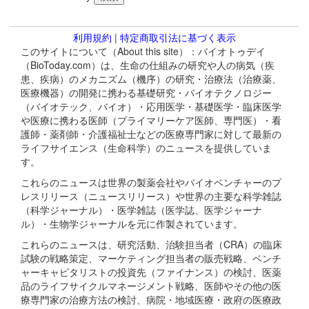
利用規約
|
特定商取引法に基づく表示
このサイトについて（About this site）：バイオトゥデイ
（BioToday.com）は、生命の仕組みの研究や人の病気（疾
患、疾病）のメカニズム（機序）の研究・治療法（治療薬、
医療機器）の開発に携わる基礎研究・バイオテクノロジー
（バイオテック、バイオ）・応用医学・基礎医学・臨床医学
や医療に携わる医師（プライマリーケア医師、専門医）・看
護師・薬剤師・介護福祉士などの医療専門家に対して最新の
ライフサイエンス（生命科学）のニュースを提供していま
す。
これらのニュースは世界の製薬会社やバイオベンチャーのプ
レスリリース（ニュースリリース）や世界の主要な科学雑誌
（科学ジャーナル）・医学雑誌（医学誌、医学ジャーナ
ル）・生物学ジャーナルを元に作製されています。
これらのニュースは、研究活動、治験担当者（CRA）の臨床
試験の戦略策定、マーケティング担当者の販売戦略、ベンチ
ャーキャピタリストの投資先（ファイナンス）の検討、医薬
品のライフサイクルマネージメント戦略、医師やその他の医
療専門家の治療方法の検討、病院・地域医療・政府の医療政