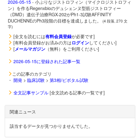
2026-05-15
- 小ぶりなジストロフィン（マイクロジストロフィ
ン）を作るRegenxbioのデュシェンヌ型筋ジストロフィー
（DMD）遺伝子治療
RGX-202がPh1-3試験AFFINITY
DUCHENNEのPh3段階の目標を達成しました。
(4 段落, 270 文
字)
[全文を読むには
有料会員登録
が必要です]
[有料会員登録がお済みの方は
ログイン
してください]
[
メールマガジン
（無料）をご利用ください]
2026-05-15に登録された記事一覧
この記事のカテゴリ
・
開発
>
臨床試験
>
第3相/ピボタル試験
全文記事サンプル
[全文読める記事の一覧です]
関連ニュース
該当するデータが見つかりませんでした。