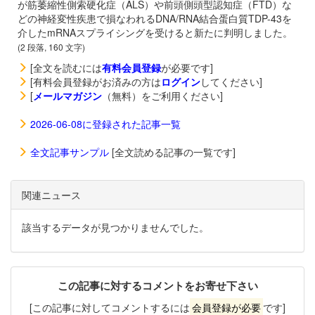
が筋萎縮性側索硬化症（ALS）や前頭側頭型認知症（FTD）な
どの神経変性疾患で損なわれるDNA/RNA結合蛋白質TDP-43を
介したmRNAスプライシングを受けると新たに判明しました。
(2 段落, 160 文字)
[全文を読むには
有料会員登録
が必要です]
[有料会員登録がお済みの方は
ログイン
してください]
[
メールマガジン
（無料）をご利用ください]
2026-06-08に登録された記事一覧
全文記事サンプル
[全文読める記事の一覧です]
関連ニュース
該当するデータが見つかりませんでした。
この記事に対するコメントをお寄せ下さい
[この記事に対してコメントするには
会員登録が必要
です]