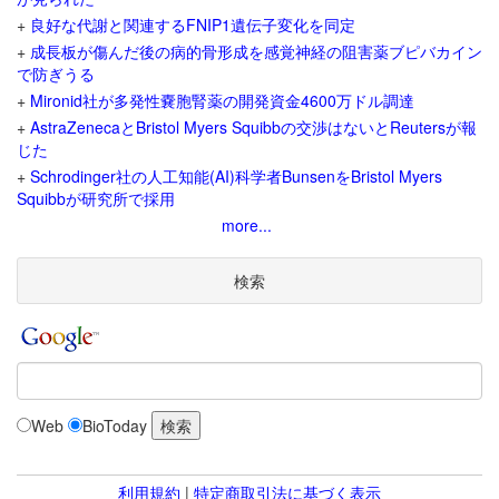
+
良好な代謝と関連するFNIP1遺伝子変化を同定
+
成長板が傷んだ後の病的骨形成を感覚神経の阻害薬ブピバカイン
で防ぎうる
+
Mironid社が多発性嚢胞腎薬の開発資金4600万ドル調達
+
AstraZenecaとBristol Myers Squibbの交渉はないとReutersが報
じた
+
Schrodinger社の人工知能(AI)科学者BunsenをBristol Myers
Squibbが研究所で採用
more...
検索
Web
BioToday
利用規約
|
特定商取引法に基づく表示