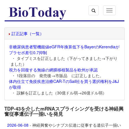
Toggle
navigation
訂正記事（一覧）
非糖尿病患者腎機能値eGFR年換算低下をBayerのKerendiaが
プラセボ差引0.7抑制
・ タイプミスを訂正しました（下がってきました→下がり
ました）
視力を回復する無線の網膜移植製品を欧州が承認
・ 1段落目の 発売後→市販品 に訂正しました。
体内仕立て免疫疾患治療CAR-TのSail社を買う選択権利をJ&J
が取得
・ 誤解を訂正しました（30億ドル弱→26億ドル弱）
TDP-43を介したmRNAスプライシングを受ける神経興
奮従事遺伝子一揃いを発見
2026-06-08
- 神経興奮やシナプス伝達に従事する遺伝子一揃い