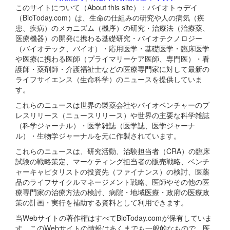
このサイトについて（About this site）：バイオトゥデイ
（BioToday.com）は、生命の仕組みの研究や人の病気（疾
患、疾病）のメカニズム（機序）の研究・治療法（治療薬、
医療機器）の開発に携わる基礎研究・バイオテクノロジー
（バイオテック、バイオ）・応用医学・基礎医学・臨床医学
や医療に携わる医師（プライマリーケア医師、専門医）・看
護師・薬剤師・介護福祉士などの医療専門家に対して最新の
ライフサイエンス（生命科学）のニュースを提供していま
す。
これらのニュースは世界の製薬会社やバイオベンチャーのプ
レスリリース（ニュースリリース）や世界の主要な科学雑誌
（科学ジャーナル）・医学雑誌（医学誌、医学ジャーナ
ル）・生物学ジャーナルを元に作製されています。
これらのニュースは、研究活動、治験担当者（CRA）の臨床
試験の戦略策定、マーケティング担当者の販売戦略、ベンチ
ャーキャピタリストの投資先（ファイナンス）の検討、医薬
品のライフサイクルマネージメント戦略、医師やその他の医
療専門家の治療方法の検討、病院・地域医療・政府の医療政
策の計画・実行を補助する資料として利用できます。
当Webサイトの著作権はすべてBioToday.comが保有していま
す。このWebサイトの情報はあくまでも一般的なもので、医