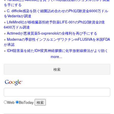
を手にする
+
C. difficile感染を防ぐ細菌詰め合わせのPh3試験資金6000万ドル
をVedantaが調達
+
LifeMind社が移植臓器拒絶予防薬LIFE-001のPh2試験資金2億
6400万ドル調達
+
Actimedが悪液質薬S-oxprenololの全権利を再び手にする
+
Modernaの季節性インフルエンザワクチンmFLUSIVAを米国FDA
が承認
+
IDH阻害薬を経たIDH変異神経膠腫に化学放射線療法がより効く
more...
検索
Web
BioToday