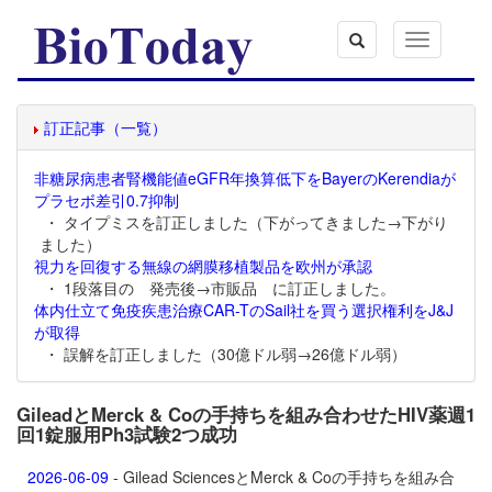
Toggle
navigation
訂正記事（一覧）
非糖尿病患者腎機能値eGFR年換算低下をBayerのKerendiaが
プラセボ差引0.7抑制
・ タイプミスを訂正しました（下がってきました→下がり
ました）
視力を回復する無線の網膜移植製品を欧州が承認
・ 1段落目の 発売後→市販品 に訂正しました。
体内仕立て免疫疾患治療CAR-TのSail社を買う選択権利をJ&J
が取得
・ 誤解を訂正しました（30億ドル弱→26億ドル弱）
GileadとMerck & Coの手持ちを組み合わせたHIV薬週1
回1錠服用Ph3試験2つ成功
2026-06-09
- Gilead SciencesとMerck & Coの手持ちを組み合