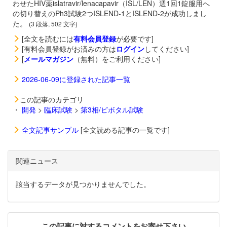
わせたHIV薬
islatravir/
lenacapavir（
ISL/LEN）週1回1錠服用へ
の切り替えのPh3試験2つISLEND-1とISLEND-2が成功しまし
た。
(3 段落, 502 文字)
[全文を読むには
有料会員登録
が必要です]
[有料会員登録がお済みの方は
ログイン
してください]
[
メールマガジン
（無料）をご利用ください]
2026-06-09に登録された記事一覧
この記事のカテゴリ
・
開発
>
臨床試験
>
第3相/ピボタル試験
全文記事サンプル
[全文読める記事の一覧です]
関連ニュース
該当するデータが見つかりませんでした。
この記事に対するコメントをお寄せ下さい