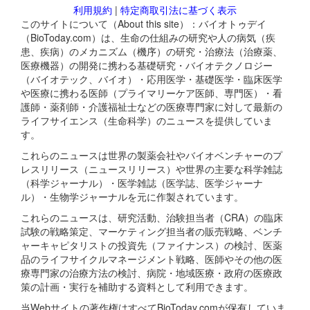
利用規約
|
特定商取引法に基づく表示
このサイトについて（About this site）：バイオトゥデイ
（BioToday.com）は、生命の仕組みの研究や人の病気（疾
患、疾病）のメカニズム（機序）の研究・治療法（治療薬、
医療機器）の開発に携わる基礎研究・バイオテクノロジー
（バイオテック、バイオ）・応用医学・基礎医学・臨床医学
や医療に携わる医師（プライマリーケア医師、専門医）・看
護師・薬剤師・介護福祉士などの医療専門家に対して最新の
ライフサイエンス（生命科学）のニュースを提供していま
す。
これらのニュースは世界の製薬会社やバイオベンチャーのプ
レスリリース（ニュースリリース）や世界の主要な科学雑誌
（科学ジャーナル）・医学雑誌（医学誌、医学ジャーナ
ル）・生物学ジャーナルを元に作製されています。
これらのニュースは、研究活動、治験担当者（CRA）の臨床
試験の戦略策定、マーケティング担当者の販売戦略、ベンチ
ャーキャピタリストの投資先（ファイナンス）の検討、医薬
品のライフサイクルマネージメント戦略、医師やその他の医
療専門家の治療方法の検討、病院・地域医療・政府の医療政
策の計画・実行を補助する資料として利用できます。
当Webサイトの著作権はすべてBioToday.comが保有していま