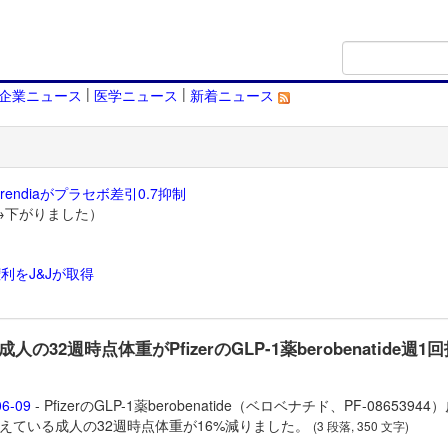
|
|
企業ニュース
医学ニュース
新着ニュース
endiaがプラセボ差引0.7抑制
→下がりました）
利をJ&Jが取得
）
人の32週時点体重がPfizerのGLP-1薬berobenatide週1
06-09
- PfizerのGLP-1薬
berobenatide（ベロベナチド、PF-08653944
えている成人の32週時点体重が16%減りました。
(3 段落, 350 文字)