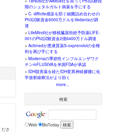
+
Tarsus社がAlkeus社を買ってPh3試験段
階のシュタルガルト病薬を手にする
+
C. difficile感染を防ぐ細菌詰め合わせの
Ph3試験資金6000万ドルをVedantaが調
達
+
LifeMind社が移植臓器拒絶予防薬LIFE-
001のPh2試験資金2億6400万ドル調達
+
Actimedが悪液質薬S-oxprenololの全権
利を再び手にする
+
Modernaの季節性インフルエンザワク
チンmFLUSIVAを米国FDAが承認
+
IDH阻害薬を経たIDH変異神経膠腫に化
学放射線療法がより効く
more...
検索
Web
BioToday
くださ