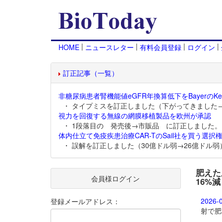
|
|
|
|
HOME
ニュースレター
有料会員登録
ログイン
訂正記事（一覧）
非糖尿病患者腎機能値eGFR年換算低下をBayerのKer
・ タイプミスを訂正しました（下がってきました
視力を回復する無線の網膜移植製品を欧州が承認
・ 1段落目の 発売後→市販品 に訂正しました。
体内仕立て免疫疾患治療CAR-TのSail社を買う選択権
・ 誤解を訂正しました（30億ドル弱→26億ドル弱
肥えた成
会員様ログイン
16%減
2026-
登録メールアドレス：
射で肥