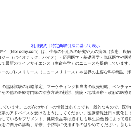
利用規約
|
特定商取引法に基づく表示
バイオトゥデイ（BioToday.com）は、生命の仕組みの研究や人の病気（
ロジー（バイオテック、バイオ）・応用医学・基礎医学・臨床医学や医
して最新のライフサイエンス（生命科学）のニュースを提供しています
ャーのプレスリリース（ニュースリリース）や世界の主要な科学雑誌（
A）の臨床試験の戦略策定、マーケティング担当者の販売戦略、ベンチャ
やその他の医療専門家の治療方法の検討、病院・地域医療・政府の医療
omが保有しています。このWebサイトの情報はあくまでも一般的なもので、
門家のアドバイスを受けるようにしてください。医療情報は日々変化して
紹介しているサプリメント、健康食品等は必ずしも厚生労働省によって適
情報をご自身の診断、治療、予防等に使用するのはやめてください。新し