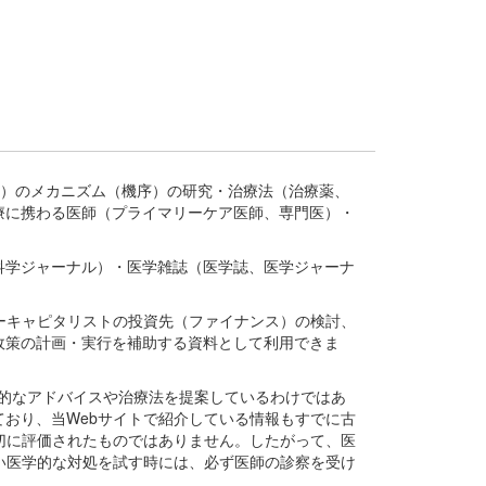
疾患、疾病）のメカニズム（機序）の研究・治療法（治療薬、
療に携わる医師（プライマリーケア医師、専門医）・
。
科学ジャーナル）・医学雑誌（医学誌、医学ジャーナ
ーキャピタリストの投資先（ファイナンス）の検討、
政策の計画・実行を補助する資料として利用できま
医学的なアドバイスや治療法を提案しているわけではあ
おり、当Webサイトで紹介している情報もすでに古
切に評価されたものではありません。したがって、医
い医学的な対処を試す時には、必ず医師の診察を受け