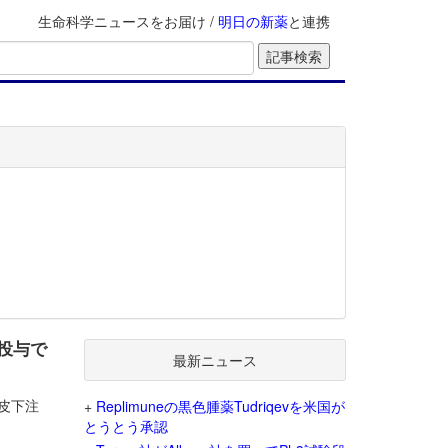
生命科学ニュースをお届け /
明日の新薬
と連携
回投与で
最新ニュース
）皮下注
+
Replimuneの黒色腫薬Tudriqevを米国が
とうとう承認