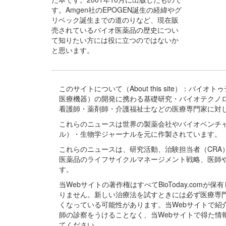
す。Amgen社のEPOGEN誕生の経緯やグ
リベック誕生までの道のりなど、現在販
売されているバイオ医薬品の歴史につい
て知りたい方には役に立つのではないか
と思います。
このサイトについて（About this site）：
医療機器）の開発に携わる基礎研究・バイオテクノ
看護師・薬剤師・介護福祉士などの医療専門家に対
これらのニュースは世界の製薬会社やバイオベンチ
ル）・生物学ジャーナルを元に作製されています。
これらのニュースは、研究活動、治験担当者（CR
医薬品のライフサイクルマネージメント戦略、医師
す。
当Webサイトの著作権はすべてBioToday.c
りません。新しい治療法を試すときには必ず医療専
くなっている可能性があります。当Webサイトで
師の診察をうけることなく、当Webサイトで得た
てください。