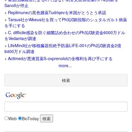
Sanofiが停止
+
Replimuneの黒色腫薬Tudriqevを米国がとうとう承認
+
Tarsus社がAlkeus社を買ってPh3試験段階のシュタルガルト病薬
を手にする
+
C. difficile感染を防ぐ細菌詰め合わせのPh3試験資金6000万ドル
をVedantaが調達
+
LifeMind社が移植臓器拒絶予防薬LIFE-001のPh2試験資金2億
6400万ドル調達
+
Actimedが悪液質薬S-oxprenololの全権利を再び手にする
more...
検索
Web
BioToday