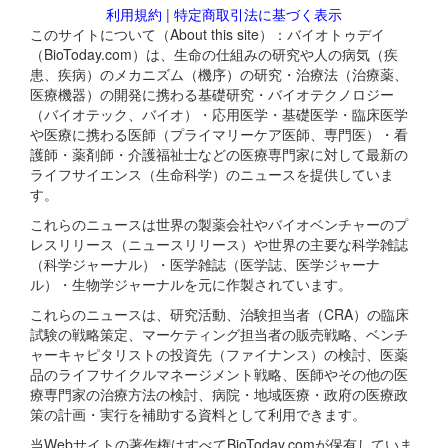
利用規約
|
特定商取引法に基づく表示
このサイトについて（About this site）：バイオトゥデイ
（BioToday.com）は、生命の仕組みの研究や人の病気（疾
患、疾病）のメカニズム（機序）の研究・治療法（治療薬、
医療機器）の開発に携わる基礎研究・バイオテクノロジー
（バイオテック、バイオ）・応用医学・基礎医学・臨床医学
や医療に携わる医師（プライマリーケア医師、専門医）・看
護師・薬剤師・介護福祉士などの医療専門家に対して最新の
ライフサイエンス（生命科学）のニュースを提供していま
す。
これらのニュースは世界の製薬会社やバイオベンチャーのプ
レスリリース（ニュースリリース）や世界の主要な科学雑誌
（科学ジャーナル）・医学雑誌（医学誌、医学ジャーナ
ル）・生物学ジャーナルを元に作製されています。
これらのニュースは、研究活動、治験担当者（CRA）の臨床
試験の戦略策定、マーケティング担当者の販売戦略、ベンチ
ャーキャピタリストの投資先（ファイナンス）の検討、医薬
品のライフサイクルマネージメント戦略、医師やその他の医
療専門家の治療方法の検討、病院・地域医療・政府の医療政
策の計画・実行を補助する資料として利用できます。
当Webサイトの著作権はすべてBioToday.comが保有していま