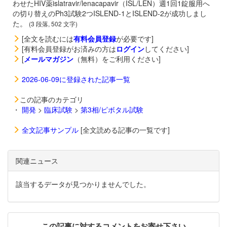
わせたHIV薬
islatravir/
lenacapavir（
ISL/LEN）週1回1錠服用へ
の切り替えのPh3試験2つISLEND-1とISLEND-2が成功しまし
た。
(3 段落, 502 文字)
[全文を読むには
有料会員登録
が必要です]
[有料会員登録がお済みの方は
ログイン
してください]
[
メールマガジン
（無料）をご利用ください]
2026-06-09に登録された記事一覧
この記事のカテゴリ
・
開発
>
臨床試験
>
第3相/ピボタル試験
全文記事サンプル
[全文読める記事の一覧です]
関連ニュース
該当するデータが見つかりませんでした。
この記事に対するコメントをお寄せ下さい