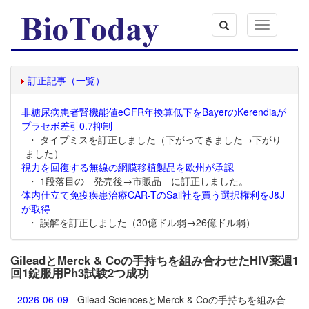
Toggle
navigation
訂正記事（一覧）
非糖尿病患者腎機能値eGFR年換算低下をBayerのKerendiaが
プラセボ差引0.7抑制
・ タイプミスを訂正しました（下がってきました→下がり
ました）
視力を回復する無線の網膜移植製品を欧州が承認
・ 1段落目の 発売後→市販品 に訂正しました。
体内仕立て免疫疾患治療CAR-TのSail社を買う選択権利をJ&J
が取得
・ 誤解を訂正しました（30億ドル弱→26億ドル弱）
GileadとMerck & Coの手持ちを組み合わせたHIV薬週1
回1錠服用Ph3試験2つ成功
2026-06-09
- Gilead SciencesとMerck & Coの手持ちを組み合