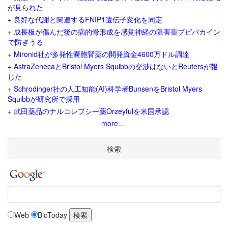
が見られた
+
良好な代謝と関連するFNIP1遺伝子変化を同定
+
成長板が傷んだ後の病的骨形成を感覚神経の阻害薬ブピバカイン
で防ぎうる
+
Mironid社が多発性嚢胞腎薬の開発資金4600万ドル調達
+
AstraZenecaとBristol Myers Squibbの交渉はないとReutersが報
じた
+
Schrodinger社の人工知能(AI)科学者BunsenをBristol Myers
Squibbが研究所で採用
+
武田薬品のナルコレプシー薬Orzeyfulを米国承認
more...
検索
Web
BioToday