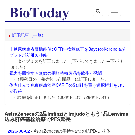
Toggle
navigation
訂正記事（一覧）
非糖尿病患者腎機能値eGFR年換算低下をBayerのKerendiaが
プラセボ差引0.7抑制
・ タイプミスを訂正しました（下がってきました→下がり
ました）
視力を回復する無線の網膜移植製品を欧州が承認
・ 1段落目の 発売後→市販品 に訂正しました。
体内仕立て免疫疾患治療CAR-TのSail社を買う選択権利をJ&J
が取得
・ 誤解を訂正しました（30億ドル弱→26億ドル弱）
AstraZenecaの2品ImfinziとImjudoともう1品Lenvima
込み肝癌塞栓治療でPFS延長
2026-06-02
- AstraZenecaの手持ち2つの抗PD-L1抗体