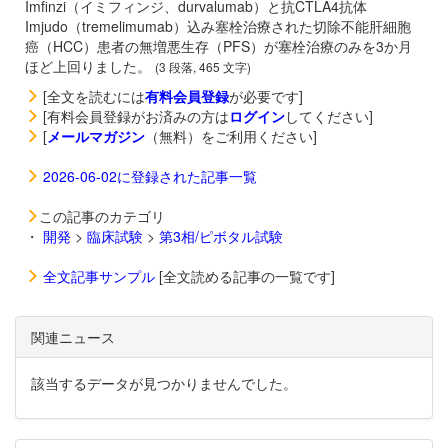
Imfinzi（イミフィンジ、durvalumab）と抗CTLA4抗体
Imjudo（tremelimumab）込み塞栓治療された切除不能肝細胞
癌（HCC）患者の無増悪生存（PFS）が塞栓治療のみを3か月
ほど上回りました。
(3 段落, 465 文字)
[全文を読むには
有料会員登録
が必要です]
[有料会員登録がお済みの方は
ログイン
してください]
[
メールマガジン
（無料）をご利用ください]
2026-06-02に登録された記事一覧
この記事のカテゴリ
・
開発
>
臨床試験
>
第3相/ピボタル試験
全文記事サンプル
[全文読める記事の一覧です]
関連ニュース
該当するデータが見つかりませんでした。