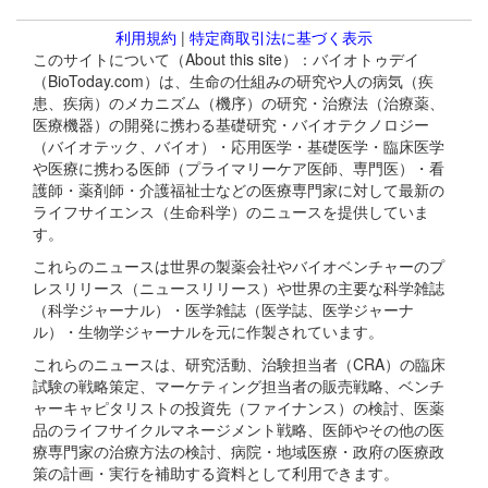
利用規約
|
特定商取引法に基づく表示
このサイトについて（About this site）：バイオトゥデイ
（BioToday.com）は、生命の仕組みの研究や人の病気（疾
患、疾病）のメカニズム（機序）の研究・治療法（治療薬、
医療機器）の開発に携わる基礎研究・バイオテクノロジー
（バイオテック、バイオ）・応用医学・基礎医学・臨床医学
や医療に携わる医師（プライマリーケア医師、専門医）・看
護師・薬剤師・介護福祉士などの医療専門家に対して最新の
ライフサイエンス（生命科学）のニュースを提供していま
す。
これらのニュースは世界の製薬会社やバイオベンチャーのプ
レスリリース（ニュースリリース）や世界の主要な科学雑誌
（科学ジャーナル）・医学雑誌（医学誌、医学ジャーナ
ル）・生物学ジャーナルを元に作製されています。
これらのニュースは、研究活動、治験担当者（CRA）の臨床
試験の戦略策定、マーケティング担当者の販売戦略、ベンチ
ャーキャピタリストの投資先（ファイナンス）の検討、医薬
品のライフサイクルマネージメント戦略、医師やその他の医
療専門家の治療方法の検討、病院・地域医療・政府の医療政
策の計画・実行を補助する資料として利用できます。