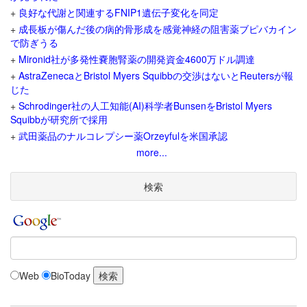
+
良好な代謝と関連するFNIP1遺伝子変化を同定
+
成長板が傷んだ後の病的骨形成を感覚神経の阻害薬ブピバカイン
で防ぎうる
+
Mironid社が多発性嚢胞腎薬の開発資金4600万ドル調達
+
AstraZenecaとBristol Myers Squibbの交渉はないとReutersが報
じた
+
Schrodinger社の人工知能(AI)科学者BunsenをBristol Myers
Squibbが研究所で採用
+
武田薬品のナルコレプシー薬Orzeyfulを米国承認
more...
検索
Web
BioToday