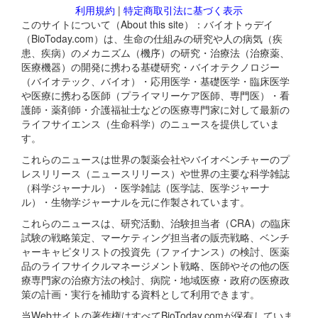
利用規約
|
特定商取引法に基づく表示
このサイトについて（About this site）：バイオトゥデイ
（BioToday.com）は、生命の仕組みの研究や人の病気（疾
患、疾病）のメカニズム（機序）の研究・治療法（治療薬、
医療機器）の開発に携わる基礎研究・バイオテクノロジー
（バイオテック、バイオ）・応用医学・基礎医学・臨床医学
や医療に携わる医師（プライマリーケア医師、専門医）・看
護師・薬剤師・介護福祉士などの医療専門家に対して最新の
ライフサイエンス（生命科学）のニュースを提供していま
す。
これらのニュースは世界の製薬会社やバイオベンチャーのプ
レスリリース（ニュースリリース）や世界の主要な科学雑誌
（科学ジャーナル）・医学雑誌（医学誌、医学ジャーナ
ル）・生物学ジャーナルを元に作製されています。
これらのニュースは、研究活動、治験担当者（CRA）の臨床
試験の戦略策定、マーケティング担当者の販売戦略、ベンチ
ャーキャピタリストの投資先（ファイナンス）の検討、医薬
品のライフサイクルマネージメント戦略、医師やその他の医
療専門家の治療方法の検討、病院・地域医療・政府の医療政
策の計画・実行を補助する資料として利用できます。
当Webサイトの著作権はすべてBioToday.comが保有していま