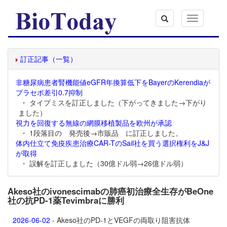
Toggle
navigation
訂正記事（一覧）
非糖尿病患者腎機能値eGFR年換算低下をBayerのKerendiaが
プラセボ差引0.7抑制
・ タイプミスを訂正しました（下がってきました→下がり
ました）
視力を回復する無線の網膜移植製品を欧州が承認
・ 1段落目の 発売後→市販品 に訂正しました。
体内仕立て免疫疾患治療CAR-TのSail社を買う選択権利をJ&J
が取得
・ 誤解を訂正しました（30億ドル弱→26億ドル弱）
Akeso社のivonescimabの肺癌初治療全生存がBeOne
社の抗PD-1薬Tevimbraに勝利
2026-06-02
- Akeso社のPD-1とVEGFの両取り阻害抗体