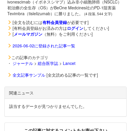
ivonescimab（イボネスシマブ）込み非小細胞肺癌（NSCLC）
初治療の全生存（OS）がBeOne Medcines社のPD-1阻害薬
Tevimbra（tislelizumab）に勝りました。
(4 段落, 544 文字)
[全文を読むには
有料会員登録
が必要です]
[有料会員登録がお済みの方は
ログイン
してください]
[
メールマガジン
（無料）をご利用ください]
2026-06-02に登録された記事一覧
この記事のカテゴリ
・
ジャーナル
>
総合医学誌
>
Lancet
全文記事サンプル
[全文読める記事の一覧です]
関連ニュース
該当するデータが見つかりませんでした。
この記事に対するコメントをお寄せ下さい