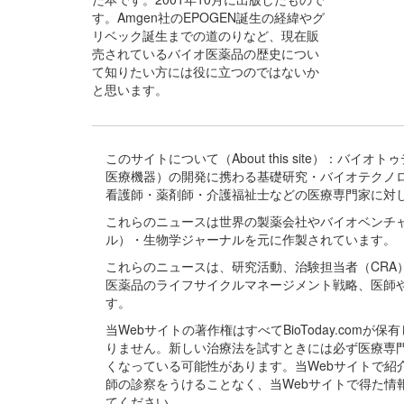
す。Amgen社のEPOGEN誕生の経緯やグ
リベック誕生までの道のりなど、現在販
売されているバイオ医薬品の歴史につい
て知りたい方には役に立つのではないか
と思います。
このサイトについて（About this site）：
医療機器）の開発に携わる基礎研究・バイオテクノ
看護師・薬剤師・介護福祉士などの医療専門家に対
これらのニュースは世界の製薬会社やバイオベンチ
ル）・生物学ジャーナルを元に作製されています。
これらのニュースは、研究活動、治験担当者（CR
医薬品のライフサイクルマネージメント戦略、医師
す。
当Webサイトの著作権はすべてBioToday.c
りません。新しい治療法を試すときには必ず医療専
くなっている可能性があります。当Webサイトで
師の診察をうけることなく、当Webサイトで得た
てください。