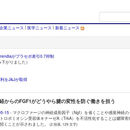
|
|
企業ニュース
医学ニュース
新着ニュース
endiaがプラセボ差引0.7抑制
→下がりました）
利をJ&Jが取得
）
経からのFGF1がどうやら腱の変性を防ぐ働きを担う
05-15
- マクロファージの神経成長因子（Ngf）を省くことや感覚神経の
トロポミオシン受容体キナーゼA（TrkA）を不活性化することは腱障害
招くことが示されました。
(2 段落, 129 文字)