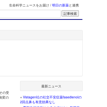
生命科学ニュースをお届け /
明日の新薬
と連携
最新ニュース
その受
+
Vistagen社の社交不安症薬fasedienolの
病変の
2回点鼻も有意効果なし