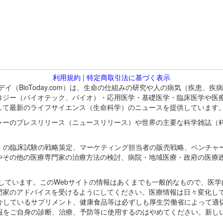
利用規約
|
特定商取引法に基づく表示
バイオトゥデイ（BioToday.com）は、生命の仕組みの研究や人の病気（
ロジー（バイオテック、バイオ）・応用医学・基礎医学・臨床医学や医
して最新のライフサイエンス（生命科学）のニュースを提供しています
ャーのプレスリリース（ニュースリリース）や世界の主要な科学雑誌（
A）の臨床試験の戦略策定、マーケティング担当者の販売戦略、ベンチャ
やその他の医療専門家の治療方法の検討、病院・地域医療・政府の医療
omが保有しています。このWebサイトの情報はあくまでも一般的なもので、
門家のアドバイスを受けるようにしてください。医療情報は日々変化して
紹介しているサプリメント、健康食品等は必ずしも厚生労働省によって適
情報をご自身の診断、治療、予防等に使用するのはやめてください。新し