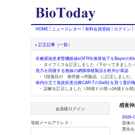
|
|
|
|
HOME
ニュースレター
有料会員登録
ログイン
訂正記事（一覧）
非糖尿病患者腎機能値eGFR年換算低下をBayerのKer
・ タイプミスを訂正しました（下がってきました
視力を回復する無線の網膜移植製品を欧州が承認
・ 1段落目の 発売後→市販品 に訂正しました。
体内仕立て免疫疾患治療CAR-TのSail社を買う選択権
・ 誤解を訂正しました（30億ドル弱→26億ドル弱
感覚神
会員様ログイン
2026-
登録メールアドレス：
容体の
悪化を