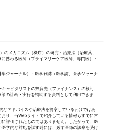
疾患、疾病）のメカニズム（機序）の研究・治療法（治療薬、
療に携わる医師（プライマリーケア医師、専門医）・
。
科学ジャーナル）・医学雑誌（医学誌、医学ジャーナ
ーキャピタリストの投資先（ファイナンス）の検討、
政策の計画・実行を補助する資料として利用できま
医学的なアドバイスや治療法を提案しているわけではあ
おり、当Webサイトで紹介している情報もすでに古
切に評価されたものではありません。したがって、医
い医学的な対処を試す時には、必ず医師の診察を受け