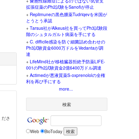
+
嚢胞性線維症によるのではない気管支
拡張症薬のPh2試験をSanofiが停止
+
Replimuneの黒色腫薬Tudriqevを米国が
とうとう承認
+
Tarsus社がAlkeus社を買ってPh3試験段
階のシュタルガルト病薬を手にする
+
C. difficile感染を防ぐ細菌詰め合わせの
Ph3試験資金6000万ドルをVedantaが調
達
+
LifeMind社が移植臓器拒絶予防薬LIFE-
001のPh2試験資金2億6400万ドル調達
+
Actimedが悪液質薬S-oxprenololの全権
利を再び手にする
more...
検索
くださ
Web
BioToday