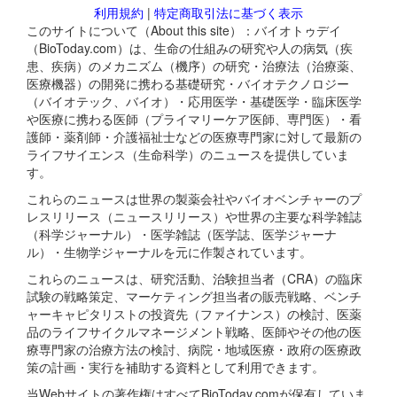
利用規約
|
特定商取引法に基づく表示
このサイトについて（About this site）：バイオトゥデイ
（BioToday.com）は、生命の仕組みの研究や人の病気（疾
患、疾病）のメカニズム（機序）の研究・治療法（治療薬、
医療機器）の開発に携わる基礎研究・バイオテクノロジー
（バイオテック、バイオ）・応用医学・基礎医学・臨床医学
や医療に携わる医師（プライマリーケア医師、専門医）・看
護師・薬剤師・介護福祉士などの医療専門家に対して最新の
ライフサイエンス（生命科学）のニュースを提供していま
す。
これらのニュースは世界の製薬会社やバイオベンチャーのプ
レスリリース（ニュースリリース）や世界の主要な科学雑誌
（科学ジャーナル）・医学雑誌（医学誌、医学ジャーナ
ル）・生物学ジャーナルを元に作製されています。
これらのニュースは、研究活動、治験担当者（CRA）の臨床
試験の戦略策定、マーケティング担当者の販売戦略、ベンチ
ャーキャピタリストの投資先（ファイナンス）の検討、医薬
品のライフサイクルマネージメント戦略、医師やその他の医
療専門家の治療方法の検討、病院・地域医療・政府の医療政
策の計画・実行を補助する資料として利用できます。
当Webサイトの著作権はすべてBioToday.comが保有していま