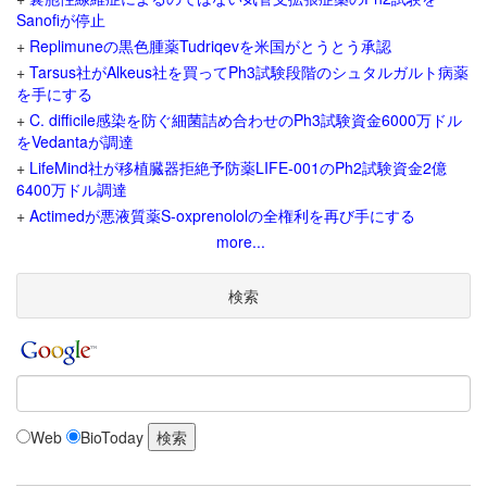
Sanofiが停止
+
Replimuneの黒色腫薬Tudriqevを米国がとうとう承認
+
Tarsus社がAlkeus社を買ってPh3試験段階のシュタルガルト病薬
を手にする
+
C. difficile感染を防ぐ細菌詰め合わせのPh3試験資金6000万ドル
をVedantaが調達
+
LifeMind社が移植臓器拒絶予防薬LIFE-001のPh2試験資金2億
6400万ドル調達
+
Actimedが悪液質薬S-oxprenololの全権利を再び手にする
more...
検索
Web
BioToday