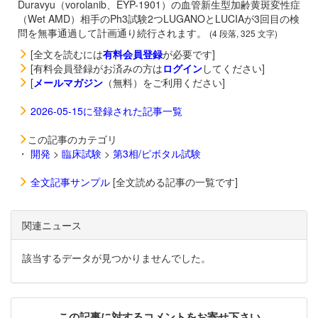
Duravyu（vorolanib、EYP-1901）の血管新生型加齢黄斑変性症
（Wet AMD）相手のPh3試験2つLUGANOとLUCIAが3回目の検
問を無事通過して計画通り続行されます。
(4 段落, 325 文字)
[全文を読むには
有料会員登録
が必要です]
[有料会員登録がお済みの方は
ログイン
してください]
[
メールマガジン
（無料）をご利用ください]
2026-05-15に登録された記事一覧
この記事のカテゴリ
・
開発
>
臨床試験
>
第3相/ピボタル試験
全文記事サンプル
[全文読める記事の一覧です]
関連ニュース
該当するデータが見つかりませんでした。
この記事に対するコメントをお寄せ下さい