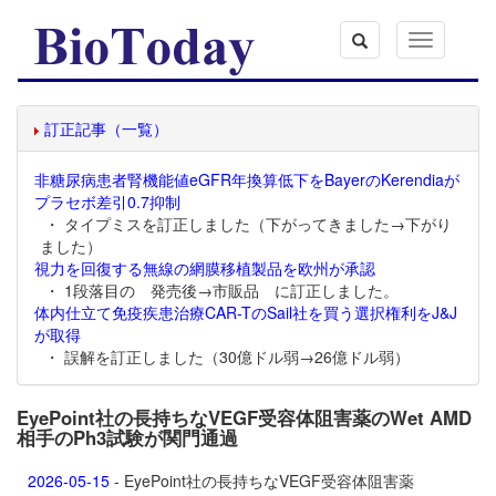
Toggle
navigation
訂正記事（一覧）
非糖尿病患者腎機能値eGFR年換算低下をBayerのKerendiaが
プラセボ差引0.7抑制
・ タイプミスを訂正しました（下がってきました→下がり
ました）
視力を回復する無線の網膜移植製品を欧州が承認
・ 1段落目の 発売後→市販品 に訂正しました。
体内仕立て免疫疾患治療CAR-TのSail社を買う選択権利をJ&J
が取得
・ 誤解を訂正しました（30億ドル弱→26億ドル弱）
EyePoint社の長持ちなVEGF受容体阻害薬のWet AMD
相手のPh3試験が関門通過
2026-05-15
- EyePoint社の長持ちなVEGF受容体阻害薬