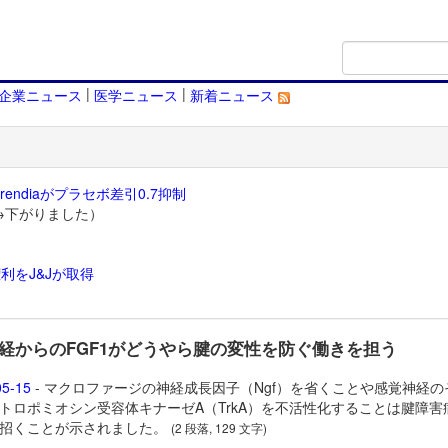
|
|
企業ニュース
医学ニュース
新着ニュース
endiaがプラセボ差引0.7抑制
→下がりました）
利をJ&Jが取得
）
経からのFGF1がどうやら腱の変性を防ぐ働きを担う
05-15
- マクロファージの神経成長因子（Ngf）を省くことや感覚神経の
トロポミオシン受容体キナーゼA（TrkA）を不活性化することは腱障害
招くことが示されました。
(2 段落, 129 文字)