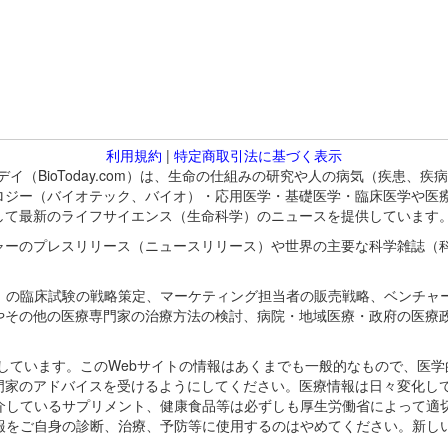
利用規約
|
特定商取引法に基づく表示
バイオトゥデイ（BioToday.com）は、生命の仕組みの研究や人の病気（
ロジー（バイオテック、バイオ）・応用医学・基礎医学・臨床医学や医
して最新のライフサイエンス（生命科学）のニュースを提供しています
ャーのプレスリリース（ニュースリリース）や世界の主要な科学雑誌（
A）の臨床試験の戦略策定、マーケティング担当者の販売戦略、ベンチャ
やその他の医療専門家の治療方法の検討、病院・地域医療・政府の医療
omが保有しています。このWebサイトの情報はあくまでも一般的なもので、
門家のアドバイスを受けるようにしてください。医療情報は日々変化して
紹介しているサプリメント、健康食品等は必ずしも厚生労働省によって適
情報をご自身の診断、治療、予防等に使用するのはやめてください。新し