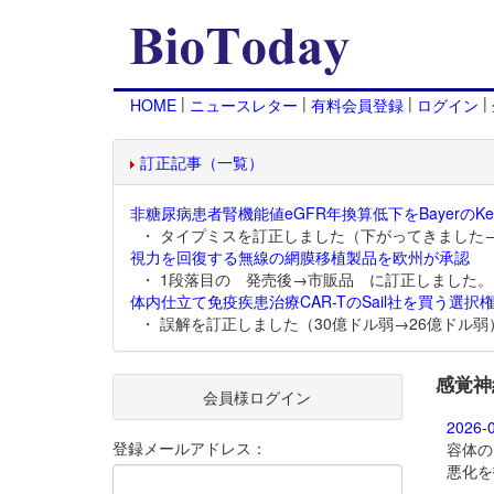
|
|
|
|
HOME
ニュースレター
有料会員登録
ログイン
訂正記事（一覧）
非糖尿病患者腎機能値eGFR年換算低下をBayerのKer
・ タイプミスを訂正しました（下がってきました
視力を回復する無線の網膜移植製品を欧州が承認
・ 1段落目の 発売後→市販品 に訂正しました。
体内仕立て免疫疾患治療CAR-TのSail社を買う選択権
・ 誤解を訂正しました（30億ドル弱→26億ドル弱
感覚神
会員様ログイン
2026-
登録メールアドレス：
容体の
悪化を