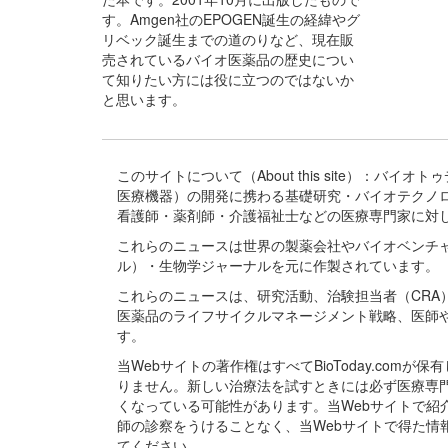
す。Amgen社のEPOGEN誕生の経緯やグ
リベック誕生までの道のりなど、現在販
売されているバイオ医薬品の歴史につい
て知りたい方には役に立つのではないか
と思います。
このサイトについて（About this site）：
医療機器）の開発に携わる基礎研究・バイオテクノ
看護師・薬剤師・介護福祉士などの医療専門家に対
これらのニュースは世界の製薬会社やバイオベンチ
ル）・生物学ジャーナルを元に作製されています。
これらのニュースは、研究活動、治験担当者（CR
医薬品のライフサイクルマネージメント戦略、医師
す。
当Webサイトの著作権はすべてBioToday.c
りません。新しい治療法を試すときには必ず医療専
くなっている可能性があります。当Webサイトで
師の診察をうけることなく、当Webサイトで得た
てください。