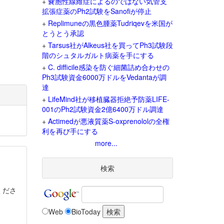
+
嚢胞性線維症によるのではない気管支
拡張症薬のPh2試験をSanofiが停止
+
Replimuneの黒色腫薬Tudriqevを米国が
とうとう承認
+
Tarsus社がAlkeus社を買ってPh3試験段
階のシュタルガルト病薬を手にする
+
C. difficile感染を防ぐ細菌詰め合わせの
Ph3試験資金6000万ドルをVedantaが調
達
+
LifeMind社が移植臓器拒絶予防薬LIFE-
001のPh2試験資金2億6400万ドル調達
+
Actimedが悪液質薬S-oxprenololの全権
利を再び手にする
more...
検索
くださ
Web
BioToday