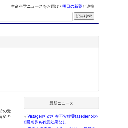
生命科学ニュースをお届け /
明日の新薬
と連携
最新ニュース
その受
+
Vistagen社の社交不安症薬fasedienolの
病変の
2回点鼻も有意効果なし