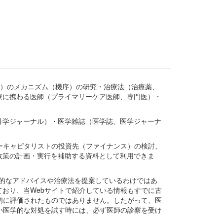
疾患、疾病）のメカニズム（機序）の研究・治療法（治療薬、
療に携わる医師（プライマリーケア医師、専門医）・
。
科学ジャーナル）・医学雑誌（医学誌、医学ジャーナ
ーキャピタリストの投資先（ファイナンス）の検討、
政策の計画・実行を補助する資料として利用できま
医学的なアドバイスや治療法を提案しているわけではあ
おり、当Webサイトで紹介している情報もすでに古
切に評価されたものではありません。したがって、医
い医学的な対処を試す時には、必ず医師の診察を受け