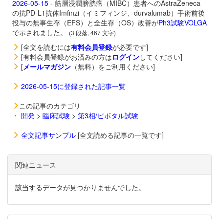
2026-05-15
- 筋層浸潤膀胱癌（MIBC）患者へのAstraZeneca
の抗PD-L1抗体
Imfinzi（イミフィンジ、durvalumab）手術前後
投与の無事生存（EFS）と全生存（OS）改善が
Ph3試験VOLGA
で示されました。
(3 段落, 467 文字)
[全文を読むには
有料会員登録
が必要です]
[有料会員登録がお済みの方は
ログイン
してください]
[
メールマガジン
（無料）をご利用ください]
2026-05-15に登録された記事一覧
この記事のカテゴリ
・
開発
>
臨床試験
>
第3相/ピボタル試験
全文記事サンプル
[全文読める記事の一覧です]
関連ニュース
該当するデータが見つかりませんでした。