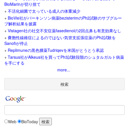
BioMarinが切り捨て
+
不活化細菌で太っている成人の体重減少
+
BioVie社がパーキンソン病薬bezisterimのPh2試験のサブグルー
プ解析結果を披露
+
Vistagen社の社交不安症薬fasedienolの2回点鼻も有意効果なし
+
嚢胞性線維症によるのではない気管支拡張症薬のPh2試験を
Sanofiが停止
+
Replimuneの黒色腫薬Tudriqevを米国がとうとう承認
+
Tarsus社がAlkeus社を買ってPh3試験段階のシュタルガルト病薬
を手にする
more...
検索
Web
BioToday