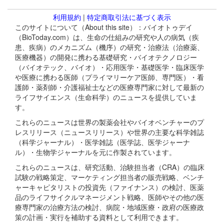
利用規約
|
特定商取引法に基づく表示
このサイトについて（About this site）：バイオトゥデイ
（BioToday.com）は、生命の仕組みの研究や人の病気（疾
患、疾病）のメカニズム（機序）の研究・治療法（治療薬、
医療機器）の開発に携わる基礎研究・バイオテクノロジー
（バイオテック、バイオ）・応用医学・基礎医学・臨床医学
や医療に携わる医師（プライマリーケア医師、専門医）・看
護師・薬剤師・介護福祉士などの医療専門家に対して最新の
ライフサイエンス（生命科学）のニュースを提供していま
す。
これらのニュースは世界の製薬会社やバイオベンチャーのプ
レスリリース（ニュースリリース）や世界の主要な科学雑誌
（科学ジャーナル）・医学雑誌（医学誌、医学ジャーナ
ル）・生物学ジャーナルを元に作製されています。
これらのニュースは、研究活動、治験担当者（CRA）の臨床
試験の戦略策定、マーケティング担当者の販売戦略、ベンチ
ャーキャピタリストの投資先（ファイナンス）の検討、医薬
品のライフサイクルマネージメント戦略、医師やその他の医
療専門家の治療方法の検討、病院・地域医療・政府の医療政
策の計画・実行を補助する資料として利用できます。