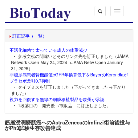
Toggle
navigation
訂正記事（一覧）
不活化細菌で太っている成人の体重減少
・ 参考文献の間違いとそのリンク先を訂正しました（JAMA
Network Open May 24, 2024→JAMA Netw Open January
31, 2025）
非糖尿病患者腎機能値eGFR年換算低下をBayerのKerendiaが
プラセボ差引0.7抑制
・ タイプミスを訂正しました（下がってきました→下がり
ました）
視力を回復する無線の網膜移植製品を欧州が承認
・ 1段落目の 発売後→市販品 に訂正しました。
筋層浸潤膀胱癌へのAstraZenecaのImfinzi術前後投与
がPh3試験生存改善達成