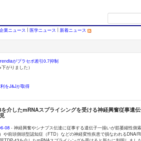
|
|
企業ニュース
医学ニュース
新着ニュース
endiaがプラセボ差引0.7抑制
→下がりました）
利をJ&Jが取得
）
-43を介したmRNAスプライシングを受ける神経興奮従事遺
見
06-08
- 神経興奮やシナプス伝達に従事する遺伝子一揃いが筋萎縮性側
S）や前頭側頭型認知症（FTD）などの神経変性疾患で損なわれるDNA/R
質TDP-43を介したmRNAスプライシングを受けると新たに判明しまし