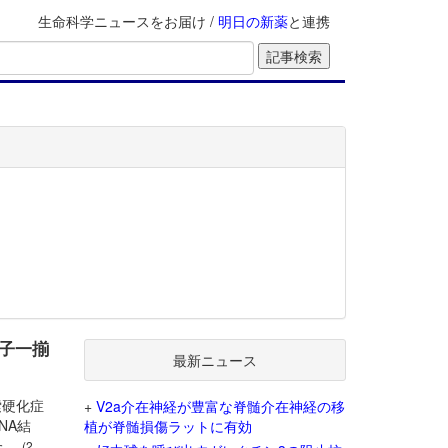
生命科学ニュースをお届け /
明日の新薬
と連携
伝子一揃
最新ニュース
索硬化症
+
V2a介在神経が豊富な脊髄介在神経の移
NA結
植が脊髄損傷ラットに有効
た。
(2