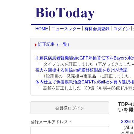
|
|
|
|
HOME
ニュースレター
有料会員登録
ログイン
訂正記事（一覧）
非糖尿病患者腎機能値eGFR年換算低下をBayerのKer
・ タイプミスを訂正しました（下がってきました
視力を回復する無線の網膜移植製品を欧州が承認
・ 1段落目の 発売後→市販品 に訂正しました。
体内仕立て免疫疾患治療CAR-TのSail社を買う選択権
・ 誤解を訂正しました（30億ドル弱→26億ドル弱
TDP
会員様ログイン
いを発
2026-
登録メールアドレス：
（AL
合蛋白