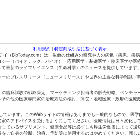
利用規約
|
特定商取引法に基づく表示
バイオトゥデイ（BioToday.com）は、生命の仕組みの研究や人の病気（
ロジー（バイオテック、バイオ）・応用医学・基礎医学・臨床医学や医
して最新のライフサイエンス（生命科学）のニュースを提供しています
ャーのプレスリリース（ニュースリリース）や世界の主要な科学雑誌（
A）の臨床試験の戦略策定、マーケティング担当者の販売戦略、ベンチャ
やその他の医療専門家の治療方法の検討、病院・地域医療・政府の医療
omが保有しています。このWebサイトの情報はあくまでも一般的なもので、
門家のアドバイスを受けるようにしてください。医療情報は日々変化して
紹介しているサプリメント、健康食品等は必ずしも厚生労働省によって適
情報をご自身の診断、治療、予防等に使用するのはやめてください。新し