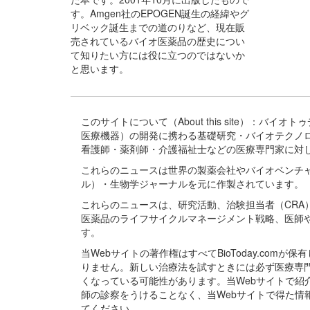
す。Amgen社のEPOGEN誕生の経緯やグ
リベック誕生までの道のりなど、現在販
売されているバイオ医薬品の歴史につい
て知りたい方には役に立つのではないか
と思います。
このサイトについて（About this site）：
医療機器）の開発に携わる基礎研究・バイオテクノ
看護師・薬剤師・介護福祉士などの医療専門家に対
これらのニュースは世界の製薬会社やバイオベンチ
ル）・生物学ジャーナルを元に作製されています。
これらのニュースは、研究活動、治験担当者（CR
医薬品のライフサイクルマネージメント戦略、医師
す。
当Webサイトの著作権はすべてBioToday.c
りません。新しい治療法を試すときには必ず医療専
くなっている可能性があります。当Webサイトで
師の診察をうけることなく、当Webサイトで得た
てください。