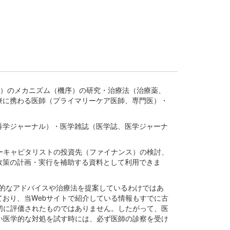
疾患、疾病）のメカニズム（機序）の研究・治療法（治療薬、
療に携わる医師（プライマリーケア医師、専門医）・
。
科学ジャーナル）・医学雑誌（医学誌、医学ジャーナ
ーキャピタリストの投資先（ファイナンス）の検討、
政策の計画・実行を補助する資料として利用できま
医学的なアドバイスや治療法を提案しているわけではあ
おり、当Webサイトで紹介している情報もすでに古
切に評価されたものではありません。したがって、医
い医学的な対処を試す時には、必ず医師の診察を受け