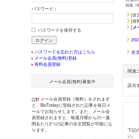
段落, 1
パスワード：
[全
[有
[
メ
パスワードを保存する
20
パスワードを忘れた方はこちら
全
メール会員(無料)登録
有料会員登録
関連
メール会員(無料)募集中
該当
メール会員登録（無料）をされます
と、BioTodayに登録された記事を毎日メ
ールでお知らせします。また、メール会
員登録されますと、毎週月曜からの一週
間あたり2つの記事の全文閲覧が可能にな
ります。
下記
い。