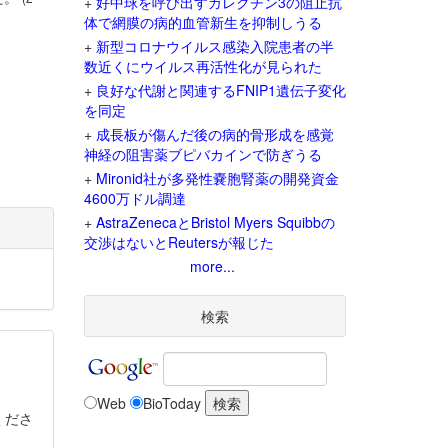
+
好中球を呼び出すガレクチン3の阻止抗
体で網膜の病的血管新生を抑制しうる
+
新型コロナウイルス感染入院患者の半
数近くにウイルス再活性化が見られた
+
良好な代謝と関連するFNIP1遺伝子変化
を同定
+
成長板が傷んだ後の病的骨形成を感覚
神経の阻害薬ブピバカインで防ぎうる
+
Mironid社が多発性嚢胞腎薬の開発資金
4600万ドル調達
+
AstraZenecaとBristol Myers Squibbの
交渉はないとReutersが報じた
more...
検索
Web
BioToday
くださ