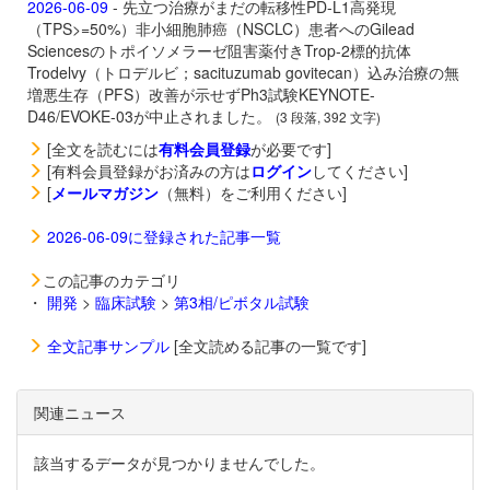
2026-06-09
- 先立つ治療がまだの転移性PD-L1高発現
（TPS>=50%）非小細胞肺癌（NSCLC）患者へのGilead
Sciencesのトポイソメラーゼ阻害薬付きTrop-2標的抗体
Trodelvy（トロデルビ；sacituzumab govitecan）込み治療の無
増悪生存（PFS）改善が示せずPh3試験KEYNOTE-
D46/EVOKE-03が中止されました。
(3 段落, 392 文字)
[全文を読むには
有料会員登録
が必要です]
[有料会員登録がお済みの方は
ログイン
してください]
[
メールマガジン
（無料）をご利用ください]
2026-06-09に登録された記事一覧
この記事のカテゴリ
・
開発
>
臨床試験
>
第3相/ピボタル試験
全文記事サンプル
[全文読める記事の一覧です]
関連ニュース
該当するデータが見つかりませんでした。