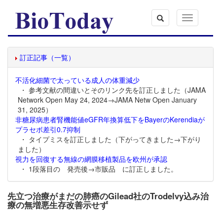
Toggle
navigation
訂正記事（一覧）
不活化細菌で太っている成人の体重減少
・ 参考文献の間違いとそのリンク先を訂正しました（JAMA
Network Open May 24, 2024→JAMA Netw Open January
31, 2025）
非糖尿病患者腎機能値eGFR年換算低下をBayerのKerendiaが
プラセボ差引0.7抑制
・ タイプミスを訂正しました（下がってきました→下がり
ました）
視力を回復する無線の網膜移植製品を欧州が承認
・ 1段落目の 発売後→市販品 に訂正しました。
先立つ治療がまだの肺癌のGilead社のTrodelvy込み治
療の無増悪生存改善示せず