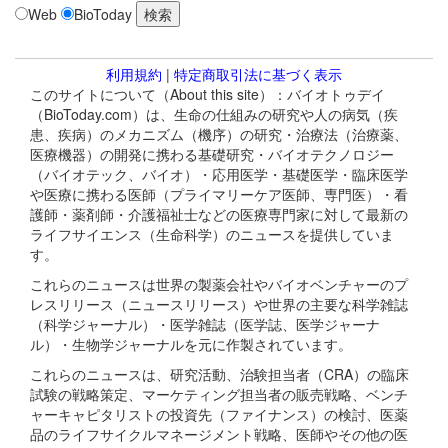
Web
BioToday
利用規約
|
特定商取引法に基づく表示
このサイトについて（About this site）：バイオトゥデイ
（BioToday.com）は、生命の仕組みの研究や人の病気（疾
患、疾病）のメカニズム（機序）の研究・治療法（治療薬、
医療機器）の開発に携わる基礎研究・バイオテクノロジー
（バイオテック、バイオ）・応用医学・基礎医学・臨床医学
や医療に携わる医師（プライマリーケア医師、専門医）・看
護師・薬剤師・介護福祉士などの医療専門家に対して最新の
ライフサイエンス（生命科学）のニュースを提供していま
す。
これらのニュースは世界の製薬会社やバイオベンチャーのプ
レスリリース（ニュースリリース）や世界の主要な科学雑誌
（科学ジャーナル）・医学雑誌（医学誌、医学ジャーナ
ル）・生物学ジャーナルを元に作製されています。
これらのニュースは、研究活動、治験担当者（CRA）の臨床
試験の戦略策定、マーケティング担当者の販売戦略、ベンチ
ャーキャピタリストの投資先（ファイナンス）の検討、医薬
品のライフサイクルマネージメント戦略、医師やその他の医