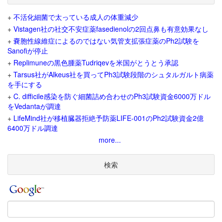
+
不活化細菌で太っている成人の体重減少
+
Vistagen社の社交不安症薬fasedienolの2回点鼻も有意効果なし
+
嚢胞性線維症によるのではない気管支拡張症薬のPh2試験を
Sanofiが停止
+
Replimuneの黒色腫薬Tudriqevを米国がとうとう承認
+
Tarsus社がAlkeus社を買ってPh3試験段階のシュタルガルト病薬
を手にする
+
C. difficile感染を防ぐ細菌詰め合わせのPh3試験資金6000万ドル
をVedantaが調達
+
LifeMind社が移植臓器拒絶予防薬LIFE-001のPh2試験資金2億
6400万ドル調達
more...
検索