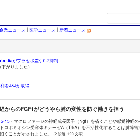
|
|
企業ニュース
医学ニュース
新着ニュース
endiaがプラセボ差引0.7抑制
→下がりました）
利をJ&Jが取得
）
経からのFGF1がどうやら腱の変性を防ぐ働きを担う
05-15
- マクロファージの神経成長因子（Ngf）を省くことや感覚神経の
トロポミオシン受容体キナーゼA（TrkA）を不活性化することは腱障害
招くことが示されました。
(2 段落, 129 文字)