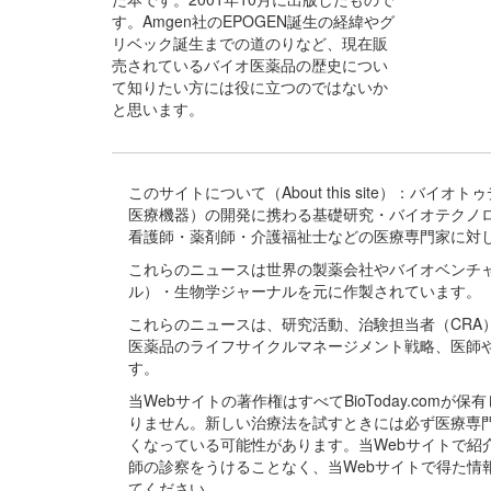
す。Amgen社のEPOGEN誕生の経緯やグ
リベック誕生までの道のりなど、現在販
売されているバイオ医薬品の歴史につい
て知りたい方には役に立つのではないか
と思います。
このサイトについて（About this site）：
医療機器）の開発に携わる基礎研究・バイオテクノ
看護師・薬剤師・介護福祉士などの医療専門家に対
これらのニュースは世界の製薬会社やバイオベンチ
ル）・生物学ジャーナルを元に作製されています。
これらのニュースは、研究活動、治験担当者（CR
医薬品のライフサイクルマネージメント戦略、医師
す。
当Webサイトの著作権はすべてBioToday.c
りません。新しい治療法を試すときには必ず医療専
くなっている可能性があります。当Webサイトで
師の診察をうけることなく、当Webサイトで得た
てください。