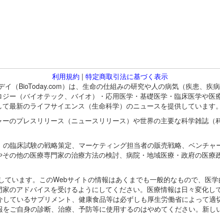
利用規約
|
特定商取引法に基づく表示
バイオトゥデイ（BioToday.com）は、生命の仕組みの研究や人の病気（
ロジー（バイオテック、バイオ）・応用医学・基礎医学・臨床医学や医
して最新のライフサイエンス（生命科学）のニュースを提供しています
ャーのプレスリリース（ニュースリリース）や世界の主要な科学雑誌（
A）の臨床試験の戦略策定、マーケティング担当者の販売戦略、ベンチャ
やその他の医療専門家の治療方法の検討、病院・地域医療・政府の医療
omが保有しています。このWebサイトの情報はあくまでも一般的なもので、
門家のアドバイスを受けるようにしてください。医療情報は日々変化して
紹介しているサプリメント、健康食品等は必ずしも厚生労働省によって適
情報をご自身の診断、治療、予防等に使用するのはやめてください。新し