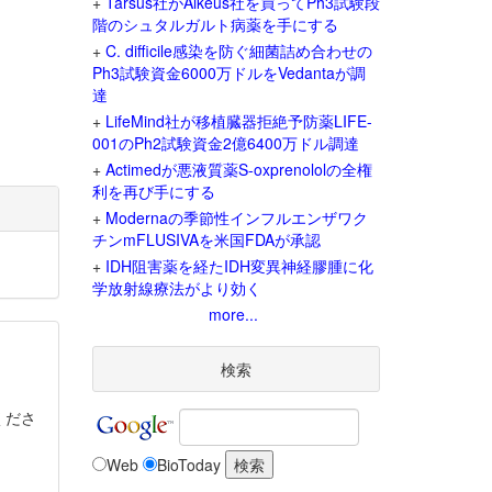
+
Tarsus社がAlkeus社を買ってPh3試験段
階のシュタルガルト病薬を手にする
+
C. difficile感染を防ぐ細菌詰め合わせの
Ph3試験資金6000万ドルをVedantaが調
達
+
LifeMind社が移植臓器拒絶予防薬LIFE-
001のPh2試験資金2億6400万ドル調達
+
Actimedが悪液質薬S-oxprenololの全権
利を再び手にする
+
Modernaの季節性インフルエンザワク
チンmFLUSIVAを米国FDAが承認
+
IDH阻害薬を経たIDH変異神経膠腫に化
学放射線療法がより効く
more...
検索
くださ
Web
BioToday