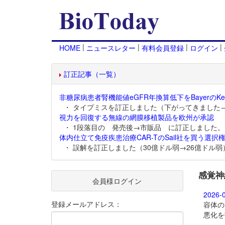
|
|
|
|
HOME
ニュースレター
有料会員登録
ログイン
訂正記事（一覧）
非糖尿病患者腎機能値eGFR年換算低下をBayerのKer
・ タイプミスを訂正しました（下がってきました
視力を回復する無線の網膜移植製品を欧州が承認
・ 1段落目の 発売後→市販品 に訂正しました。
体内仕立て免疫疾患治療CAR-TのSail社を買う選択権
・ 誤解を訂正しました（30億ドル弱→26億ドル弱
感覚神
会員様ログイン
2026-
登録メールアドレス：
容体の
悪化を