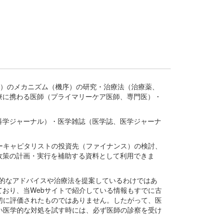
疾患、疾病）のメカニズム（機序）の研究・治療法（治療薬、
療に携わる医師（プライマリーケア医師、専門医）・
。
科学ジャーナル）・医学雑誌（医学誌、医学ジャーナ
ーキャピタリストの投資先（ファイナンス）の検討、
政策の計画・実行を補助する資料として利用できま
医学的なアドバイスや治療法を提案しているわけではあ
おり、当Webサイトで紹介している情報もすでに古
切に評価されたものではありません。したがって、医
い医学的な対処を試す時には、必ず医師の診察を受け