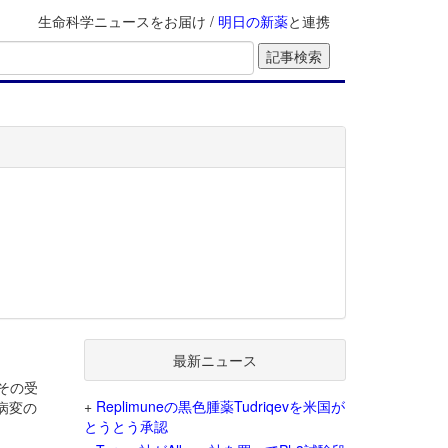
生命科学ニュースをお届け /
明日の新薬
と連携
最新ニュース
その受
+
Replimuneの黒色腫薬Tudriqevを米国が
病変の
とうとう承認