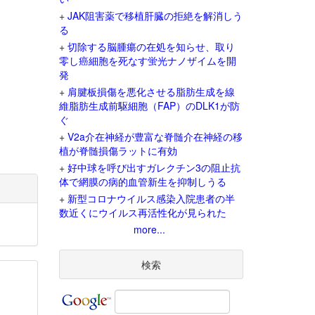
+
JAK阻害薬で移植肝臓の拒絶を解消しう
る
+
切除する脳腫瘍の在処を知らせ、取り
零し癌細胞を死なす蛍光ナノザイムを開
発
+
肩腱板損傷を悪化させる脂肪生成を線
維脂肪生成前駆細胞（FAP）のDLK1が防
ぐ
+
V2a介在神経が豊富な脊髄介在神経の移
植が脊髄損傷ラットに有効
+
好中球を呼び出すガレクチン3の阻止抗
体で網膜の病的血管新生を抑制しうる
+
新型コロナウイルス感染入院患者の半
数近くにウイルス再活性化が見られた
more...
検索