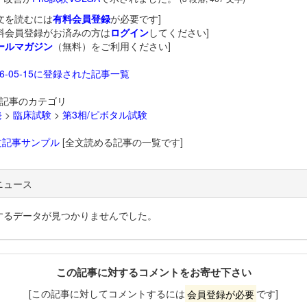
文を読むには
有料会員登録
が必要です]
料会員登録がお済みの方は
ログイン
してください]
ールマガジン
（無料）をご利用ください]
26-05-15に登録された記事一覧
記事のカテゴリ
発
>
臨床試験
>
第3相/ピボタル試験
文記事サンプル
[全文読める記事の一覧です]
ニュース
するデータが見つかりませんでした。
この記事に対するコメントをお寄せ下さい
[この記事に対してコメントするには
会員登録が必要
です]