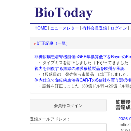
|
|
|
|
HOME
ニュースレター
有料会員登録
ログイン
訂正記事（一覧）
非糖尿病患者腎機能値eGFR年換算低下をBayerのKer
・ タイプミスを訂正しました（下がってきました
視力を回復する無線の網膜移植製品を欧州が承認
・ 1段落目の 発売後→市販品 に訂正しました。
体内仕立て免疫疾患治療CAR-TのSail社を買う選択権
・ 誤解を訂正しました（30億ドル弱→26億ドル弱
筋層浸潤
会員様ログイン
善達成
2026-
登録メールアドレス：
Imf
（OS