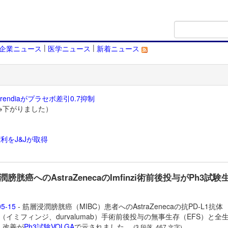
|
|
企業ニュース
医学ニュース
新着ニュース
endiaがプラセボ差引0.7抑制
→下がりました）
利をJ&Jが取得
）
膀胱癌へのAstraZenecaのImfinzi術前後投与がPh3試験
05-15
- 筋層浸潤膀胱癌（MIBC）患者へのAstraZenecaの抗PD-L1抗体
inzi（イミフィンジ、durvalumab）手術前後投与の無事生存（EFS）と全
）改善が
Ph3試験VOLGA
で示されました。
(3 段落, 467 文字)