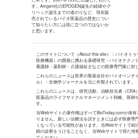
す。Amgen社のEPOGEN誕生の経緯やグ
リベック誕生までの道のりなど、現在販
売されているバイオ医薬品の歴史につい
て知りたい方には役に立つのではないか
と思います。
このサイトについて（About this site）：
医療機器）の開発に携わる基礎研究・バイオテクノ
看護師・薬剤師・介護福祉士などの医療専門家に対
これらのニュースは世界の製薬会社やバイオベンチ
ル）・生物学ジャーナルを元に作製されています。
これらのニュースは、研究活動、治験担当者（CR
医薬品のライフサイクルマネージメント戦略、医師
す。
当Webサイトの著作権はすべてBioToday.c
りません。新しい治療法を試すときには必ず医療専
くなっている可能性があります。当Webサイトで
師の診察をうけることなく、当Webサイトで得た
てください。