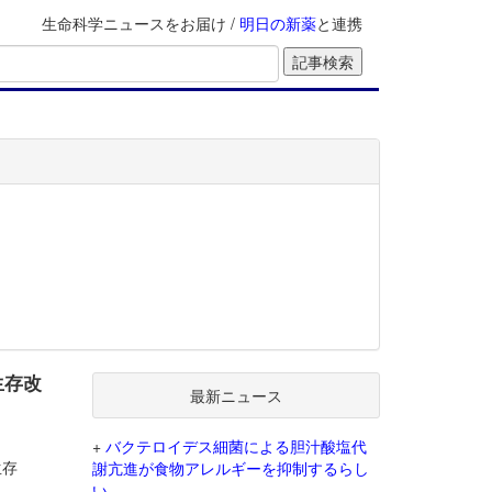
生命科学ニュースをお届け /
明日の新薬
と連携
生存改
最新ニュース
+
バクテロイデス細菌による胆汁酸塩代
生存
謝亢進が食物アレルギーを抑制するらし
い