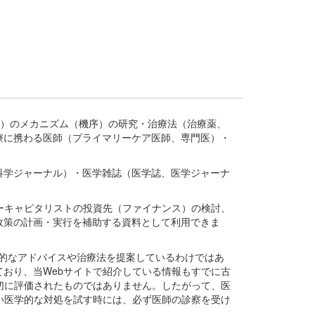
疾患、疾病）のメカニズム（機序）の研究・治療法（治療薬、
療に携わる医師（プライマリーケア医師、専門医）・
。
科学ジャーナル）・医学雑誌（医学誌、医学ジャーナ
ーキャピタリストの投資先（ファイナンス）の検討、
政策の計画・実行を補助する資料として利用できま
医学的なアドバイスや治療法を提案しているわけではあ
おり、当Webサイトで紹介している情報もすでに古
切に評価されたものではありません。したがって、医
い医学的な対処を試す時には、必ず医師の診察を受け