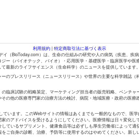
利用規約
|
特定商取引法に基づく表示
バイオトゥデイ（BioToday.com）は、生命の仕組みの研究や人の病気（
ロジー（バイオテック、バイオ）・応用医学・基礎医学・臨床医学や医
して最新のライフサイエンス（生命科学）のニュースを提供しています
ャーのプレスリリース（ニュースリリース）や世界の主要な科学雑誌（
A）の臨床試験の戦略策定、マーケティング担当者の販売戦略、ベンチャ
やその他の医療専門家の治療方法の検討、病院・地域医療・政府の医療
omが保有しています。このWebサイトの情報はあくまでも一般的なもので、
門家のアドバイスを受けるようにしてください。医療情報は日々変化して
紹介しているサプリメント、健康食品等は必ずしも厚生労働省によって適
情報をご自身の診断、治療、予防等に使用するのはやめてください。新し