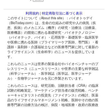
利用規約
|
特定商取引法に基づく表示
このサイトについて（About this site）：バイオトゥデイ
（BioToday.com）は、生命の仕組みの研究や人の病気（疾
患、疾病）のメカニズム（機序）の研究・治療法（治療薬、
医療機器）の開発に携わる基礎研究・バイオテクノロジー
（バイオテック、バイオ）・応用医学・基礎医学・臨床医学
や医療に携わる医師（プライマリーケア医師、専門医）・看
護師・薬剤師・介護福祉士などの医療専門家に対して最新の
ライフサイエンス（生命科学）のニュースを提供していま
す。
これらのニュースは世界の製薬会社やバイオベンチャーのプ
レスリリース（ニュースリリース）や世界の主要な科学雑誌
（科学ジャーナル）・医学雑誌（医学誌、医学ジャーナ
ル）・生物学ジャーナルを元に作製されています。
これらのニュースは、研究活動、治験担当者（CRA）の臨床
試験の戦略策定、マーケティング担当者の販売戦略、ベンチ
ャーキャピタリストの投資先（ファイナンス）の検討、医薬
品のライフサイクルマネージメント戦略、医師やその他の医
療専門家の治療方法の検討、病院・地域医療・政府の医療政