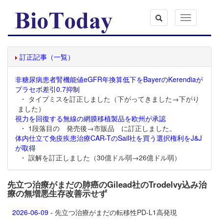
Toggle
navigation
訂正記事（一覧）
非糖尿病患者腎機能値eGFR年換算低下をBayerのKerendiaが
プラセボ差引0.7抑制
・ タイプミスを訂正しました（下がってきました→下がり
ました）
視力を回復する無線の網膜移植製品を欧州が承認
・ 1段落目の 発売後→市販品 に訂正しました。
体内仕立て免疫疾患治療CAR-TのSail社を買う選択権利をJ&J
が取得
・ 誤解を訂正しました（30億ドル弱→26億ドル弱）
先立つ治療がまだの肺癌のGilead社のTrodelvy込み治
療の無増悪生存改善示せず
2026-06-09
- 先立つ治療がまだの転移性PD-L1高発現