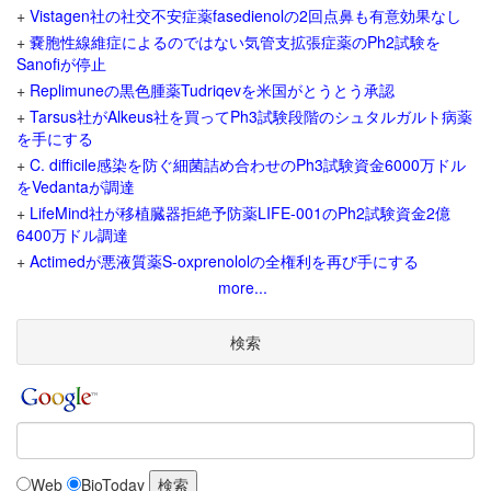
+
Vistagen社の社交不安症薬fasedienolの2回点鼻も有意効果なし
+
嚢胞性線維症によるのではない気管支拡張症薬のPh2試験を
Sanofiが停止
+
Replimuneの黒色腫薬Tudriqevを米国がとうとう承認
+
Tarsus社がAlkeus社を買ってPh3試験段階のシュタルガルト病薬
を手にする
+
C. difficile感染を防ぐ細菌詰め合わせのPh3試験資金6000万ドル
をVedantaが調達
+
LifeMind社が移植臓器拒絶予防薬LIFE-001のPh2試験資金2億
6400万ドル調達
+
Actimedが悪液質薬S-oxprenololの全権利を再び手にする
more...
検索
Web
BioToday