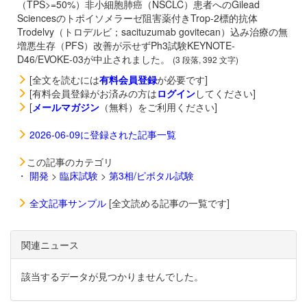
（TPS>=50%）非小細胞肺癌（NSCLC）患者へのGilead
Sciencesのトポイソメラーゼ阻害薬付きTrop-2標的抗体
Trodelvy（トロデルビ；sacituzumab govitecan）込み治療の無
増悪生存（PFS）改善が示せずPh3試験KEYNOTE-
D46/EVOKE-03が中止されました。
(3 段落, 392 文字)
[全文を読むには
有料会員登録
が必要です]
[有料会員登録がお済みの方は
ログイン
してください]
[
メールマガジン
（無料）をご利用ください]
2026-06-09に登録された記事一覧
この記事のカテゴリ
・
開発
>
臨床試験
>
第3相/ピボタル試験
全文記事サンプル
[全文読める記事の一覧です]
関連ニュース
該当するデータが見つかりませんでした。