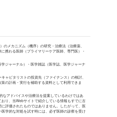
疾患、疾病）のメカニズム（機序）の研究・治療法（治療薬、
療に携わる医師（プライマリーケア医師、専門医）・
。
科学ジャーナル）・医学雑誌（医学誌、医学ジャーナ
ーキャピタリストの投資先（ファイナンス）の検討、
政策の計画・実行を補助する資料として利用できま
医学的なアドバイスや治療法を提案しているわけではあ
おり、当Webサイトで紹介している情報もすでに古
切に評価されたものではありません。したがって、医
い医学的な対処を試す時には、必ず医師の診察を受け