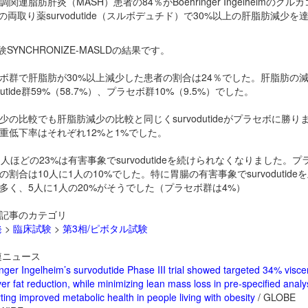
関連脂肪肝炎（MASH）患者の84％がBoehringer Ingelheimのグル
-1の両取り薬
survodutide（スルボデュチド）で30%以上の肝脂肪減少を
験SYNCHRONIZE-MASLDの結果です。
ボ群で肝脂肪が30%以上減少した患者の割合は24％でした。肝脂肪の
odutide群59%（58.7%）、プラセボ群10%（9.5%）でした。
少の比較でも肝脂肪減少の比較と同じく
survodutideがプラセボに勝り
重低下率はそれぞれ12%と1%でした。
1人ほどの23%は有害事象で
survodutideを続けられなくなりました。プ
の割合は10人に1人の10%でした。特に胃腸の有害事象で
survodutid
多く、5人に1人の20%がそうでした（プラセボ群は4%）
記事のカテゴリ
発
>
臨床試験
>
第3相/ピボタル試験
ニュース
nger Ingelheim’s survodutide Phase III trial showed targeted 34% visce
er fat reduction, while minimizing lean mass loss in pre-specified analy
ting improved metabolic health in people living with obesity
/ GLOBE