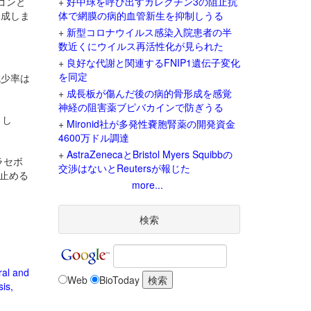
カゴンと
+
好中球を呼び出すガレクチン3の阻止抗
達成しま
体で網膜の病的血管新生を抑制しうる
+
新型コロナウイルス感染入院患者の半
数近くにウイルス再活性化が見られた
+
良好な代謝と関連するFNIP1遺伝子変化
を同定
減少率は
+
成長板が傷んだ後の病的骨形成を感覚
神経の阻害薬ブピバカインで防ぎうる
まし
+
Mironid社が多発性嚢胞腎薬の開発資金
4600万ドル調達
+
AstraZenecaとBristol Myers Squibbの
ラセボ
交渉はないとReutersが報じた
eを止める
more...
検索
ral and
Web
BioToday
sis,