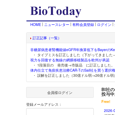
|
|
|
|
HOME
ニュースレター
有料会員登録
ログイン
訂正記事（一覧）
非糖尿病患者腎機能値eGFR年換算低下をBayerのKer
・ タイプミスを訂正しました（下がってきました
視力を回復する無線の網膜移植製品を欧州が承認
・ 1段落目の 発売後→市販品 に訂正しました。
体内仕立て免疫疾患治療CAR-TのSail社を買う選択権
・ 誤解を訂正しました（30億ドル弱→26億ドル弱
BI社の
会員様ログイン
投与中
Free!
登録メールアドレス：
2026-