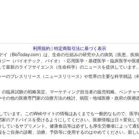
利用規約
|
特定商取引法に基づく表示
バイオトゥデイ（BioToday.com）は、生命の仕組みの研究や人の病気（
ロジー（バイオテック、バイオ）・応用医学・基礎医学・臨床医学や医
して最新のライフサイエンス（生命科学）のニュースを提供しています
ャーのプレスリリース（ニュースリリース）や世界の主要な科学雑誌（
A）の臨床試験の戦略策定、マーケティング担当者の販売戦略、ベンチャ
やその他の医療専門家の治療方法の検討、病院・地域医療・政府の医療
omが保有しています。このWebサイトの情報はあくまでも一般的なもので、
門家のアドバイスを受けるようにしてください。医療情報は日々変化して
紹介しているサプリメント、健康食品等は必ずしも厚生労働省によって適
情報をご自身の診断、治療、予防等に使用するのはやめてください。新し