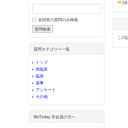
[
未回答の質問のみ検索
この
質問カテゴリー一覧
トップ
前臨床
臨床
薬事
アンケート
その他
BioToday 非会員の方へ