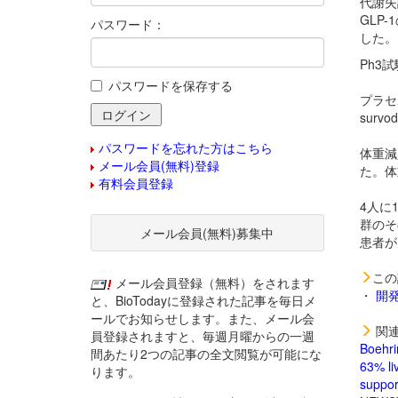
代謝失調
GLP
パスワード：
した。
Ph3試
パスワードを保存する
プラセ
surv
パスワードを忘れた方はこちら
体重減
メール会員(無料)登録
た。体
有料会員登録
4人に
群のそ
メール会員(無料)募集中
患者が
この
メール会員登録（無料）をされます
・
開
と、BioTodayに登録された記事を毎日メ
ールでお知らせします。また、メール会
関連
員登録されますと、毎週月曜からの一週
Boehri
間あたり2つの記事の全文閲覧が可能にな
63% liv
ります。
suppor