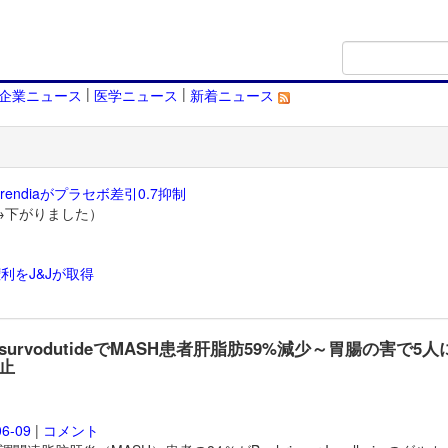
|
|
企業ニュース
医学ニュース
新着ニュース
endiaがプラセボ差引0.7抑制
→下がりました）
利をJ&Jが取得
）
survodutideでMASH患者肝脂肪59%減少～胃腸の害で5人
止
06-09
|
コメント