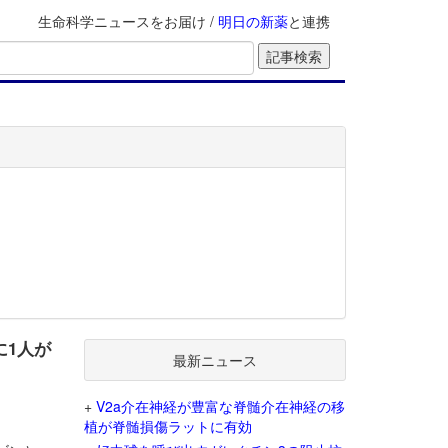
生命科学ニュースをお届け /
明日の新薬
と連携
に1人が
最新ニュース
+
V2a介在神経が豊富な脊髄介在神経の移
植が脊髄損傷ラットに有効