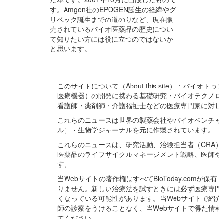
す。Amgen社のEPOGEN誕生の経緯やグ
リベック誕生までの道のりなど、現在販
売されているバイオ医薬品の歴史につい
て知りたい方には役に立つのではないか
と思います。
このサイトについて（About this site）：
医療機器）の開発に携わる基礎研究・バイオテクノ
看護師・薬剤師・介護福祉士などの医療専門家に対
これらのニュースは世界の製薬会社やバイオベンチ
ル）・生物学ジャーナルを元に作製されています。
これらのニュースは、研究活動、治験担当者（CR
医薬品のライフサイクルマネージメント戦略、医師
す。
当Webサイトの著作権はすべてBioToday.c
りません。新しい治療法を試すときには必ず医療専
くなっている可能性があります。当Webサイトで
師の診察をうけることなく、当Webサイトで得た
てください。