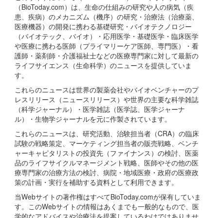
（BioToday.com）は、生命の仕組みの研究や人の病気（疾
患、疾病）のメカニズム（機序）の研究・治療法（治療薬、
医療機器）の開発に携わる基礎研究・バイオテクノロジー
（バイオテック、バイオ）・応用医学・基礎医学・臨床医学
や医療に携わる医師（プライマリーケア医師、専門医）・看
護師・薬剤師・介護福祉士などの医療専門家に対して最新の
ライフサイエンス（生命科学）のニュースを提供していま
す。
これらのニュースは世界の製薬会社やバイオベンチャーのプ
レスリリース（ニュースリリース）や世界の主要な科学雑誌
（科学ジャーナル）・医学雑誌（医学誌、医学ジャーナ
ル）・生物学ジャーナルを元に作製されています。
これらのニュースは、研究活動、治験担当者（CRA）の臨床
試験の戦略策定、マーケティング担当者の販売戦略、ベンチ
ャーキャピタリストの投資先（ファイナンス）の検討、医薬
品のライフサイクルマネージメント戦略、医師やその他の医
療専門家の治療方法の検討、病院・地域医療・政府の医療政
策の計画・実行を補助する資料として利用できます。
当Webサイトの著作権はすべてBioToday.comが保有していま
す。このWebサイトの情報はあくまでも一般的なもので、医
学的なアドバイスや治療法を提案しているわけではありませ