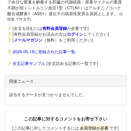
で余分な窒素を解毒する肝臓の代謝経路・尿素サイクルの重度
不調が招くシトルリン血症1型（CTLN1）はアルギニノコハク
酸合成酵素1（ASS1）遺伝子の病原性変異を原因とします。
(2
段落, 179 文字)
[全文を読むには
有料会員登録
が必要です]
[有料会員登録がお済みの方は
ログイン
してください]
[
メールマガジン
（無料）をご利用ください]
2026-05-15に登録された記事一覧
全文記事サンプル
[全文読める記事の一覧です]
関連ニュース
該当するデータが見つかりませんでした。
この記事に対するコメントをお寄せ下さい
[この記事に対してコメントするには
会員登録が必要
です]