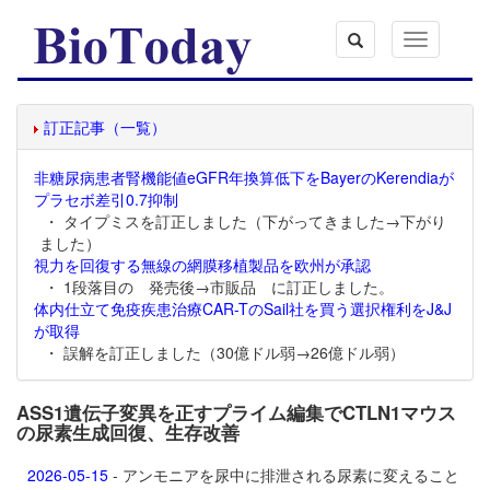
Toggle
navigation
訂正記事（一覧）
非糖尿病患者腎機能値eGFR年換算低下をBayerのKerendiaが
プラセボ差引0.7抑制
・ タイプミスを訂正しました（下がってきました→下がり
ました）
視力を回復する無線の網膜移植製品を欧州が承認
・ 1段落目の 発売後→市販品 に訂正しました。
体内仕立て免疫疾患治療CAR-TのSail社を買う選択権利をJ&J
が取得
・ 誤解を訂正しました（30億ドル弱→26億ドル弱）
ASS1遺伝子変異を正すプライム編集でCTLN1マウス
の尿素生成回復、生存改善
2026-05-15
- アンモニアを尿中に排泄される尿素に変えること