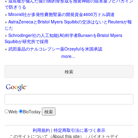
+
成長板が傷んだ後の病的骨形成を感覚神経の阻害薬ブピバカイン
で防ぎうる
+
Mironid社が多発性嚢胞腎薬の開発資金4600万ドル調達
+
AstraZenecaとBristol Myers Squibbの交渉はないとReutersが報
じた
+
Schrodinger社の人工知能(AI)科学者BunsenをBristol Myers
Squibbが研究所で採用
+
武田薬品のナルコレプシー薬Orzeyfulを米国承認
more...
検索
Web
BioToday
利用規約
|
特定商取引法に基づく表示
このサイトについて（About this site）：バイオトゥデイ