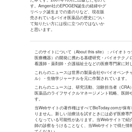
す。Amgen社のEPOGEN誕生の経緯やグ
リベック誕生までの道のりなど、現在販
売されているバイオ医薬品の歴史につい
て知りたい方には役に立つのではないか
と思います。
このサイトについて（About this site）：
医療機器）の開発に携わる基礎研究・バイオテクノ
看護師・薬剤師・介護福祉士などの医療専門家に対
これらのニュースは世界の製薬会社やバイオベンチ
ル）・生物学ジャーナルを元に作製されています。
これらのニュースは、研究活動、治験担当者（CR
医薬品のライフサイクルマネージメント戦略、医師
す。
当Webサイトの著作権はすべてBioToday.c
りません。新しい治療法を試すときには必ず医療専
くなっている可能性があります。当Webサイトで
師の診察をうけることなく、当Webサイトで得た
てください。