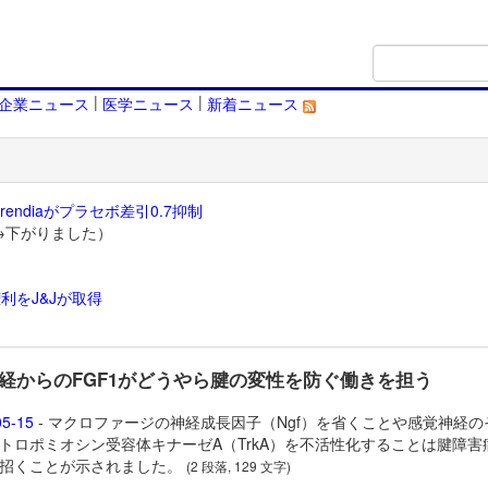
|
|
企業ニュース
医学ニュース
新着ニュース
endiaがプラセボ差引0.7抑制
→下がりました）
利をJ&Jが取得
）
経からのFGF1がどうやら腱の変性を防ぐ働きを担う
05-15
- マクロファージの神経成長因子（Ngf）を省くことや感覚神経の
トロポミオシン受容体キナーゼA（TrkA）を不活性化することは腱障害
招くことが示されました。
(2 段落, 129 文字)