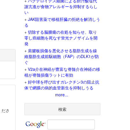
+
バクテロイデス細菌による胆汁酸塩代
謝亢進が食物アレルギーを抑制するらし
い
+
JAK阻害薬で移植肝臓の拒絶を解消しう
る
+
切除する脳腫瘍の在処を知らせ、取り
零し癌細胞を死なす蛍光ナノザイムを開
発
+
肩腱板損傷を悪化させる脂肪生成を線
維脂肪生成前駆細胞（FAP）のDLK1が防
ぐ
+
V2a介在神経が豊富な脊髄介在神経の移
植が脊髄損傷ラットに有効
+
好中球を呼び出すガレクチン3の阻止抗
体で網膜の病的血管新生を抑制しうる
more...
検索
くださ