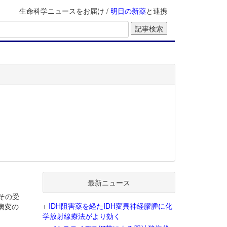
生命科学ニュースをお届け /
明日の新薬
と連携
最新ニュース
その受
+
IDH阻害薬を経たIDH変異神経膠腫に化
病変の
学放射線療法がより効く