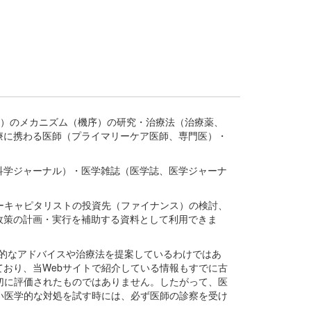
疾患、疾病）のメカニズム（機序）の研究・治療法（治療薬、
療に携わる医師（プライマリーケア医師、専門医）・
。
科学ジャーナル）・医学雑誌（医学誌、医学ジャーナ
ーキャピタリストの投資先（ファイナンス）の検討、
政策の計画・実行を補助する資料として利用できま
医学的なアドバイスや治療法を提案しているわけではあ
おり、当Webサイトで紹介している情報もすでに古
切に評価されたものではありません。したがって、医
い医学的な対処を試す時には、必ず医師の診察を受け