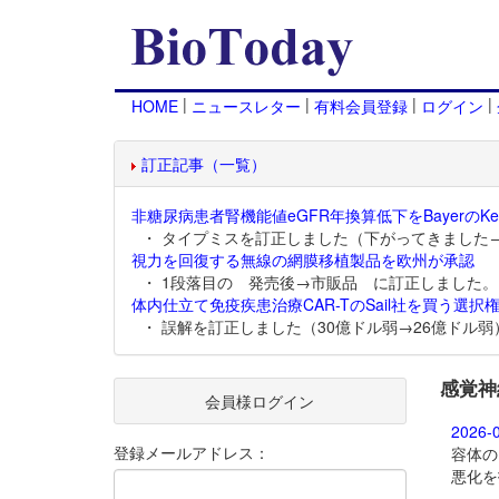
|
|
|
|
HOME
ニュースレター
有料会員登録
ログイン
訂正記事（一覧）
非糖尿病患者腎機能値eGFR年換算低下をBayerのKer
・ タイプミスを訂正しました（下がってきました
視力を回復する無線の網膜移植製品を欧州が承認
・ 1段落目の 発売後→市販品 に訂正しました。
体内仕立て免疫疾患治療CAR-TのSail社を買う選択権
・ 誤解を訂正しました（30億ドル弱→26億ドル弱
感覚神
会員様ログイン
2026-
登録メールアドレス：
容体の
悪化を