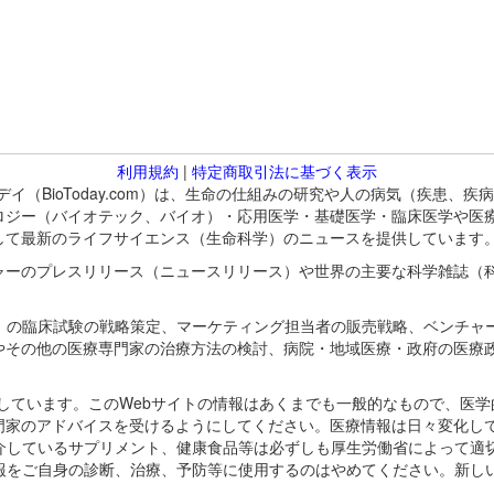
利用規約
|
特定商取引法に基づく表示
バイオトゥデイ（BioToday.com）は、生命の仕組みの研究や人の病気（
ロジー（バイオテック、バイオ）・応用医学・基礎医学・臨床医学や医
して最新のライフサイエンス（生命科学）のニュースを提供しています
ャーのプレスリリース（ニュースリリース）や世界の主要な科学雑誌（
A）の臨床試験の戦略策定、マーケティング担当者の販売戦略、ベンチャ
やその他の医療専門家の治療方法の検討、病院・地域医療・政府の医療
omが保有しています。このWebサイトの情報はあくまでも一般的なもので、
門家のアドバイスを受けるようにしてください。医療情報は日々変化して
紹介しているサプリメント、健康食品等は必ずしも厚生労働省によって適
情報をご自身の診断、治療、予防等に使用するのはやめてください。新し