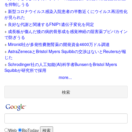
を抑制しうる
+
新型コロナウイルス感染入院患者の半数近くにウイルス再活性化
が見られた
+
良好な代謝と関連するFNIP1遺伝子変化を同定
+
成長板が傷んだ後の病的骨形成を感覚神経の阻害薬ブピバカイン
で防ぎうる
+
Mironid社が多発性嚢胞腎薬の開発資金4600万ドル調達
+
AstraZenecaとBristol Myers Squibbの交渉はないとReutersが報
じた
+
Schrodinger社の人工知能(AI)科学者BunsenをBristol Myers
Squibbが研究所で採用
more...
検索
Web
BioToday