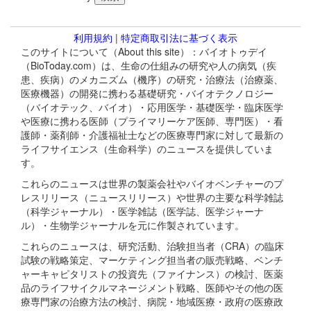
利用規約
|
特定商取引法に基づく表示
このサイトについて（About this site）：バイオトゥデイ
（BioToday.com）は、生命の仕組みの研究や人の病気（疾
患、疾病）のメカニズム（機序）の研究・治療法（治療薬、
医療機器）の開発に携わる基礎研究・バイオテクノロジー
（バイオテック、バイオ）・応用医学・基礎医学・臨床医学
や医療に携わる医師（プライマリーケア医師、専門医）・看
護師・薬剤師・介護福祉士などの医療専門家に対して最新の
ライフサイエンス（生命科学）のニュースを提供していま
す。
これらのニュースは世界の製薬会社やバイオベンチャーのプ
レスリリース（ニュースリリース）や世界の主要な科学雑誌
（科学ジャーナル）・医学雑誌（医学誌、医学ジャーナ
ル）・生物学ジャーナルを元に作製されています。
これらのニュースは、研究活動、治験担当者（CRA）の臨床
試験の戦略策定、マーケティング担当者の販売戦略、ベンチ
ャーキャピタリストの投資先（ファイナンス）の検討、医薬
品のライフサイクルマネージメント戦略、医師やその他の医
療専門家の治療方法の検討、病院・地域医療・政府の医療政