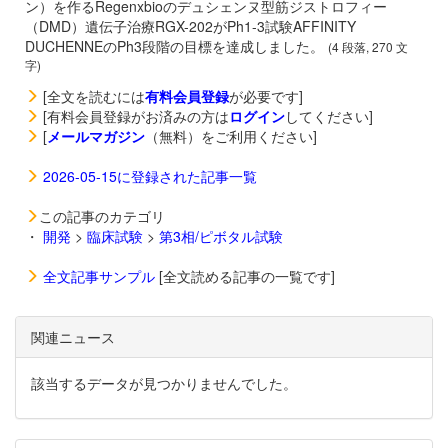
ン）を作るRegenxbioのデュシェンヌ型筋ジストロフィー
（DMD）遺伝子治療
RGX-202がPh1-3試験AFFINITY
DUCHENNEのPh3段階の目標を達成しました。
(4 段落, 270 文
字)
[全文を読むには
有料会員登録
が必要です]
[有料会員登録がお済みの方は
ログイン
してください]
[
メールマガジン
（無料）をご利用ください]
2026-05-15に登録された記事一覧
この記事のカテゴリ
・
開発
>
臨床試験
>
第3相/ピボタル試験
全文記事サンプル
[全文読める記事の一覧です]
関連ニュース
該当するデータが見つかりませんでした。