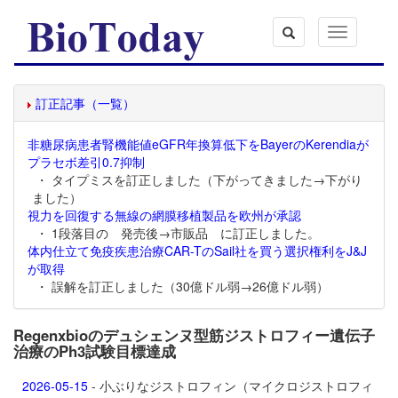
Toggle
navigation
訂正記事（一覧）
非糖尿病患者腎機能値eGFR年換算低下をBayerのKerendiaが
プラセボ差引0.7抑制
・ タイプミスを訂正しました（下がってきました→下がり
ました）
視力を回復する無線の網膜移植製品を欧州が承認
・ 1段落目の 発売後→市販品 に訂正しました。
体内仕立て免疫疾患治療CAR-TのSail社を買う選択権利をJ&J
が取得
・ 誤解を訂正しました（30億ドル弱→26億ドル弱）
Regenxbioのデュシェンヌ型筋ジストロフィー遺伝子
治療のPh3試験目標達成
2026-05-15
- 小ぶりなジストロフィン（マイクロジストロフィ