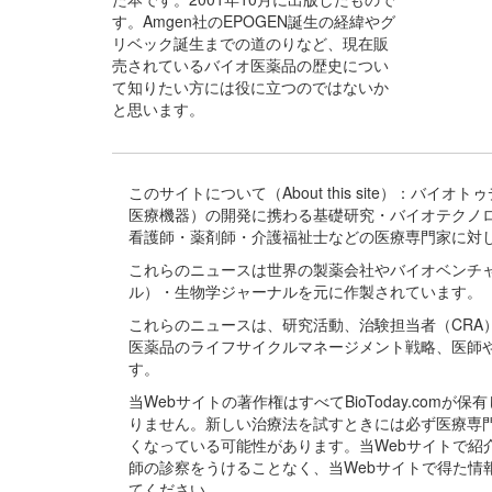
す。Amgen社のEPOGEN誕生の経緯やグ
リベック誕生までの道のりなど、現在販
売されているバイオ医薬品の歴史につい
て知りたい方には役に立つのではないか
と思います。
このサイトについて（About this site）：
医療機器）の開発に携わる基礎研究・バイオテクノ
看護師・薬剤師・介護福祉士などの医療専門家に対
これらのニュースは世界の製薬会社やバイオベンチ
ル）・生物学ジャーナルを元に作製されています。
これらのニュースは、研究活動、治験担当者（CR
医薬品のライフサイクルマネージメント戦略、医師
す。
当Webサイトの著作権はすべてBioToday.c
りません。新しい治療法を試すときには必ず医療専
くなっている可能性があります。当Webサイトで
師の診察をうけることなく、当Webサイトで得た
てください。