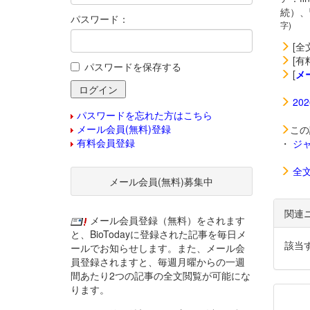
続）、
パスワード：
字)
[全
[有
パスワードを保存する
[
メ
20
パスワードを忘れた方はこちら
メール会員(無料)登録
この
有料会員登録
・
ジ
全
メール会員(無料)募集中
関連
メール会員登録（無料）をされます
と、BioTodayに登録された記事を毎日メ
該当
ールでお知らせします。また、メール会
員登録されますと、毎週月曜からの一週
間あたり2つの記事の全文閲覧が可能にな
ります。