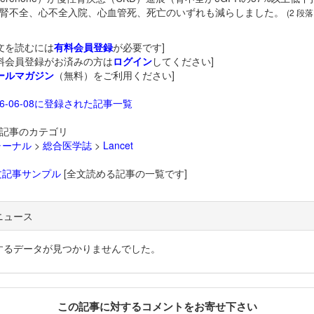
腎不全、心不全入院、心血管死、死亡のいずれも減らしました。
(2 段落
文を読むには
有料会員登録
が必要です]
料会員登録がお済みの方は
ログイン
してください]
ールマガジン
（無料）をご利用ください]
26-06-08に登録された記事一覧
記事のカテゴリ
ャーナル
>
総合医学誌
>
Lancet
文記事サンプル
[全文読める記事の一覧です]
ニュース
するデータが見つかりませんでした。
この記事に対するコメントをお寄せ下さい