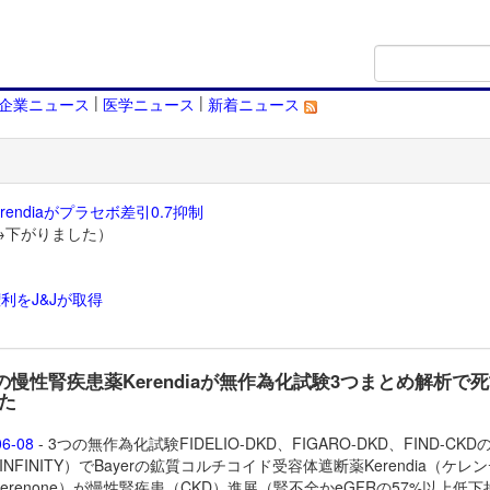
|
|
企業ニュース
医学ニュース
新着ニュース
endiaがプラセボ差引0.7抑制
→下がりました）
利をJ&Jが取得
）
erの慢性腎疾患薬Kerendiaが無作為化試験3つまとめ解析で
た
06-08
- 3つの無作為化試験FIDELIO-DKD、FIGARO-DKD、FIND-CK
INFINITY）でBayerの鉱質コルチコイド受容体遮断薬
Kerendia（ケレ
inerenone）が慢性腎疾患（CKD）進展（腎不全かeGFRの57%以上低下