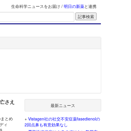
生命科学ニュースをお届け /
明日の新薬
と連携
死亡さえ
最新ニュース
Dのまとめ
+
Vistagen社の社交不安症薬fasedienolの
ンディ
2回点鼻も有意効果なし
持