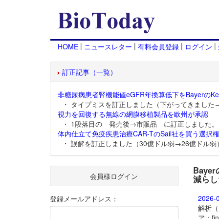
|
|
|
|
HOME
ニュースレター
有料会員登録
ログイン
訂正記事（一覧）
非糖尿病患者腎機能値eGFR年換算低下をBayerのKer
・ タイプミスを訂正しました（下がってきました
視力を回復する無線の網膜移植製品を欧州が承認
・ 1段落目の 発売後→市販品 に訂正しました。
体内仕立て免疫疾患治療CAR-TのSail社を買う選択権
・ 誤解を訂正しました（30億ドル弱→26億ドル弱
Bay
会員様ログイン
減らし
2026-
登録メールアドレス：
解析（
ア：f