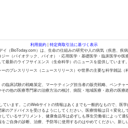
利用規約
|
特定商取引法に基づく表示
バイオトゥデイ（BioToday.com）は、生命の仕組みの研究や人の病気（
ロジー（バイオテック、バイオ）・応用医学・基礎医学・臨床医学や医
して最新のライフサイエンス（生命科学）のニュースを提供しています
ャーのプレスリリース（ニュースリリース）や世界の主要な科学雑誌（
A）の臨床試験の戦略策定、マーケティング担当者の販売戦略、ベンチャ
やその他の医療専門家の治療方法の検討、病院・地域医療・政府の医療
omが保有しています。このWebサイトの情報はあくまでも一般的なもので、
門家のアドバイスを受けるようにしてください。医療情報は日々変化して
紹介しているサプリメント、健康食品等は必ずしも厚生労働省によって適
情報をご自身の診断、治療、予防等に使用するのはやめてください。新し