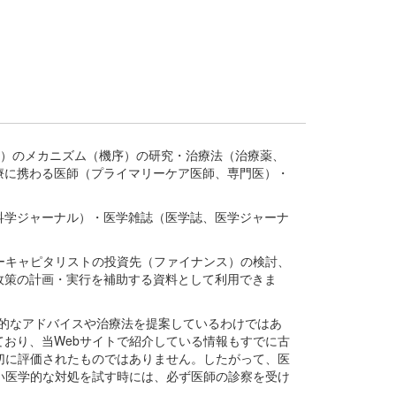
疾患、疾病）のメカニズム（機序）の研究・治療法（治療薬、
療に携わる医師（プライマリーケア医師、専門医）・
。
科学ジャーナル）・医学雑誌（医学誌、医学ジャーナ
ーキャピタリストの投資先（ファイナンス）の検討、
政策の計画・実行を補助する資料として利用できま
医学的なアドバイスや治療法を提案しているわけではあ
おり、当Webサイトで紹介している情報もすでに古
切に評価されたものではありません。したがって、医
い医学的な対処を試す時には、必ず医師の診察を受け