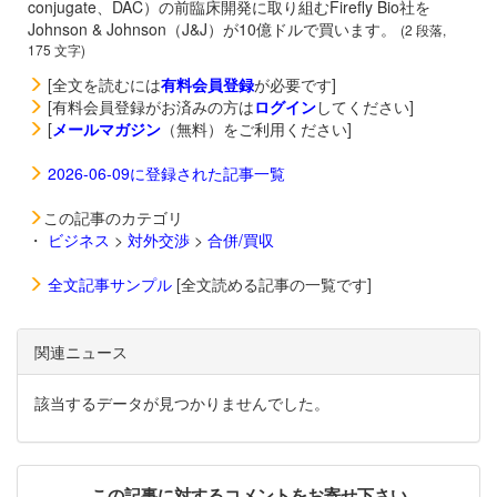
conjugate、DAC）の前臨床開発に取り組むFirefly Bio社を
Johnson & Johnson（J&J）が10億ドルで買います。
(2 段落,
175 文字)
[全文を読むには
有料会員登録
が必要です]
[有料会員登録がお済みの方は
ログイン
してください]
[
メールマガジン
（無料）をご利用ください]
2026-06-09に登録された記事一覧
この記事のカテゴリ
・
ビジネス
>
対外交渉
>
合併/買収
全文記事サンプル
[全文読める記事の一覧です]
関連ニュース
該当するデータが見つかりませんでした。
この記事に対するコメントをお寄せ下さい