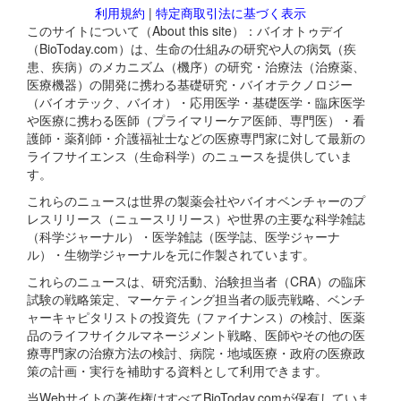
利用規約
|
特定商取引法に基づく表示
このサイトについて（About this site）：バイオトゥデイ
（BioToday.com）は、生命の仕組みの研究や人の病気（疾
患、疾病）のメカニズム（機序）の研究・治療法（治療薬、
医療機器）の開発に携わる基礎研究・バイオテクノロジー
（バイオテック、バイオ）・応用医学・基礎医学・臨床医学
や医療に携わる医師（プライマリーケア医師、専門医）・看
護師・薬剤師・介護福祉士などの医療専門家に対して最新の
ライフサイエンス（生命科学）のニュースを提供していま
す。
これらのニュースは世界の製薬会社やバイオベンチャーのプ
レスリリース（ニュースリリース）や世界の主要な科学雑誌
（科学ジャーナル）・医学雑誌（医学誌、医学ジャーナ
ル）・生物学ジャーナルを元に作製されています。
これらのニュースは、研究活動、治験担当者（CRA）の臨床
試験の戦略策定、マーケティング担当者の販売戦略、ベンチ
ャーキャピタリストの投資先（ファイナンス）の検討、医薬
品のライフサイクルマネージメント戦略、医師やその他の医
療専門家の治療方法の検討、病院・地域医療・政府の医療政
策の計画・実行を補助する資料として利用できます。
当Webサイトの著作権はすべてBioToday.comが保有していま