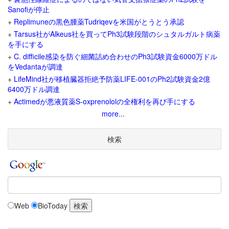
Sanofiが停止
+
Replimuneの黒色腫薬Tudriqevを米国がとうとう承認
+
Tarsus社がAlkeus社を買ってPh3試験段階のシュタルガルト病薬
を手にする
+
C. difficile感染を防ぐ細菌詰め合わせのPh3試験資金6000万ドル
をVedantaが調達
+
LifeMind社が移植臓器拒絶予防薬LIFE-001のPh2試験資金2億
6400万ドル調達
+
Actimedが悪液質薬S-oxprenololの全権利を再び手にする
more...
検索
Web
BioToday