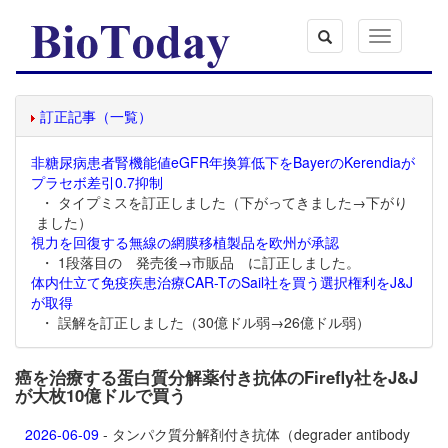
Toggle
navigation
訂正記事（一覧）
非糖尿病患者腎機能値eGFR年換算低下をBayerのKerendiaが
プラセボ差引0.7抑制
・ タイプミスを訂正しました（下がってきました→下がり
ました）
視力を回復する無線の網膜移植製品を欧州が承認
・ 1段落目の 発売後→市販品 に訂正しました。
体内仕立て免疫疾患治療CAR-TのSail社を買う選択権利をJ&J
が取得
・ 誤解を訂正しました（30億ドル弱→26億ドル弱）
癌を治療する蛋白質分解薬付き抗体のFirefly社をJ&J
が大枚10億ドルで買う
2026-06-09
- タンパク質分解剤付き抗体（degrader antibody