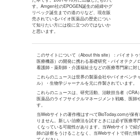
す。Amgen社のEPOGEN誕生の経緯やグ
リベック誕生までの道のりなど、現在販
売されているバイオ医薬品の歴史につい
て知りたい方には役に立つのではないか
と思います。
このサイトについて（About this site）：
医療機器）の開発に携わる基礎研究・バイオテクノ
看護師・薬剤師・介護福祉士などの医療専門家に対
これらのニュースは世界の製薬会社やバイオベンチ
ル）・生物学ジャーナルを元に作製されています。
これらのニュースは、研究活動、治験担当者（CR
医薬品のライフサイクルマネージメント戦略、医師
す。
当Webサイトの著作権はすべてBioToday.c
りません。新しい治療法を試すときには必ず医療専
くなっている可能性があります。当Webサイトで
師の診察をうけることなく、当Webサイトで得た
てください。