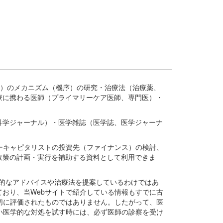
疾患、疾病）のメカニズム（機序）の研究・治療法（治療薬、
療に携わる医師（プライマリーケア医師、専門医）・
。
科学ジャーナル）・医学雑誌（医学誌、医学ジャーナ
ーキャピタリストの投資先（ファイナンス）の検討、
政策の計画・実行を補助する資料として利用できま
医学的なアドバイスや治療法を提案しているわけではあ
おり、当Webサイトで紹介している情報もすでに古
切に評価されたものではありません。したがって、医
い医学的な対処を試す時には、必ず医師の診察を受け