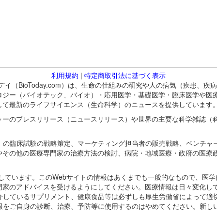
利用規約
|
特定商取引法に基づく表示
バイオトゥデイ（BioToday.com）は、生命の仕組みの研究や人の病気（
ロジー（バイオテック、バイオ）・応用医学・基礎医学・臨床医学や医
して最新のライフサイエンス（生命科学）のニュースを提供しています
ャーのプレスリリース（ニュースリリース）や世界の主要な科学雑誌（
A）の臨床試験の戦略策定、マーケティング担当者の販売戦略、ベンチャ
やその他の医療専門家の治療方法の検討、病院・地域医療・政府の医療
omが保有しています。このWebサイトの情報はあくまでも一般的なもので、
門家のアドバイスを受けるようにしてください。医療情報は日々変化して
紹介しているサプリメント、健康食品等は必ずしも厚生労働省によって適
情報をご自身の診断、治療、予防等に使用するのはやめてください。新し