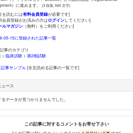
lopment）に進みます。
(3 段落, 560 文字)
文を読むには
有料会員登録
が必要です]
料会員登録がお済みの方は
ログイン
してください]
ールマガジン
（無料）をご利用ください]
26-05-15に登録された記事一覧
記事のカテゴリ
発
>
臨床試験
>
第2相試験
文記事サンプル
[全文読める記事の一覧です]
ニュース
するデータが見つかりませんでした。
この記事に対するコメントをお寄せ下さい