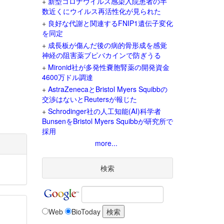
+
新型コロナウイルス感染入院患者の半
数近くにウイルス再活性化が見られた
+
良好な代謝と関連するFNIP1遺伝子変化
を同定
+
成長板が傷んだ後の病的骨形成を感覚
神経の阻害薬ブピバカインで防ぎうる
+
Mironid社が多発性嚢胞腎薬の開発資金
4600万ドル調達
+
AstraZenecaとBristol Myers Squibbの
交渉はないとReutersが報じた
+
Schrodinger社の人工知能(AI)科学者
BunsenをBristol Myers Squibbが研究所で
採用
more...
検索
Web
BioToday