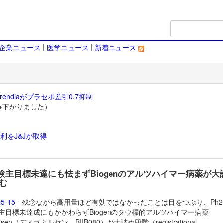
|
|
企業ニュース
医学ニュース
新着ニュース
endiaがプラセボ差引0.7抑制
→下がりました）
利をJ&Jが取得
）
試験主目標未達にも怯まずBiogenのアルツハイマー病薬が大
む
05-15
- 残念ながら高用量ほど有効ではなかったことは目をつぶり、Ph
IA主目標未達成にもかかわらずBiogenのタウ標的アルツハイマー病薬
nersen（ディラネルセン、BIIB080）が大詰め段階（registrational