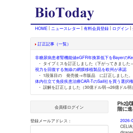
|
|
|
|
HOME
ニュースレター
有料会員登録
ログイン
訂正記事（一覧）
非糖尿病患者腎機能値eGFR年換算低下をBayerのKer
・ タイプミスを訂正しました（下がってきました
視力を回復する無線の網膜移植製品を欧州が承認
・ 1段落目の 発売後→市販品 に訂正しました。
体内仕立て免疫疾患治療CAR-TのSail社を買う選択権
・ 誤解を訂正しました（30億ドル弱→26億ドル弱
Ph2
会員様ログイン
階に進
2026-
登録メールアドレス：
CEL
dira