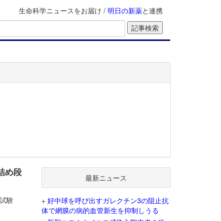
生命科学ニュースをお届け /
明日の新薬
と連携
詰め段
最新ニュース
2試験
+
好中球を呼び出すガレクチン3の阻止抗
体で網膜の病的血管新生を抑制しうる