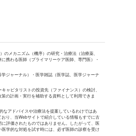
疾患、疾病）のメカニズム（機序）の研究・治療法（治療薬、
療に携わる医師（プライマリーケア医師、専門医）・
。
科学ジャーナル）・医学雑誌（医学誌、医学ジャーナ
ーキャピタリストの投資先（ファイナンス）の検討、
政策の計画・実行を補助する資料として利用できま
医学的なアドバイスや治療法を提案しているわけではあ
おり、当Webサイトで紹介している情報もすでに古
切に評価されたものではありません。したがって、医
い医学的な対処を試す時には、必ず医師の診察を受け