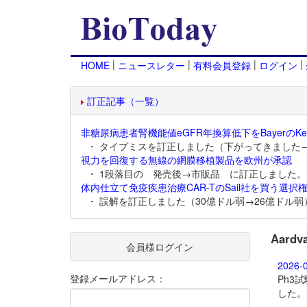
|
|
|
|
HOME
ニュースレター
有料会員登録
ログイン
訂正記事（一覧）
非糖尿病患者腎機能値eGFR年換算低下をBayerのKer
・ タイプミスを訂正しました（下がってきました
視力を回復する無線の網膜移植製品を欧州が承認
・ 1段落目の 発売後→市販品 に訂正しました。
体内仕立て免疫疾患治療CAR-TのSail社を買う選択権
・ 誤解を訂正しました（30億ドル弱→26億ドル弱
Aar
会員様ログイン
2026-
登録メールアドレス：
Ph3
した