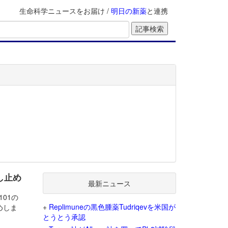
生命科学ニュースをお届け /
明日の新薬
と連携
し止め
最新ニュース
101の
+
Replimuneの黒色腫薬Tudriqevを米国が
めしま
とうとう承認