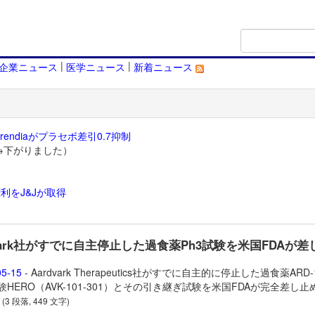
|
|
企業ニュース
医学ニュース
新着ニュース
endiaがプラセボ差引0.7抑制
→下がりました）
利をJ&Jが取得
）
dvark社がすでに自主停止した過食薬Ph3試験を米国FDAが差
05-15
- Aardvark Therapeutics社がすでに自主的に停止した過食薬
ARD-
試験HERO（AVK-101-301）とその引き継ぎ試験を米国FDAが完全差し止
。
(3 段落, 449 文字)