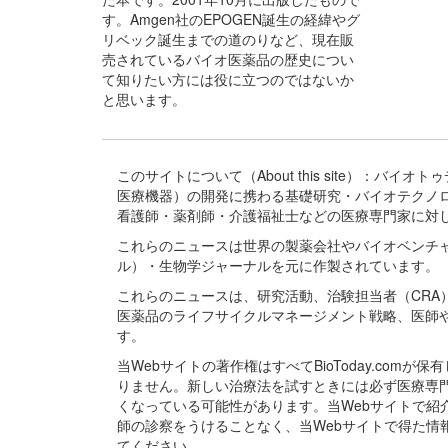
す。Amgen社のEPOGEN誕生の経緯やグ
リベック誕生までの道のりなど、現在販
売されているバイオ医薬品の歴史につい
て知りたい方には役に立つのではないか
と思います。
このサイトについて（About this site）：
医療機器）の開発に携わる基礎研究・バイオテクノ
看護師・薬剤師・介護福祉士などの医療専門家に対
これらのニュースは世界の製薬会社やバイオベンチ
ル）・生物学ジャーナルを元に作製されています。
これらのニュースは、研究活動、治験担当者（CR
医薬品のライフサイクルマネージメント戦略、医師
す。
当Webサイトの著作権はすべてBioToday.c
りません。新しい治療法を試すときには必ず医療専
くなっている可能性があります。当Webサイトで
師の診察をうけることなく、当Webサイトで得た
てください。