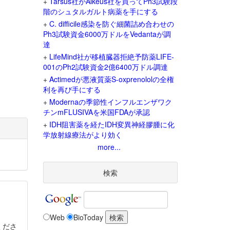
+
Tarsus社がAlkeus社を買ってPh3試験段
階のシュタルガルト病薬を手にする
+
C. difficile感染を防ぐ細菌詰め合わせの
Ph3試験資金6000万ドルをVedantaが調
達
+
LifeMind社が移植臓器拒絶予防薬LIFE-
001のPh2試験資金2億6400万ドル調達
+
Actimedが悪液質薬S-oxprenololの全権
利を再び手にする
+
Modernaの季節性インフルエンザワク
チンmFLUSIVAを米国FDAが承認
+
IDH阻害薬を経たIDH変異神経膠腫に化
学放射線療法がより効く
more...
検索
Web
BioToday
くださ