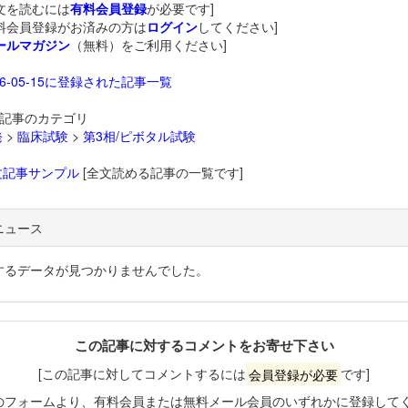
文を読むには
有料会員登録
が必要です]
料会員登録がお済みの方は
ログイン
してください]
ールマガジン
（無料）をご利用ください]
26-05-15に登録された記事一覧
記事のカテゴリ
発
>
臨床試験
>
第3相/ピボタル試験
文記事サンプル
[全文読める記事の一覧です]
ニュース
するデータが見つかりませんでした。
この記事に対するコメントをお寄せ下さい
[この記事に対してコメントするには
会員登録が必要
です]
のフォームより、有料会員または無料メール会員のいずれかに登録して