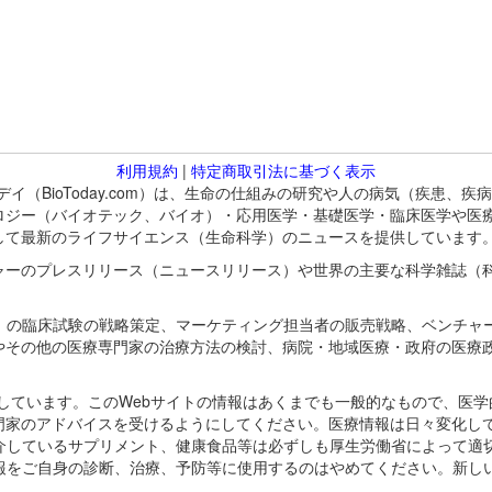
利用規約
|
特定商取引法に基づく表示
バイオトゥデイ（BioToday.com）は、生命の仕組みの研究や人の病気（
ロジー（バイオテック、バイオ）・応用医学・基礎医学・臨床医学や医
して最新のライフサイエンス（生命科学）のニュースを提供しています
ャーのプレスリリース（ニュースリリース）や世界の主要な科学雑誌（
A）の臨床試験の戦略策定、マーケティング担当者の販売戦略、ベンチャ
やその他の医療専門家の治療方法の検討、病院・地域医療・政府の医療
omが保有しています。このWebサイトの情報はあくまでも一般的なもので、
門家のアドバイスを受けるようにしてください。医療情報は日々変化して
紹介しているサプリメント、健康食品等は必ずしも厚生労働省によって適
情報をご自身の診断、治療、予防等に使用するのはやめてください。新し