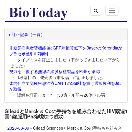
Toggle
navigation
訂正記事（一覧）
非糖尿病患者腎機能値eGFR年換算低下をBayerのKerendiaが
プラセボ差引0.7抑制
・ タイプミスを訂正しました（下がってきました→下がり
ました）
視力を回復する無線の網膜移植製品を欧州が承認
・ 1段落目の 発売後→市販品 に訂正しました。
体内仕立て免疫疾患治療CAR-TのSail社を買う選択権利をJ&J
が取得
・ 誤解を訂正しました（30億ドル弱→26億ドル弱）
GileadとMerck & Coの手持ちを組み合わせたHIV薬週1
回1錠服用Ph3試験2つ成功
2026-06-09
- Gilead SciencesとMerck & Coの手持ちを組み合