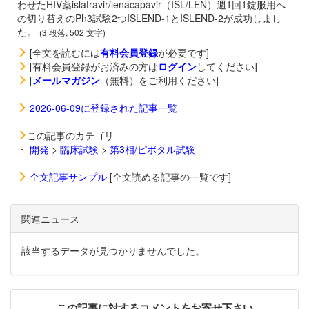
わせたHIV薬
islatravir/
lenacapavir（
ISL/LEN）週1回1錠服用へ
の切り替えのPh3試験2つISLEND-1とISLEND-2が成功しまし
た。
(3 段落, 502 文字)
[全文を読むには
有料会員登録
が必要です]
[有料会員登録がお済みの方は
ログイン
してください]
[
メールマガジン
（無料）をご利用ください]
2026-06-09に登録された記事一覧
この記事のカテゴリ
・
開発
>
臨床試験
>
第3相/ピボタル試験
全文記事サンプル
[全文読める記事の一覧です]
関連ニュース
該当するデータが見つかりませんでした。
この記事に対するコメントをお寄せ下さい