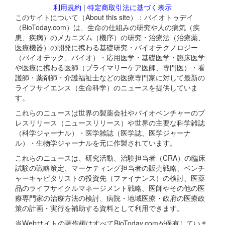
利用規約
|
特定商取引法に基づく表示
このサイトについて（About this site）：バイオトゥデイ
（BioToday.com）は、生命の仕組みの研究や人の病気（疾
患、疾病）のメカニズム（機序）の研究・治療法（治療薬、
医療機器）の開発に携わる基礎研究・バイオテクノロジー
（バイオテック、バイオ）・応用医学・基礎医学・臨床医学
や医療に携わる医師（プライマリーケア医師、専門医）・看
護師・薬剤師・介護福祉士などの医療専門家に対して最新の
ライフサイエンス（生命科学）のニュースを提供していま
す。
これらのニュースは世界の製薬会社やバイオベンチャーのプ
レスリリース（ニュースリリース）や世界の主要な科学雑誌
（科学ジャーナル）・医学雑誌（医学誌、医学ジャーナ
ル）・生物学ジャーナルを元に作製されています。
これらのニュースは、研究活動、治験担当者（CRA）の臨床
試験の戦略策定、マーケティング担当者の販売戦略、ベンチ
ャーキャピタリストの投資先（ファイナンス）の検討、医薬
品のライフサイクルマネージメント戦略、医師やその他の医
療専門家の治療方法の検討、病院・地域医療・政府の医療政
策の計画・実行を補助する資料として利用できます。
当Webサイトの著作権はすべてBioToday.comが保有していま