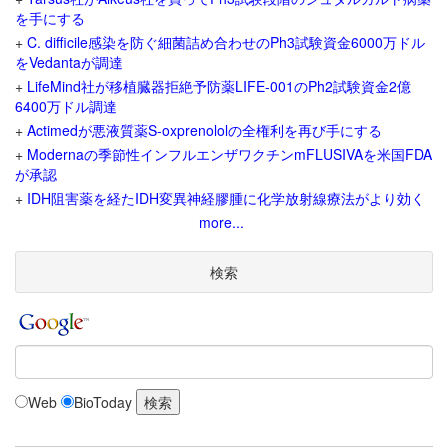
を手にする
+
C. difficile感染を防ぐ細菌詰め合わせのPh3試験資金6000万ドル
をVedantaが調達
+
LifeMind社が移植臓器拒絶予防薬LIFE-001のPh2試験資金2億
6400万ドル調達
+
Actimedが悪液質薬S-oxprenololの全権利を再び手にする
+
Modernaの季節性インフルエンザワクチンmFLUSIVAを米国FDA
が承認
+
IDH阻害薬を経たIDH変異神経膠腫に化学放射線療法がより効く
more...
検索
Web
BioToday