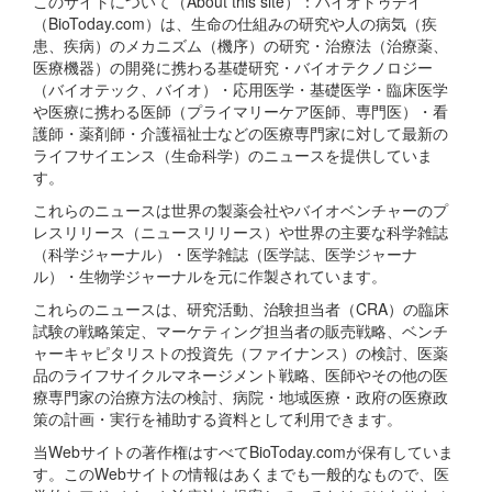
このサイトについて（About this site）：バイオトゥデイ
（BioToday.com）は、生命の仕組みの研究や人の病気（疾
患、疾病）のメカニズム（機序）の研究・治療法（治療薬、
医療機器）の開発に携わる基礎研究・バイオテクノロジー
（バイオテック、バイオ）・応用医学・基礎医学・臨床医学
や医療に携わる医師（プライマリーケア医師、専門医）・看
護師・薬剤師・介護福祉士などの医療専門家に対して最新の
ライフサイエンス（生命科学）のニュースを提供していま
す。
これらのニュースは世界の製薬会社やバイオベンチャーのプ
レスリリース（ニュースリリース）や世界の主要な科学雑誌
（科学ジャーナル）・医学雑誌（医学誌、医学ジャーナ
ル）・生物学ジャーナルを元に作製されています。
これらのニュースは、研究活動、治験担当者（CRA）の臨床
試験の戦略策定、マーケティング担当者の販売戦略、ベンチ
ャーキャピタリストの投資先（ファイナンス）の検討、医薬
品のライフサイクルマネージメント戦略、医師やその他の医
療専門家の治療方法の検討、病院・地域医療・政府の医療政
策の計画・実行を補助する資料として利用できます。
当Webサイトの著作権はすべてBioToday.comが保有していま
す。このWebサイトの情報はあくまでも一般的なもので、医