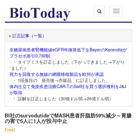
Toggle
navigation
訂正記事（一覧）
非糖尿病患者腎機能値eGFR年換算低下をBayerのKerendiaが
プラセボ差引0.7抑制
・ タイプミスを訂正しました（下がってきました→下がり
ました）
視力を回復する無線の網膜移植製品を欧州が承認
・ 1段落目の 発売後→市販品 に訂正しました。
体内仕立て免疫疾患治療CAR-TのSail社を買う選択権利をJ&J
が取得
・ 誤解を訂正しました（30億ドル弱→26億ドル弱）
BI社のsurvodutideでMASH患者肝脂肪59%減少～胃腸
の害で5人に1人が投与中止
Free!