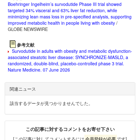
Boehringer Ingelheim’s survodutide Phase III trial showed
targeted 34% visceral and 63% liver fat reduction, while
minimizing lean mass loss in pre-specified analysis, supporting
improved metabolic health in people living with obesity
/
GLOBE NEWSWIRE
参考文献
Survodutide in adults with obesity and metabolic dysfunction-
associated steatotic liver disease: SYNCHRONIZE-MASLD, a
randomized, double-blind, placebo-controlled phase 3 trial.
Nature Medicine. 07 June 2026
関連ニュース
該当するデータが見つかりませんでした。
この記事に対するコメントをお寄せ下さい
[この記事に対してコメントするには
会員登録が必要
です]