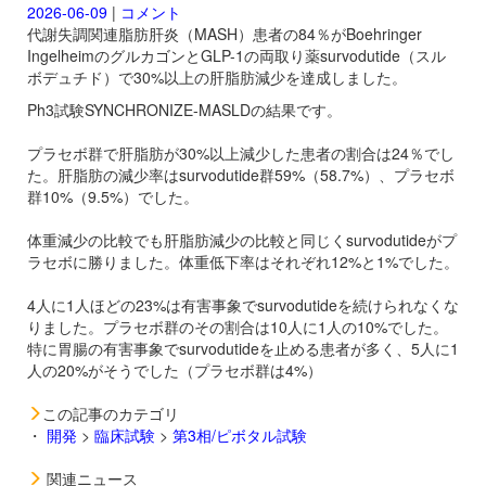
2026-06-09
|
コメント
代謝失調関連脂肪肝炎（MASH）患者の84％がBoehringer
IngelheimのグルカゴンとGLP-1の両取り薬
survodutide（スル
ボデュチド）で30%以上の肝脂肪減少を達成しました。
Ph3試験SYNCHRONIZE-MASLDの結果です。
プラセボ群で肝脂肪が30%以上減少した患者の割合は24％でし
た。肝脂肪の減少率は
survodutide群59%（58.7%）、プラセボ
群10%（9.5%）でした。
体重減少の比較でも肝脂肪減少の比較と同じく
survodutideがプ
ラセボに勝りました。体重低下率はそれぞれ12%と1%でした。
4人に1人ほどの23%は有害事象で
survodutideを続けられなくな
りました。プラセボ群のその割合は10人に1人の10%でした。
特に胃腸の有害事象で
survodutideを止める患者が多く、5人に1
人の20%がそうでした（プラセボ群は4%）
この記事のカテゴリ
・
開発
>
臨床試験
>
第3相/ピボタル試験
関連ニュース