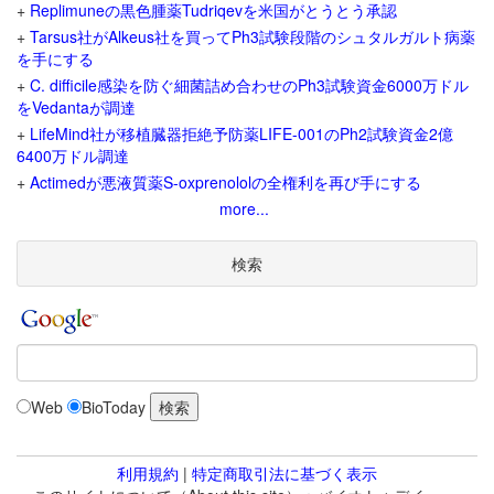
+
Replimuneの黒色腫薬Tudriqevを米国がとうとう承認
+
Tarsus社がAlkeus社を買ってPh3試験段階のシュタルガルト病薬
を手にする
+
C. difficile感染を防ぐ細菌詰め合わせのPh3試験資金6000万ドル
をVedantaが調達
+
LifeMind社が移植臓器拒絶予防薬LIFE-001のPh2試験資金2億
6400万ドル調達
+
Actimedが悪液質薬S-oxprenololの全権利を再び手にする
more...
検索
Web
BioToday
利用規約
|
特定商取引法に基づく表示