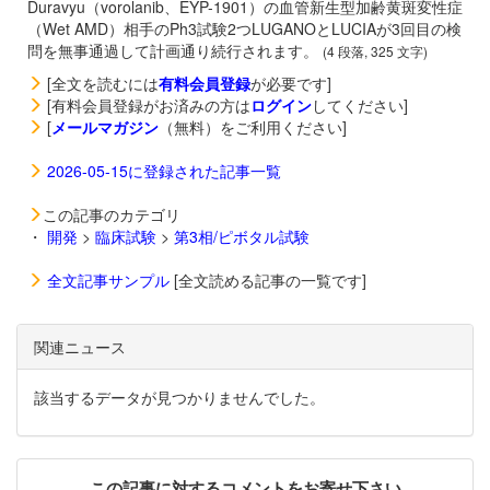
Duravyu（vorolanib、EYP-1901）の血管新生型加齢黄斑変性症
（Wet AMD）相手のPh3試験2つLUGANOとLUCIAが3回目の検
問を無事通過して計画通り続行されます。
(4 段落, 325 文字)
[全文を読むには
有料会員登録
が必要です]
[有料会員登録がお済みの方は
ログイン
してください]
[
メールマガジン
（無料）をご利用ください]
2026-05-15に登録された記事一覧
この記事のカテゴリ
・
開発
>
臨床試験
>
第3相/ピボタル試験
全文記事サンプル
[全文読める記事の一覧です]
関連ニュース
該当するデータが見つかりませんでした。
この記事に対するコメントをお寄せ下さい