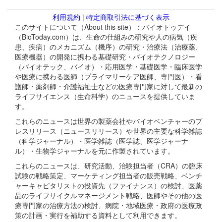
利用規約
|
特定商取引法に基づく表示
このサイトについて（About this site）：バイオトゥデイ
（BioToday.com）は、生命の仕組みの研究や人の病気（疾
患、疾病）のメカニズム（機序）の研究・治療法（治療薬、
医療機器）の開発に携わる基礎研究・バイオテクノロジー
（バイオテック、バイオ）・応用医学・基礎医学・臨床医学
や医療に携わる医師（プライマリーケア医師、専門医）・看
護師・薬剤師・介護福祉士などの医療専門家に対して最新の
ライフサイエンス（生命科学）のニュースを提供していま
す。
これらのニュースは世界の製薬会社やバイオベンチャーのプ
レスリリース（ニュースリリース）や世界の主要な科学雑誌
（科学ジャーナル）・医学雑誌（医学誌、医学ジャーナ
ル）・生物学ジャーナルを元に作製されています。
これらのニュースは、研究活動、治験担当者（CRA）の臨床
試験の戦略策定、マーケティング担当者の販売戦略、ベンチ
ャーキャピタリストの投資先（ファイナンス）の検討、医薬
品のライフサイクルマネージメント戦略、医師やその他の医
療専門家の治療方法の検討、病院・地域医療・政府の医療政
策の計画・実行を補助する資料として利用できます。