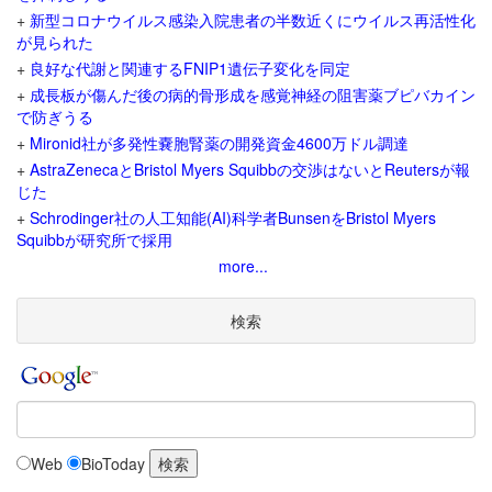
+
新型コロナウイルス感染入院患者の半数近くにウイルス再活性化
が見られた
+
良好な代謝と関連するFNIP1遺伝子変化を同定
+
成長板が傷んだ後の病的骨形成を感覚神経の阻害薬ブピバカイン
で防ぎうる
+
Mironid社が多発性嚢胞腎薬の開発資金4600万ドル調達
+
AstraZenecaとBristol Myers Squibbの交渉はないとReutersが報
じた
+
Schrodinger社の人工知能(AI)科学者BunsenをBristol Myers
Squibbが研究所で採用
more...
検索
Web
BioToday