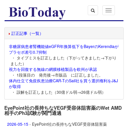
Toggle
navigation
訂正記事（一覧）
非糖尿病患者腎機能値eGFR年換算低下をBayerのKerendiaが
プラセボ差引0.7抑制
・ タイプミスを訂正しました（下がってきました→下がり
ました）
視力を回復する無線の網膜移植製品を欧州が承認
・ 1段落目の 発売後→市販品 に訂正しました。
体内仕立て免疫疾患治療CAR-TのSail社を買う選択権利をJ&J
が取得
・ 誤解を訂正しました（30億ドル弱→26億ドル弱）
EyePoint社の長持ちなVEGF受容体阻害薬のWet AMD
相手のPh3試験が関門通過
2026-05-15
- EyePoint社の長持ちなVEGF受容体阻害薬