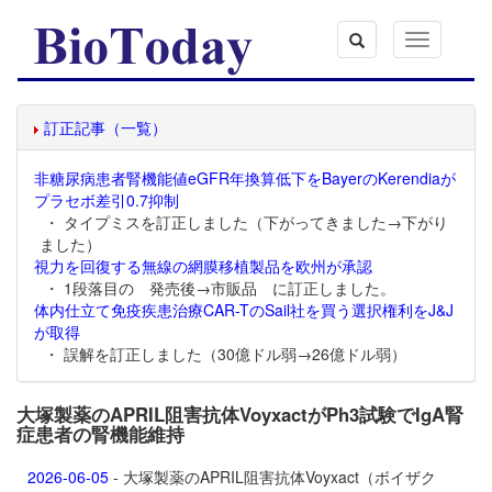
Toggle
navigation
訂正記事（一覧）
非糖尿病患者腎機能値eGFR年換算低下をBayerのKerendiaが
プラセボ差引0.7抑制
・ タイプミスを訂正しました（下がってきました→下がり
ました）
視力を回復する無線の網膜移植製品を欧州が承認
・ 1段落目の 発売後→市販品 に訂正しました。
体内仕立て免疫疾患治療CAR-TのSail社を買う選択権利をJ&J
が取得
・ 誤解を訂正しました（30億ドル弱→26億ドル弱）
大塚製薬のAPRIL阻害抗体VoyxactがPh3試験でIgA腎
症患者の腎機能維持
2026-06-05
- 大塚製薬のAPRIL阻害抗体
Voyxact（ボイザク