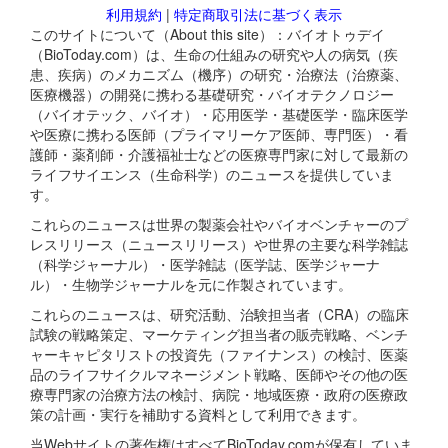
利用規約
|
特定商取引法に基づく表示
このサイトについて（About this site）：バイオトゥデイ
（BioToday.com）は、生命の仕組みの研究や人の病気（疾
患、疾病）のメカニズム（機序）の研究・治療法（治療薬、
医療機器）の開発に携わる基礎研究・バイオテクノロジー
（バイオテック、バイオ）・応用医学・基礎医学・臨床医学
や医療に携わる医師（プライマリーケア医師、専門医）・看
護師・薬剤師・介護福祉士などの医療専門家に対して最新の
ライフサイエンス（生命科学）のニュースを提供していま
す。
これらのニュースは世界の製薬会社やバイオベンチャーのプ
レスリリース（ニュースリリース）や世界の主要な科学雑誌
（科学ジャーナル）・医学雑誌（医学誌、医学ジャーナ
ル）・生物学ジャーナルを元に作製されています。
これらのニュースは、研究活動、治験担当者（CRA）の臨床
試験の戦略策定、マーケティング担当者の販売戦略、ベンチ
ャーキャピタリストの投資先（ファイナンス）の検討、医薬
品のライフサイクルマネージメント戦略、医師やその他の医
療専門家の治療方法の検討、病院・地域医療・政府の医療政
策の計画・実行を補助する資料として利用できます。
当Webサイトの著作権はすべてBioToday.comが保有していま