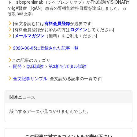
ト；sibeprenlimab（シベプレンリマブ）がPh3試験VISIONARY
でIgA腎症（IgAN）患者の腎機能維持目標を達成しました。
(3
段落, 303 文字)
[全文を読むには
有料会員登録
が必要です]
[有料会員登録がお済みの方は
ログイン
してください]
[
メールマガジン
（無料）をご利用ください]
2026-06-05に登録された記事一覧
この記事のカテゴリ
・
開発
>
臨床試験
>
第3相/ピボタル試験
全文記事サンプル
[全文読める記事の一覧です]
関連ニュース
該当するデータが見つかりませんでした。
この記事に対するコメントをお寄せ下さい