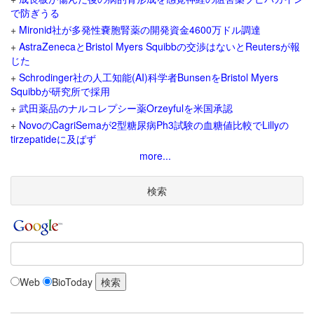
で防ぎうる
+
Mironid社が多発性嚢胞腎薬の開発資金4600万ドル調達
+
AstraZenecaとBristol Myers Squibbの交渉はないとReutersが報
じた
+
Schrodinger社の人工知能(AI)科学者BunsenをBristol Myers
Squibbが研究所で採用
+
武田薬品のナルコレプシー薬Orzeyfulを米国承認
+
NovoのCagriSemaが2型糖尿病Ph3試験の血糖値比較でLillyの
tirzepatideに及ばず
more...
検索
Web
BioToday