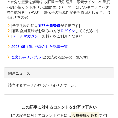
で余分な窒素を解毒する肝臓の代謝経路・尿素サイクルの重度
不調が招くシトルリン血症1型（CTLN1）はアルギニノコハク
酸合成酵素1（ASS1）遺伝子の病原性変異を原因とします。
(2
段落, 179 文字)
[全文を読むには
有料会員登録
が必要です]
[有料会員登録がお済みの方は
ログイン
してください]
[
メールマガジン
（無料）をご利用ください]
2026-05-15に登録された記事一覧
全文記事サンプル
[全文読める記事の一覧です]
関連ニュース
該当するデータが見つかりませんでした。
この記事に対するコメントをお寄せ下さい
[この記事に対してコメントするには
会員登録が必要
です]