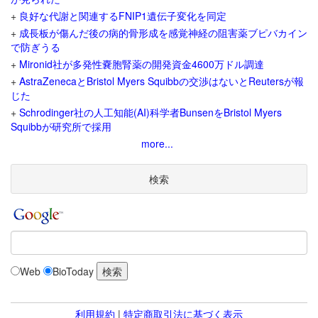
+
良好な代謝と関連するFNIP1遺伝子変化を同定
+
成長板が傷んだ後の病的骨形成を感覚神経の阻害薬ブピバカイン
で防ぎうる
+
Mironid社が多発性嚢胞腎薬の開発資金4600万ドル調達
+
AstraZenecaとBristol Myers Squibbの交渉はないとReutersが報
じた
+
Schrodinger社の人工知能(AI)科学者BunsenをBristol Myers
Squibbが研究所で採用
more...
検索
Web
BioToday
利用規約
|
特定商取引法に基づく表示