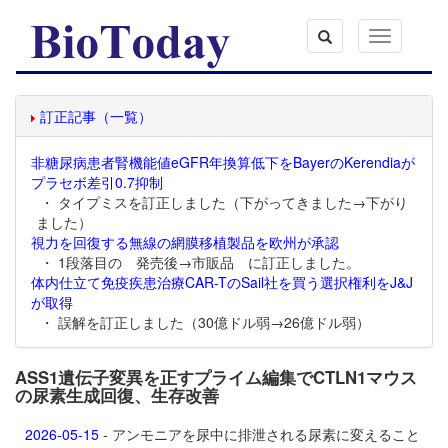
Toggle
navigation
訂正記事（一覧）
非糖尿病患者腎機能値eGFR年換算低下をBayerのKerendiaが
プラセボ差引0.7抑制
・ タイプミスを訂正しました（下がってきました→下がり
ました）
視力を回復する無線の網膜移植製品を欧州が承認
・ 1段落目の 発売後→市販品 に訂正しました。
体内仕立て免疫疾患治療CAR-TのSail社を買う選択権利をJ&J
が取得
・ 誤解を訂正しました（30億ドル弱→26億ドル弱）
ASS1遺伝子変異を正すプライム編集でCTLN1マウス
の尿素生成回復、生存改善
2026-05-15
- アンモニアを尿中に排泄される尿素に変えること