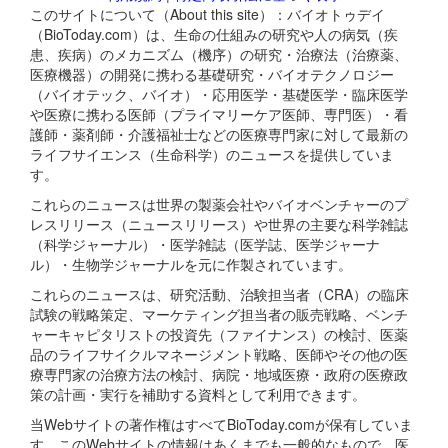
このサイトについて（About this site）：バイオトゥデイ
（BioToday.com）は、生命の仕組みの研究や人の病気（疾
患、疾病）のメカニズム（機序）の研究・治療法（治療薬、
医療機器）の開発に携わる基礎研究・バイオテクノロジー
（バイオテック、バイオ）・応用医学・基礎医学・臨床医学
や医療に携わる医師（プライマリーケア医師、専門医）・看
護師・薬剤師・介護福祉士などの医療専門家に対して最新の
ライフサイエンス（生命科学）のニュースを提供していま
す。
これらのニュースは世界の製薬会社やバイオベンチャーのプ
レスリリース（ニュースリリース）や世界の主要な科学雑誌
（科学ジャーナル）・医学雑誌（医学誌、医学ジャーナ
ル）・生物学ジャーナルを元に作製されています。
これらのニュースは、研究活動、治験担当者（CRA）の臨床
試験の戦略策定、マーケティング担当者の販売戦略、ベンチ
ャーキャピタリストの投資先（ファイナンス）の検討、医薬
品のライフサイクルマネージメント戦略、医師やその他の医
療専門家の治療方法の検討、病院・地域医療・政府の医療政
策の計画・実行を補助する資料として利用できます。
当Webサイトの著作権はすべてBioToday.comが保有していま
す。このWebサイトの情報はあくまでも一般的なもので、医