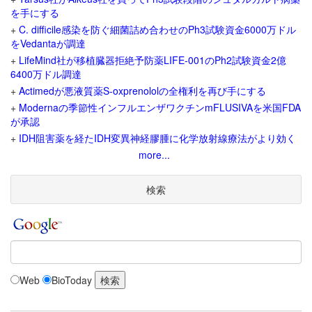
を手にする
+
C. difficile感染を防ぐ細菌詰め合わせのPh3試験資金6000万ドル
をVedantaが調達
+
LifeMind社が移植臓器拒絶予防薬LIFE-001のPh2試験資金2億
6400万ドル調達
+
Actimedが悪液質薬S-oxprenololの全権利を再び手にする
+
Modernaの季節性インフルエンザワクチンmFLUSIVAを米国FDA
が承認
+
IDH阻害薬を経たIDH変異神経膠腫に化学放射線療法がより効く
more...
検索
Web
BioToday