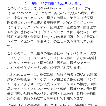
利用規約
|
特定商取引法に基づく表示
このサイトについて（About this site）：バイオトゥデイ
（BioToday.com）は、生命の仕組みの研究や人の病気（疾
患、疾病）のメカニズム（機序）の研究・治療法（治療薬、
医療機器）の開発に携わる基礎研究・バイオテクノロジー
（バイオテック、バイオ）・応用医学・基礎医学・臨床医学
や医療に携わる医師（プライマリーケア医師、専門医）・看
護師・薬剤師・介護福祉士などの医療専門家に対して最新の
ライフサイエンス（生命科学）のニュースを提供していま
す。
これらのニュースは世界の製薬会社やバイオベンチャーのプ
レスリリース（ニュースリリース）や世界の主要な科学雑誌
（科学ジャーナル）・医学雑誌（医学誌、医学ジャーナ
ル）・生物学ジャーナルを元に作製されています。
これらのニュースは、研究活動、治験担当者（CRA）の臨床
試験の戦略策定、マーケティング担当者の販売戦略、ベンチ
ャーキャピタリストの投資先（ファイナンス）の検討、医薬
品のライフサイクルマネージメント戦略、医師やその他の医
療専門家の治療方法の検討、病院・地域医療・政府の医療政
策の計画・実行を補助する資料として利用できます。
当Webサイトの著作権はすべてBioToday.comが保有していま