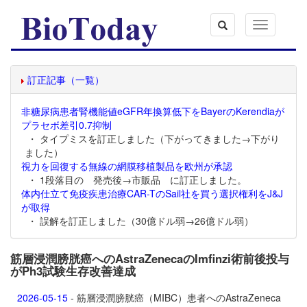
Toggle
navigation
訂正記事（一覧）
非糖尿病患者腎機能値eGFR年換算低下をBayerのKerendiaが
プラセボ差引0.7抑制
・ タイプミスを訂正しました（下がってきました→下がり
ました）
視力を回復する無線の網膜移植製品を欧州が承認
・ 1段落目の 発売後→市販品 に訂正しました。
体内仕立て免疫疾患治療CAR-TのSail社を買う選択権利をJ&J
が取得
・ 誤解を訂正しました（30億ドル弱→26億ドル弱）
筋層浸潤膀胱癌へのAstraZenecaのImfinzi術前後投与
がPh3試験生存改善達成
2026-05-15
- 筋層浸潤膀胱癌（MIBC）患者へのAstraZeneca