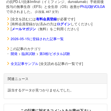
の抗PD-L1抗体
Imfinzi（イミフィンジ、durvalumab）手術前後
投与の無事生存（EFS）と全生存（OS）改善が
Ph3試験VOLGA
で示されました。
(3 段落, 467 文字)
[全文を読むには
有料会員登録
が必要です]
[有料会員登録がお済みの方は
ログイン
してください]
[
メールマガジン
（無料）をご利用ください]
2026-05-15に登録された記事一覧
この記事のカテゴリ
・
開発
>
臨床試験
>
第3相/ピボタル試験
全文記事サンプル
[全文読める記事の一覧です]
関連ニュース
該当するデータが見つかりませんでした。
この記事に対するコメントをお寄せ下さい