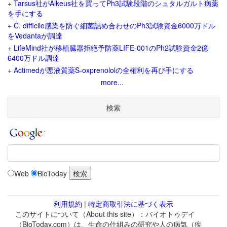
+
Tarsus社がAlkeus社を買ってPh3試験段階のシュタルガルト病薬
を手にする
+
C. difficile感染を防ぐ細菌詰め合わせのPh3試験資金6000万ドル
をVedantaが調達
+
LifeMind社が移植臓器拒絶予防薬LIFE-001のPh2試験資金2億
6400万ドル調達
+
Actimedが悪液質薬S-oxprenololの全権利を再び手にする
more...
検索
Web
BioToday
利用規約
|
特定商取引法に基づく表示
このサイトについて（About this site）：バイオトゥデイ
（BioToday.com）は、生命の仕組みの研究や人の病気（疾