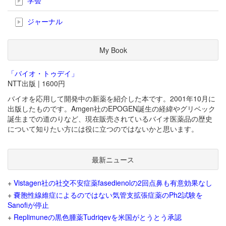
ジャーナル
My Book
「バイオ・トゥデイ」
NTT出版 | 1600円
バイオを応用して開発中の新薬を紹介した本です。2001年10月に
出版したものです。Amgen社のEPOGEN誕生の経緯やグリベック
誕生までの道のりなど、現在販売されているバイオ医薬品の歴史
について知りたい方には役に立つのではないかと思います。
最新ニュース
+
Vistagen社の社交不安症薬fasedienolの2回点鼻も有意効果なし
+
嚢胞性線維症によるのではない気管支拡張症薬のPh2試験を
Sanofiが停止
+
Replimuneの黒色腫薬Tudriqevを米国がとうとう承認