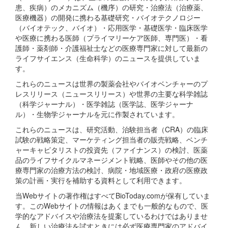
患、疾病）のメカニズム（機序）の研究・治療法（治療薬、
医療機器）の開発に携わる基礎研究・バイオテクノロジー
（バイオテック、バイオ）・応用医学・基礎医学・臨床医学
や医療に携わる医師（プライマリーケア医師、専門医）・看
護師・薬剤師・介護福祉士などの医療専門家に対して最新の
ライフサイエンス（生命科学）のニュースを提供していま
す。
これらのニュースは世界の製薬会社やバイオベンチャーのプ
レスリリース（ニュースリリース）や世界の主要な科学雑誌
（科学ジャーナル）・医学雑誌（医学誌、医学ジャーナ
ル）・生物学ジャーナルを元に作製されています。
これらのニュースは、研究活動、治験担当者（CRA）の臨床
試験の戦略策定、マーケティング担当者の販売戦略、ベンチ
ャーキャピタリストの投資先（ファイナンス）の検討、医薬
品のライフサイクルマネージメント戦略、医師やその他の医
療専門家の治療方法の検討、病院・地域医療・政府の医療政
策の計画・実行を補助する資料として利用できます。
当Webサイトの著作権はすべてBioToday.comが保有していま
す。このWebサイトの情報はあくまでも一般的なもので、医
学的なアドバイスや治療法を提案しているわけではありませ
ん。新しい治療法を試すときには必ず医療専門家のアドバイ