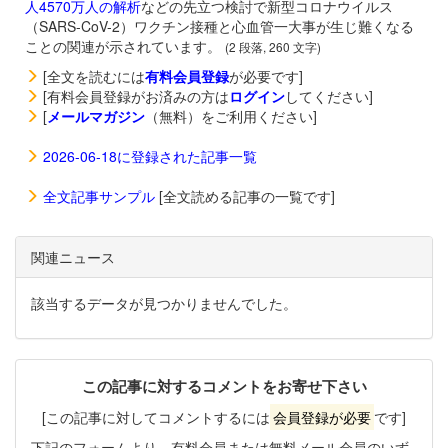
人4570万人の解析
などの先立つ検討で新型コロナウイルス
（SARS-CoV-2）ワクチン接種と心血管一大事が生じ難くなる
ことの関連が示されています。
(2 段落, 260 文字)
[全文を読むには
有料会員登録
が必要です]
[有料会員登録がお済みの方は
ログイン
してください]
[
メールマガジン
（無料）をご利用ください]
2026-06-18に登録された記事一覧
全文記事サンプル
[全文読める記事の一覧です]
関連ニュース
該当するデータが見つかりませんでした。
この記事に対するコメントをお寄せ下さい
[この記事に対してコメントするには
会員登録が必要
です]
下記のフォームより、有料会員または無料メール会員のいず