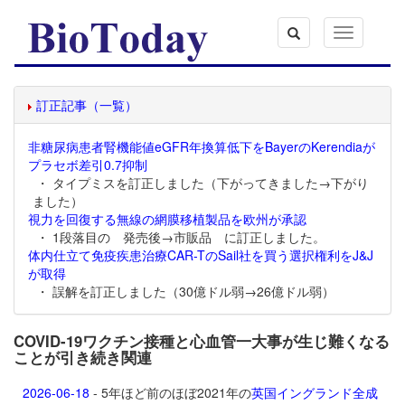
Toggle
navigation
訂正記事（一覧）
非糖尿病患者腎機能値eGFR年換算低下をBayerのKerendiaが
プラセボ差引0.7抑制
・ タイプミスを訂正しました（下がってきました→下がり
ました）
視力を回復する無線の網膜移植製品を欧州が承認
・ 1段落目の 発売後→市販品 に訂正しました。
体内仕立て免疫疾患治療CAR-TのSail社を買う選択権利をJ&J
が取得
・ 誤解を訂正しました（30億ドル弱→26億ドル弱）
COVID-19ワクチン接種と心血管一大事が生じ難くなる
ことが引き続き関連
2026-06-18
- 5年ほど前のほぼ2021年の
英国イングランド全成