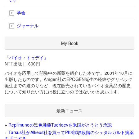
学会
ジャーナル
My Book
「バイオ・トゥデイ」
NTT出版 | 1600円
バイオを応用して開発中の新薬を紹介した本です。2001年10月に
出版したものです。Amgen社のEPOGEN誕生の経緯やグリベック
誕生までの道のりなど、現在販売されているバイオ医薬品の歴史
について知りたい方には役に立つのではないかと思います。
最新ニュース
+
Replimuneの黒色腫薬Tudriqevを米国がとうとう承認
+
Tarsus社がAlkeus社を買ってPh3試験段階のシュタルガルト病薬
を手にする