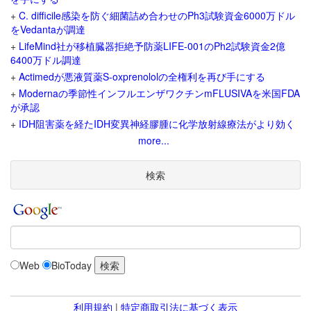
+
C. difficile感染を防ぐ細菌詰め合わせのPh3試験資金6000万ドル
をVedantaが調達
+
LifeMind社が移植臓器拒絶予防薬LIFE-001のPh2試験資金2億
6400万ドル調達
+
Actimedが悪液質薬S-oxprenololの全権利を再び手にする
+
Modernaの季節性インフルエンザワクチンmFLUSIVAを米国FDA
が承認
+
IDH阻害薬を経たIDH変異神経膠腫に化学放射線療法がより効く
more...
検索
Web
BioToday
利用規約
|
特定商取引法に基づく表示