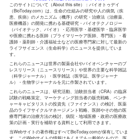
このサイトについて（About this site）：バイオトゥデイ
（BioToday.com）は、生命の仕組みの研究や人の病気（疾
患、疾病）のメカニズム（機序）の研究・治療法（治療薬、
医療機器）の開発に携わる基礎研究・バイオテクノロジー
（バイオテック、バイオ）・応用医学・基礎医学・臨床医学
や医療に携わる医師（プライマリーケア医師、専門医）・看
護師・薬剤師・介護福祉士などの医療専門家に対して最新の
ライフサイエンス（生命科学）のニュースを提供していま
す。
これらのニュースは世界の製薬会社やバイオベンチャーのプ
レスリリース（ニュースリリース）や世界の主要な科学雑誌
（科学ジャーナル）・医学雑誌（医学誌、医学ジャーナ
ル）・生物学ジャーナルを元に作製されています。
これらのニュースは、研究活動、治験担当者（CRA）の臨床
試験の戦略策定、マーケティング担当者の販売戦略、ベンチ
ャーキャピタリストの投資先（ファイナンス）の検討、医薬
品のライフサイクルマネージメント戦略、医師やその他の医
療専門家の治療方法の検討、病院・地域医療・政府の医療政
策の計画・実行を補助する資料として利用できます。
当Webサイトの著作権はすべてBioToday.comが保有していま
す。このWebサイトの情報はあくまでも一般的なもので、医