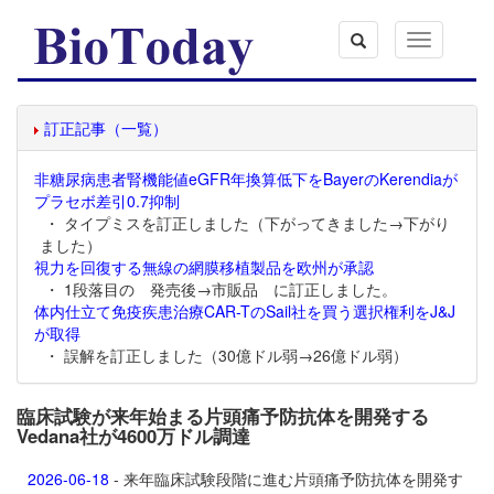
Toggle
navigation
訂正記事（一覧）
非糖尿病患者腎機能値eGFR年換算低下をBayerのKerendiaが
プラセボ差引0.7抑制
・ タイプミスを訂正しました（下がってきました→下がり
ました）
視力を回復する無線の網膜移植製品を欧州が承認
・ 1段落目の 発売後→市販品 に訂正しました。
体内仕立て免疫疾患治療CAR-TのSail社を買う選択権利をJ&J
が取得
・ 誤解を訂正しました（30億ドル弱→26億ドル弱）
臨床試験が来年始まる片頭痛予防抗体を開発する
Vedana社が4600万ドル調達
2026-06-18
- 来年臨床試験段階に進む片頭痛予防抗体を開発す