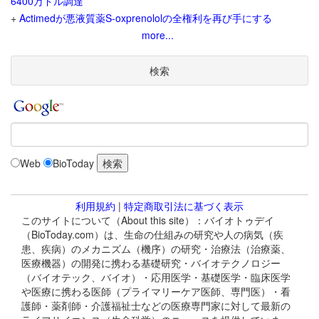
6400万ドル調達
+
Actimedが悪液質薬S-oxprenololの全権利を再び手にする
more...
検索
Web
BioToday
利用規約
|
特定商取引法に基づく表示
このサイトについて（About this site）：バイオトゥデイ
（BioToday.com）は、生命の仕組みの研究や人の病気（疾
患、疾病）のメカニズム（機序）の研究・治療法（治療薬、
医療機器）の開発に携わる基礎研究・バイオテクノロジー
（バイオテック、バイオ）・応用医学・基礎医学・臨床医学
や医療に携わる医師（プライマリーケア医師、専門医）・看
護師・薬剤師・介護福祉士などの医療専門家に対して最新の