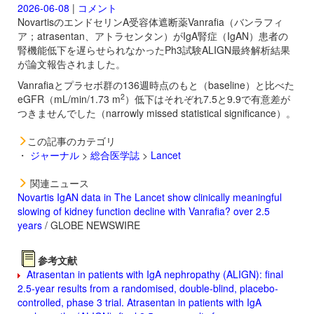
2026-06-08
|
コメント
NovartisのエンドセリンA受容体遮断薬
Vanrafia（バンラフィ
ア；atrasentan、アトラセンタン）がIgA腎症（IgAN）患者の
腎機能低下を遅らせられなかったPh3試験ALIGN最終解析結果
が論文報告されました。
Vanrafiaとプラセボ群の136週時点のもと（baseline）と比べた
2
eGFR（mL/min/1.73 m
）低下はそれぞれ7.5と9.9で有意差が
つきませんでした（narrowly missed statistical significance）。
この記事のカテゴリ
・
ジャーナル
>
総合医学誌
>
Lancet
関連ニュース
Novartis IgAN data in The Lancet show clinically meaningful
slowing of kidney function decline with Vanrafia? over 2.5
years
/ GLOBE NEWSWIRE
参考文献
Atrasentan in patients with IgA nephropathy (ALIGN): final
2.5-year results from a randomised, double-blind, placebo-
controlled, phase 3 trial. Atrasentan in patients with IgA