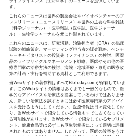
ライフサイエンス（生命科学）のニュースを提供していま
す。
これらのニュースは世界の製薬会社やバイオベンチャーのプ
レスリリース（ニュースリリース）や世界の主要な科学雑誌
（科学ジャーナル）・医学雑誌（医学誌、医学ジャーナ
ル）・生物学ジャーナルを元に作製されています。
これらのニュースは、研究活動、治験担当者（CRA）の臨床
試験の戦略策定、マーケティング担当者の販売戦略、ベンチ
ャーキャピタリストの投資先（ファイナンス）の検討、医薬
品のライフサイクルマネージメント戦略、医師やその他の医
療専門家の治療方法の検討、病院・地域医療・政府の医療政
策の計画・実行を補助する資料として利用できます。
当Webサイトの著作権はすべてBioToday.comが保有していま
す。このWebサイトの情報はあくまでも一般的なもので、医
学的なアドバイスや治療法を提案しているわけではありませ
ん。新しい治療法を試すときには必ず医療専門家のアドバイ
スを受けるようにしてください。医療情報は日々変化してお
り、当Webサイトで紹介している情報もすでに古くなってい
る可能性があります。当Webサイトで紹介しているサプリメ
ント、健康食品等は必ずしも厚生労働省によって適切に評価
されたものではありません。したがって、医師の診察をうけ