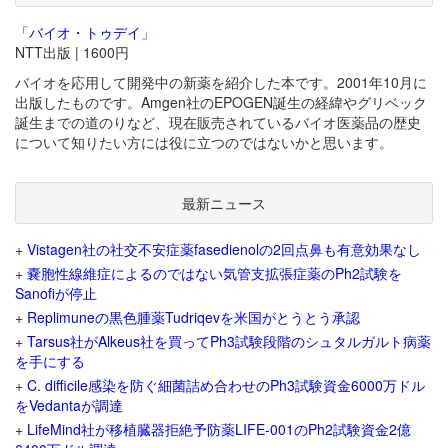
「バイオ・トゥデイ」
NTT出版 | 1600円
バイオを応用して開発中の新薬を紹介した本です。2001年10月に
出版したものです。Amgen社のEPOGEN誕生の経緯やグリベック
誕生までの道のりなど、現在販売されているバイオ医薬品の歴史
について知りたい方には役に立つのではないかと思います。
最新ニュース
+
Vistagen社の社交不安症薬fasedienolの2回点鼻も有意効果なし
+
嚢胞性線維症によるのではない気管支拡張症薬のPh2試験を
Sanofiが停止
+
Replimuneの黒色腫薬Tudriqevを米国がとうとう承認
+
Tarsus社がAlkeus社を買ってPh3試験段階のシュタルガルト病薬
を手にする
+
C. difficile感染を防ぐ細菌詰め合わせのPh3試験資金6000万ドル
をVedantaが調達
+
LifeMind社が移植臓器拒絶予防薬LIFE-001のPh2試験資金2億