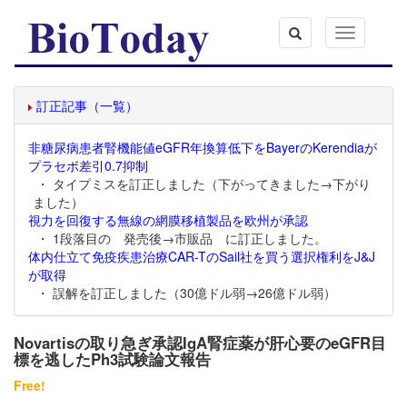
Toggle
navigation
訂正記事（一覧）
非糖尿病患者腎機能値eGFR年換算低下をBayerのKerendiaが
プラセボ差引0.7抑制
・ タイプミスを訂正しました（下がってきました→下がり
ました）
視力を回復する無線の網膜移植製品を欧州が承認
・ 1段落目の 発売後→市販品 に訂正しました。
体内仕立て免疫疾患治療CAR-TのSail社を買う選択権利をJ&J
が取得
・ 誤解を訂正しました（30億ドル弱→26億ドル弱）
Novartisの取り急ぎ承認IgA腎症薬が肝心要のeGFR目
標を逃したPh3試験論文報告
Free!