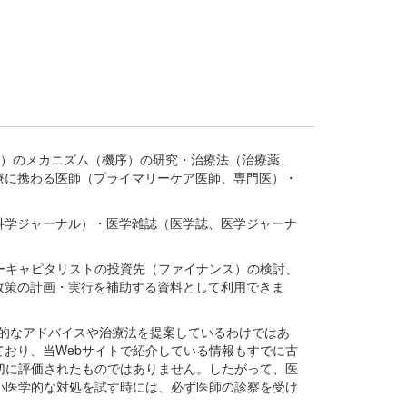
疾患、疾病）のメカニズム（機序）の研究・治療法（治療薬、
療に携わる医師（プライマリーケア医師、専門医）・
。
科学ジャーナル）・医学雑誌（医学誌、医学ジャーナ
ーキャピタリストの投資先（ファイナンス）の検討、
政策の計画・実行を補助する資料として利用できま
医学的なアドバイスや治療法を提案しているわけではあ
おり、当Webサイトで紹介している情報もすでに古
切に評価されたものではありません。したがって、医
い医学的な対処を試す時には、必ず医師の診察を受け