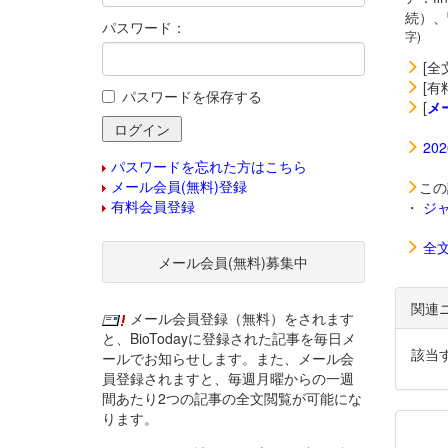
続）、
パスワード：
字)
[全
[有
パスワードを保存する
[
メ
20
パスワードを忘れた方はこちら
メール会員(無料)登録
この
有料会員登録
・
ジ
全
メール会員(無料)募集中
関連
メール会員登録（無料）をされます
と、BioTodayに登録された記事を毎日メ
該当
ールでお知らせします。また、メール会
員登録されますと、毎週月曜からの一週
間あたり2つの記事の全文閲覧が可能にな
ります。