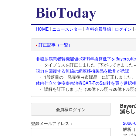
|
|
|
|
HOME
ニュースレター
有料会員登録
ログイン
訂正記事（一覧）
非糖尿病患者腎機能値eGFR年換算低下をBayerのKer
・ タイプミスを訂正しました（下がってきました
視力を回復する無線の網膜移植製品を欧州が承認
・ 1段落目の 発売後→市販品 に訂正しました。
体内仕立て免疫疾患治療CAR-TのSail社を買う選択権
・ 誤解を訂正しました（30億ドル弱→26億ドル弱
Bay
会員様ログイン
減らし
2026-
登録メールアドレス：
解析（
ア：f