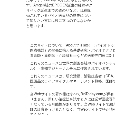
す。Amgen社のEPOGEN誕生の経緯やグ
リベック誕生までの道のりなど、現在販
売されているバイオ医薬品の歴史につい
て知りたい方には役に立つのではないか
と思います。
このサイトについて（About this site）：
医療機器）の開発に携わる基礎研究・バイオテクノ
看護師・薬剤師・介護福祉士などの医療専門家に対
これらのニュースは世界の製薬会社やバイオベンチ
ル）・生物学ジャーナルを元に作製されています。
これらのニュースは、研究活動、治験担当者（CR
医薬品のライフサイクルマネージメント戦略、医師
す。
当Webサイトの著作権はすべてBioToday.c
りません。新しい治療法を試すときには必ず医療専
くなっている可能性があります。当Webサイトで
師の診察をうけることなく、当Webサイトで得た
てください。