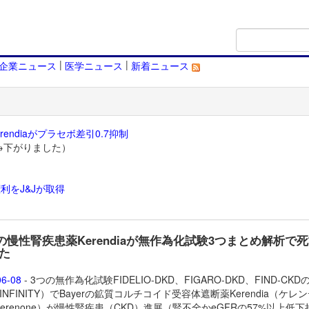
|
|
企業ニュース
医学ニュース
新着ニュース
endiaがプラセボ差引0.7抑制
→下がりました）
利をJ&Jが取得
）
erの慢性腎疾患薬Kerendiaが無作為化試験3つまとめ解析で
た
06-08
- 3つの無作為化試験FIDELIO-DKD、FIGARO-DKD、FIND-CK
INFINITY）でBayerの鉱質コルチコイド受容体遮断薬
Kerendia（ケレ
inerenone）が慢性腎疾患（CKD）進展（腎不全かeGFRの57%以上低下