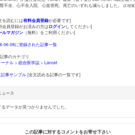
腎不全、心不全入院、心血管死、死亡のいずれも減らしました。
(2 段落
文を読むには
有料会員登録
が必要です]
料会員登録がお済みの方は
ログイン
してください]
ールマガジン
（無料）をご利用ください]
26-06-08に登録された記事一覧
記事のカテゴリ
ャーナル
>
総合医学誌
>
Lancet
文記事サンプル
[全文読める記事の一覧です]
ニュース
するデータが見つかりませんでした。
この記事に対するコメントをお寄せ下さい