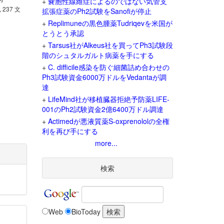
+
嚢胞性線維症によるのではない気管支
, 237 文
拡張症薬のPh2試験をSanofiが停止
+
Replimuneの黒色腫薬Tudriqevを米国が
とうとう承認
+
Tarsus社がAlkeus社を買ってPh3試験段
階のシュタルガルト病薬を手にする
+
C. difficile感染を防ぐ細菌詰め合わせの
Ph3試験資金6000万ドルをVedantaが調
達
+
LifeMind社が移植臓器拒絶予防薬LIFE-
001のPh2試験資金2億6400万ドル調達
+
Actimedが悪液質薬S-oxprenololの全権
利を再び手にする
more...
検索
Web
BioToday