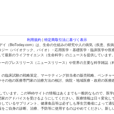
利用規約
|
特定商取引法に基づく表示
バイオトゥデイ（BioToday.com）は、生命の仕組みの研究や人の病気（
ロジー（バイオテック、バイオ）・応用医学・基礎医学・臨床医学や医
して最新のライフサイエンス（生命科学）のニュースを提供しています
ャーのプレスリリース（ニュースリリース）や世界の主要な科学雑誌（
A）の臨床試験の戦略策定、マーケティング担当者の販売戦略、ベンチャ
やその他の医療専門家の治療方法の検討、病院・地域医療・政府の医療
omが保有しています。このWebサイトの情報はあくまでも一般的なもので、
門家のアドバイスを受けるようにしてください。医療情報は日々変化して
紹介しているサプリメント、健康食品等は必ずしも厚生労働省によって適
情報をご自身の診断、治療、予防等に使用するのはやめてください。新し