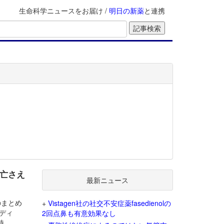
生命科学ニュースをお届け /
明日の新薬
と連携
死亡さえ
最新ニュース
Dのまとめ
+
Vistagen社の社交不安症薬fasedienolの
ンディ
2回点鼻も有意効果なし
持