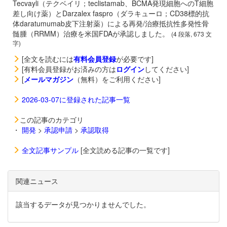
Tecvayli（テクベイリ；teclistamab、BCMA発現細胞へのT細胞
差し向け薬）と
Darzalex faspro（ダラキューロ；CD38標的抗
体daratumumab皮下注射薬）による再発/治療抵抗性多発性骨
髄腫（RRMM）治療を米国FDAが承認しました。
(4 段落, 673 文
字)
[全文を読むには
有料会員登録
が必要です]
[有料会員登録がお済みの方は
ログイン
してください]
[
メールマガジン
（無料）をご利用ください]
2026-03-07に登録された記事一覧
この記事のカテゴリ
・
開発
>
承認申請
>
承認取得
全文記事サンプル
[全文読める記事の一覧です]
関連ニュース
該当するデータが見つかりませんでした。