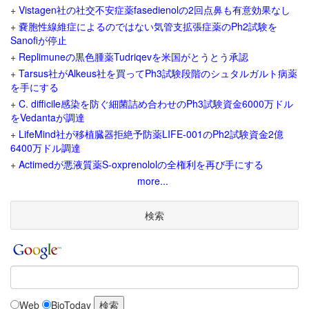
+
Vistagen社の社交不安症薬fasedienolの2回点鼻も有意効果なし
+
嚢胞性線維症によるのではない気管支拡張症薬のPh2試験を
Sanofiが停止
+
Replimuneの黒色腫薬Tudriqevを米国がとうとう承認
+
Tarsus社がAlkeus社を買ってPh3試験段階のシュタルガルト病薬
を手にする
+
C. difficile感染を防ぐ細菌詰め合わせのPh3試験資金6000万ドル
をVedantaが調達
+
LifeMind社が移植臓器拒絶予防薬LIFE-001のPh2試験資金2億
6400万ドル調達
+
Actimedが悪液質薬S-oxprenololの全権利を再び手にする
more...
検索
Web
BioToday