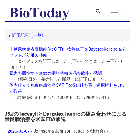
Toggle
navigation
訂正記事（一覧）
非糖尿病患者腎機能値eGFR年換算低下をBayerのKerendiaが
プラセボ差引0.7抑制
・ タイプミスを訂正しました（下がってきました→下がり
ました）
視力を回復する無線の網膜移植製品を欧州が承認
・ 1段落目の 発売後→市販品 に訂正しました。
体内仕立て免疫疾患治療CAR-TのSail社を買う選択権利をJ&J
が取得
・ 誤解を訂正しました（30億ドル弱→26億ドル弱）
J&JのTecvayliとDarzalex fasproの組み合わせによる
骨髄腫治療を米国FDA承認
2026-03-07
- Johnson & Johnson（J&J）の連れ合い