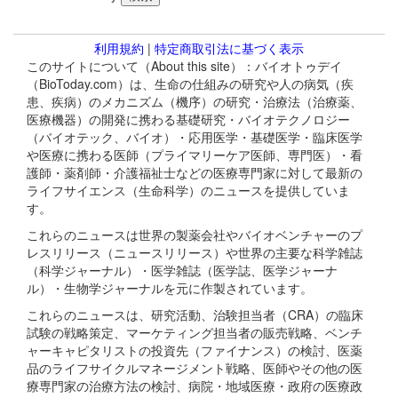
利用規約
|
特定商取引法に基づく表示
このサイトについて（About this site）：バイオトゥデイ
（BioToday.com）は、生命の仕組みの研究や人の病気（疾
患、疾病）のメカニズム（機序）の研究・治療法（治療薬、
医療機器）の開発に携わる基礎研究・バイオテクノロジー
（バイオテック、バイオ）・応用医学・基礎医学・臨床医学
や医療に携わる医師（プライマリーケア医師、専門医）・看
護師・薬剤師・介護福祉士などの医療専門家に対して最新の
ライフサイエンス（生命科学）のニュースを提供していま
す。
これらのニュースは世界の製薬会社やバイオベンチャーのプ
レスリリース（ニュースリリース）や世界の主要な科学雑誌
（科学ジャーナル）・医学雑誌（医学誌、医学ジャーナ
ル）・生物学ジャーナルを元に作製されています。
これらのニュースは、研究活動、治験担当者（CRA）の臨床
試験の戦略策定、マーケティング担当者の販売戦略、ベンチ
ャーキャピタリストの投資先（ファイナンス）の検討、医薬
品のライフサイクルマネージメント戦略、医師やその他の医
療専門家の治療方法の検討、病院・地域医療・政府の医療政