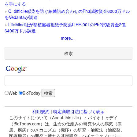
を手にする
+
C. difficile感染を防ぐ細菌詰め合わせのPh3試験資金6000万ドル
をVedantaが調達
+
LifeMind社が移植臓器拒絶予防薬LIFE-001のPh2試験資金2億
6400万ドル調達
more...
検索
Web
BioToday
利用規約
|
特定商取引法に基づく表示
このサイトについて（About this site）：バイオトゥデイ
（BioToday.com）は、生命の仕組みの研究や人の病気（疾
患、疾病）のメカニズム（機序）の研究・治療法（治療薬、
医療機器）の開発に携わる基礎研究・バイオテクノロジー