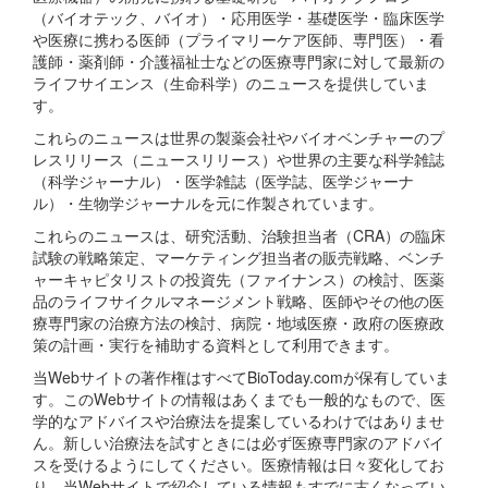
（バイオテック、バイオ）・応用医学・基礎医学・臨床医学
や医療に携わる医師（プライマリーケア医師、専門医）・看
護師・薬剤師・介護福祉士などの医療専門家に対して最新の
ライフサイエンス（生命科学）のニュースを提供していま
す。
これらのニュースは世界の製薬会社やバイオベンチャーのプ
レスリリース（ニュースリリース）や世界の主要な科学雑誌
（科学ジャーナル）・医学雑誌（医学誌、医学ジャーナ
ル）・生物学ジャーナルを元に作製されています。
これらのニュースは、研究活動、治験担当者（CRA）の臨床
試験の戦略策定、マーケティング担当者の販売戦略、ベンチ
ャーキャピタリストの投資先（ファイナンス）の検討、医薬
品のライフサイクルマネージメント戦略、医師やその他の医
療専門家の治療方法の検討、病院・地域医療・政府の医療政
策の計画・実行を補助する資料として利用できます。
当Webサイトの著作権はすべてBioToday.comが保有していま
す。このWebサイトの情報はあくまでも一般的なもので、医
学的なアドバイスや治療法を提案しているわけではありませ
ん。新しい治療法を試すときには必ず医療専門家のアドバイ
スを受けるようにしてください。医療情報は日々変化してお
り、当Webサイトで紹介している情報もすでに古くなってい