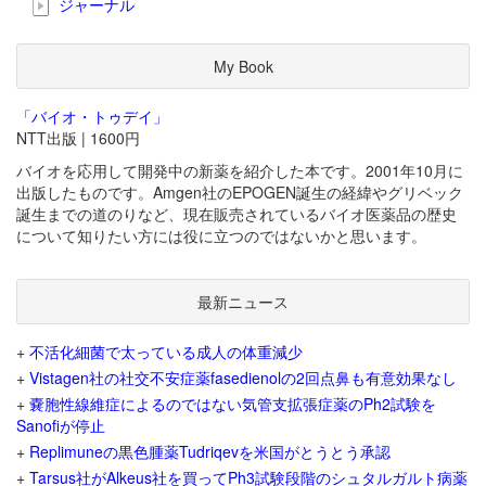
ジャーナル
My Book
「バイオ・トゥデイ」
NTT出版 | 1600円
バイオを応用して開発中の新薬を紹介した本です。2001年10月に
出版したものです。Amgen社のEPOGEN誕生の経緯やグリベック
誕生までの道のりなど、現在販売されているバイオ医薬品の歴史
について知りたい方には役に立つのではないかと思います。
最新ニュース
+
不活化細菌で太っている成人の体重減少
+
Vistagen社の社交不安症薬fasedienolの2回点鼻も有意効果なし
+
嚢胞性線維症によるのではない気管支拡張症薬のPh2試験を
Sanofiが停止
+
Replimuneの黒色腫薬Tudriqevを米国がとうとう承認
+
Tarsus社がAlkeus社を買ってPh3試験段階のシュタルガルト病薬