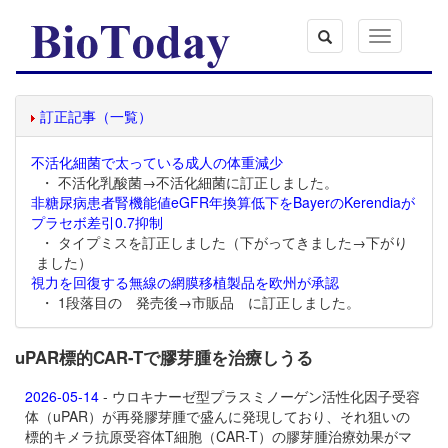
Toggle
navigation
訂正記事（一覧）
不活化細菌で太っている成人の体重減少
・ 不活化乳酸菌→不活化細菌に訂正しました。
非糖尿病患者腎機能値eGFR年換算低下をBayerのKerendiaが
プラセボ差引0.7抑制
・ タイプミスを訂正しました（下がってきました→下がり
ました）
視力を回復する無線の網膜移植製品を欧州が承認
・ 1段落目の 発売後→市販品 に訂正しました。
uPAR標的CAR-Tで膠芽腫を治療しうる
2026-05-14
- ウロキナーゼ型プラスミノーゲン活性化因子受容
体（uPAR）が再発膠芽腫で盛んに発現しており、それ狙いの
標的キメラ抗原受容体T細胞（CAR-T）の膠芽腫治療効果がマ