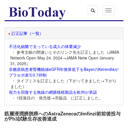
Toggle
navigation
訂正記事（一覧）
不活化細菌で太っている成人の体重減少
・ 参考文献の間違いとそのリンク先を訂正しました（JAMA
Network Open May 24, 2024→JAMA Netw Open January
31, 2025）
非糖尿病患者腎機能値eGFR年換算低下をBayerのKerendiaが
プラセボ差引0.7抑制
・ タイプミスを訂正しました（下がってきました→下がり
ました）
視力を回復する無線の網膜移植製品を欧州が承認
・ 1段落目の 発売後→市販品 に訂正しました。
筋層浸潤膀胱癌へのAstraZenecaのImfinzi術前後投与
がPh3試験生存改善達成