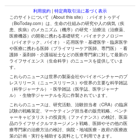
利用規約
|
特定商取引法に基づく表示
このサイトについて（About this site）：バイオトゥデイ
（BioToday.com）は、生命の仕組みの研究や人の病気（疾
患、疾病）のメカニズム（機序）の研究・治療法（治療薬、
医療機器）の開発に携わる基礎研究・バイオテクノロジー
（バイオテック、バイオ）・応用医学・基礎医学・臨床医学
や医療に携わる医師（プライマリーケア医師、専門医）・看
護師・薬剤師・介護福祉士などの医療専門家に対して最新の
ライフサイエンス（生命科学）のニュースを提供していま
す。
これらのニュースは世界の製薬会社やバイオベンチャーのプ
レスリリース（ニュースリリース）や世界の主要な科学雑誌
（科学ジャーナル）・医学雑誌（医学誌、医学ジャーナ
ル）・生物学ジャーナルを元に作製されています。
これらのニュースは、研究活動、治験担当者（CRA）の臨床
試験の戦略策定、マーケティング担当者の販売戦略、ベンチ
ャーキャピタリストの投資先（ファイナンス）の検討、医薬
品のライフサイクルマネージメント戦略、医師やその他の医
療専門家の治療方法の検討、病院・地域医療・政府の医療政
策の計画・実行を補助する資料として利用できます。