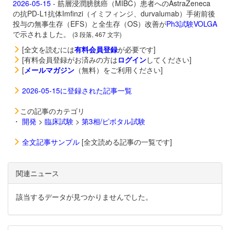
2026-05-15
- 筋層浸潤膀胱癌（MIBC）患者へのAstraZeneca
の抗PD-L1抗体
Imfinzi（イミフィンジ、durvalumab）手術前後
投与の無事生存（EFS）と全生存（OS）改善が
Ph3試験VOLGA
で示されました。
(3 段落, 467 文字)
[全文を読むには
有料会員登録
が必要です]
[有料会員登録がお済みの方は
ログイン
してください]
[
メールマガジン
（無料）をご利用ください]
2026-05-15に登録された記事一覧
この記事のカテゴリ
・
開発
>
臨床試験
>
第3相/ピボタル試験
全文記事サンプル
[全文読める記事の一覧です]
関連ニュース
該当するデータが見つかりませんでした。