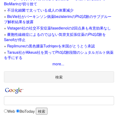
BioMarinが切り捨て
+
不活化細菌で太っている成人の体重減少
+
BioVie社がパーキンソン病薬bezisterimのPh2試験のサブグルー
プ解析結果を披露
+
Vistagen社の社交不安症薬fasedienolの2回点鼻も有意効果なし
+
嚢胞性線維症によるのではない気管支拡張症薬のPh2試験を
Sanofiが停止
+
Replimuneの黒色腫薬Tudriqevを米国がとうとう承認
+
Tarsus社がAlkeus社を買ってPh3試験段階のシュタルガルト病薬
を手にする
more...
検索
Web
BioToday