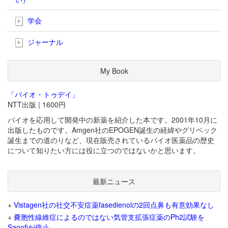
学会
ジャーナル
My Book
「バイオ・トゥデイ」
NTT出版 | 1600円
バイオを応用して開発中の新薬を紹介した本です。2001年10月に
出版したものです。Amgen社のEPOGEN誕生の経緯やグリベック
誕生までの道のりなど、現在販売されているバイオ医薬品の歴史
について知りたい方には役に立つのではないかと思います。
最新ニュース
+
Vistagen社の社交不安症薬fasedienolの2回点鼻も有意効果なし
+
嚢胞性線維症によるのではない気管支拡張症薬のPh2試験を
Sanofiが停止