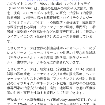
このサイトについて（About this site）：バイオトゥデイ
（BioToday.com）は、生命の仕組みの研究や人の病気（疾
患、疾病）のメカニズム（機序）の研究・治療法（治療薬、
医療機器）の開発に携わる基礎研究・バイオテクノロジー
（バイオテック、バイオ）・応用医学・基礎医学・臨床医学
や医療に携わる医師（プライマリーケア医師、専門医）・看
護師・薬剤師・介護福祉士などの医療専門家に対して最新の
ライフサイエンス（生命科学）のニュースを提供していま
す。
これらのニュースは世界の製薬会社やバイオベンチャーのプ
レスリリース（ニュースリリース）や世界の主要な科学雑誌
（科学ジャーナル）・医学雑誌（医学誌、医学ジャーナ
ル）・生物学ジャーナルを元に作製されています。
これらのニュースは、研究活動、治験担当者（CRA）の臨床
試験の戦略策定、マーケティング担当者の販売戦略、ベンチ
ャーキャピタリストの投資先（ファイナンス）の検討、医薬
品のライフサイクルマネージメント戦略、医師やその他の医
療専門家の治療方法の検討、病院・地域医療・政府の医療政
策の計画・実行を補助する資料として利用できます。
当Webサイトの著作権はすべてBioToday.comが保有していま
す。このWebサイトの情報はあくまでも一般的なもので、医