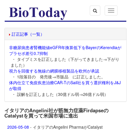
Toggle
navigation
訂正記事（一覧）
非糖尿病患者腎機能値eGFR年換算低下をBayerのKerendiaが
プラセボ差引0.7抑制
・ タイプミスを訂正しました（下がってきました→下がり
ました）
視力を回復する無線の網膜移植製品を欧州が承認
・ 1段落目の 発売後→市販品 に訂正しました。
体内仕立て免疫疾患治療CAR-TのSail社を買う選択権利をJ&J
が取得
・ 誤解を訂正しました（30億ドル弱→26億ドル弱）
イタリアのAngelini社が筋無力症薬Firdapseの
Catalystを買って米国市場に進出
2026-05-08
- イタリアのAngelini PharmaがCatalyst