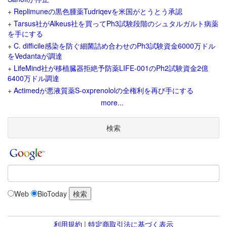
+
Replimuneの黒色腫薬Tudriqevを米国がとうとう承認
+
Tarsus社がAlkeus社を買ってPh3試験段階のシュタルガルト病薬
を手にする
+
C. difficile感染を防ぐ細菌詰め合わせのPh3試験資金6000万ドル
をVedantaが調達
+
LifeMind社が移植臓器拒絶予防薬LIFE-001のPh2試験資金2億
6400万ドル調達
+
Actimedが悪液質薬S-oxprenololの全権利を再び手にする
more...
検索
Web
BioToday
利用規約
|
特定商取引法に基づく表示