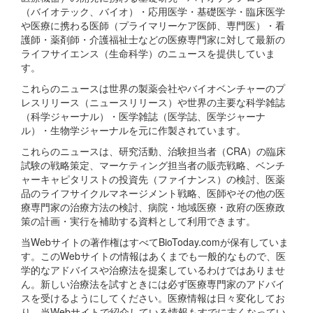
（バイオテック、バイオ）・応用医学・基礎医学・臨床医学
や医療に携わる医師（プライマリーケア医師、専門医）・看
護師・薬剤師・介護福祉士などの医療専門家に対して最新の
ライフサイエンス（生命科学）のニュースを提供していま
す。
これらのニュースは世界の製薬会社やバイオベンチャーのプ
レスリリース（ニュースリリース）や世界の主要な科学雑誌
（科学ジャーナル）・医学雑誌（医学誌、医学ジャーナ
ル）・生物学ジャーナルを元に作製されています。
これらのニュースは、研究活動、治験担当者（CRA）の臨床
試験の戦略策定、マーケティング担当者の販売戦略、ベンチ
ャーキャピタリストの投資先（ファイナンス）の検討、医薬
品のライフサイクルマネージメント戦略、医師やその他の医
療専門家の治療方法の検討、病院・地域医療・政府の医療政
策の計画・実行を補助する資料として利用できます。
当Webサイトの著作権はすべてBioToday.comが保有していま
す。このWebサイトの情報はあくまでも一般的なもので、医
学的なアドバイスや治療法を提案しているわけではありませ
ん。新しい治療法を試すときには必ず医療専門家のアドバイ
スを受けるようにしてください。医療情報は日々変化してお
り、当Webサイトで紹介している情報もすでに古くなってい