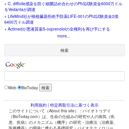
+
C. difficile感染を防ぐ細菌詰め合わせのPh3試験資金6000万ドル
をVedantaが調達
+
LifeMind社が移植臓器拒絶予防薬LIFE-001のPh2試験資金2億
6400万ドル調達
+
Actimedが悪液質薬S-oxprenololの全権利を再び手にする
more...
検索
Web
BioToday
利用規約
|
特定商取引法に基づく表示
このサイトについて（About this site）：バイオトゥデイ
（BioToday.com）は、生命の仕組みの研究や人の病気（疾
患、疾病）のメカニズム（機序）の研究・治療法（治療薬、
医療機器）の開発に携わる基礎研究・バイオテクノロジー