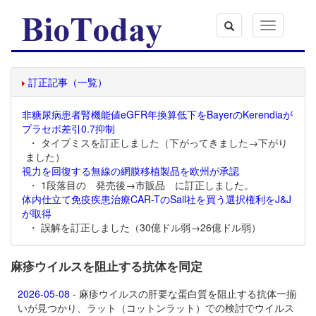
Toggle
navigation
訂正記事（一覧）
非糖尿病患者腎機能値eGFR年換算低下をBayerのKerendiaが
プラセボ差引0.7抑制
・ タイプミスを訂正しました（下がってきました→下がり
ました）
視力を回復する無線の網膜移植製品を欧州が承認
・ 1段落目の 発売後→市販品 に訂正しました。
体内仕立て免疫疾患治療CAR-TのSail社を買う選択権利をJ&J
が取得
・ 誤解を訂正しました（30億ドル弱→26億ドル弱）
麻疹ウイルスを阻止する抗体を同定
2026-05-08
- 麻疹ウイルスの肝要な蛋白質を阻止する抗体一揃
いが見つかり、ラット（コットンラット）での検討でウイルス