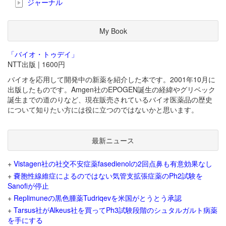
ジャーナル
My Book
「バイオ・トゥデイ」
NTT出版 | 1600円
バイオを応用して開発中の新薬を紹介した本です。2001年10月に
出版したものです。Amgen社のEPOGEN誕生の経緯やグリベック
誕生までの道のりなど、現在販売されているバイオ医薬品の歴史
について知りたい方には役に立つのではないかと思います。
最新ニュース
+
Vistagen社の社交不安症薬fasedienolの2回点鼻も有意効果なし
+
嚢胞性線維症によるのではない気管支拡張症薬のPh2試験を
Sanofiが停止
+
Replimuneの黒色腫薬Tudriqevを米国がとうとう承認
+
Tarsus社がAlkeus社を買ってPh3試験段階のシュタルガルト病薬
を手にする