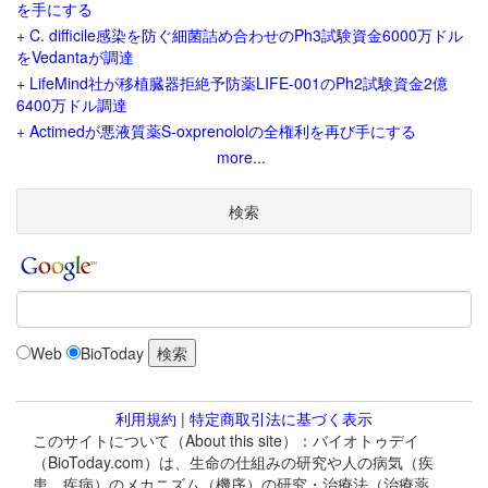
を手にする
+
C. difficile感染を防ぐ細菌詰め合わせのPh3試験資金6000万ドル
をVedantaが調達
+
LifeMind社が移植臓器拒絶予防薬LIFE-001のPh2試験資金2億
6400万ドル調達
+
Actimedが悪液質薬S-oxprenololの全権利を再び手にする
more...
検索
Web
BioToday
利用規約
|
特定商取引法に基づく表示
このサイトについて（About this site）：バイオトゥデイ
（BioToday.com）は、生命の仕組みの研究や人の病気（疾
患、疾病）のメカニズム（機序）の研究・治療法（治療薬、