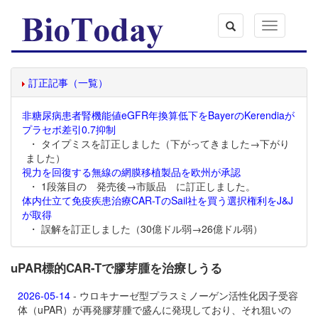
Toggle
navigation
訂正記事（一覧）
非糖尿病患者腎機能値eGFR年換算低下をBayerのKerendiaが
プラセボ差引0.7抑制
・ タイプミスを訂正しました（下がってきました→下がり
ました）
視力を回復する無線の網膜移植製品を欧州が承認
・ 1段落目の 発売後→市販品 に訂正しました。
体内仕立て免疫疾患治療CAR-TのSail社を買う選択権利をJ&J
が取得
・ 誤解を訂正しました（30億ドル弱→26億ドル弱）
uPAR標的CAR-Tで膠芽腫を治療しうる
2026-05-14
- ウロキナーゼ型プラスミノーゲン活性化因子受容
体（uPAR）が再発膠芽腫で盛んに発現しており、それ狙いの