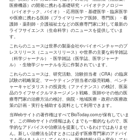
医療機器）の開発に携わる基礎研究・バイオテクノロジー
（バイオテック、バイオ）・応用医学・基礎医学・臨床医学
や医療に携わる医師（プライマリーケア医師、専門医）・看
護師・薬剤師・介護福祉士などの医療専門家に対して最新の
ライフサイエンス（生命科学）のニュースを提供していま
す。
これらのニュースは世界の製薬会社やバイオベンチャーのプ
レスリリース（ニュースリリース）や世界の主要な科学雑誌
（科学ジャーナル）・医学雑誌（医学誌、医学ジャーナ
ル）・生物学ジャーナルを元に作製されています。
これらのニュースは、研究活動、治験担当者（CRA）の臨床
試験の戦略策定、マーケティング担当者の販売戦略、ベンチ
ャーキャピタリストの投資先（ファイナンス）の検討、医薬
品のライフサイクルマネージメント戦略、医師やその他の医
療専門家の治療方法の検討、病院・地域医療・政府の医療政
策の計画・実行を補助する資料として利用できます。
当Webサイトの著作権はすべてBioToday.comが保有していま
す。このWebサイトの情報はあくまでも一般的なもので、医
学的なアドバイスや治療法を提案しているわけではありませ
ん。新しい治療法を試すときには必ず医療専門家のアドバイ
スを受けるようにしてください。医療情報は日々変化してお