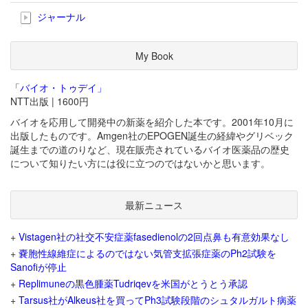
ジャーナル
My Book
「バイオ・トゥデイ」
NTT出版 | 1600円
バイオを応用して開発中の新薬を紹介した本です。2001年10月に
出版したものです。Amgen社のEPOGEN誕生の経緯やグリベック
誕生までの道のりなど、現在販売されているバイオ医薬品の歴史
について知りたい方には役に立つのではないかと思います。
最新ニュース
+
Vistagen社の社交不安症薬fasedienolの2回点鼻も有意効果なし
+
嚢胞性線維症によるのではない気管支拡張症薬のPh2試験を
Sanofiが停止
+
Replimuneの黒色腫薬Tudriqevを米国がとうとう承認
+
Tarsus社がAlkeus社を買ってPh3試験段階のシュタルガルト病薬