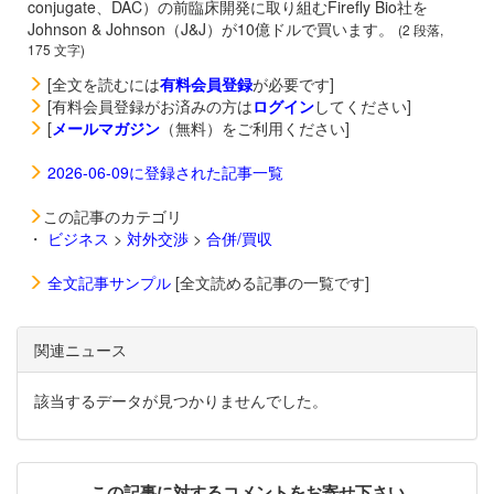
conjugate、DAC）の前臨床開発に取り組むFirefly Bio社を
Johnson & Johnson（J&J）が10億ドルで買います。
(2 段落,
175 文字)
[全文を読むには
有料会員登録
が必要です]
[有料会員登録がお済みの方は
ログイン
してください]
[
メールマガジン
（無料）をご利用ください]
2026-06-09に登録された記事一覧
この記事のカテゴリ
・
ビジネス
>
対外交渉
>
合併/買収
全文記事サンプル
[全文読める記事の一覧です]
関連ニュース
該当するデータが見つかりませんでした。
この記事に対するコメントをお寄せ下さい