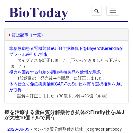
Toggle
navigation
訂正記事（一覧）
非糖尿病患者腎機能値eGFR年換算低下をBayerのKerendiaが
プラセボ差引0.7抑制
・ タイプミスを訂正しました（下がってきました→下がり
ました）
視力を回復する無線の網膜移植製品を欧州が承認
・ 1段落目の 発売後→市販品 に訂正しました。
体内仕立て免疫疾患治療CAR-TのSail社を買う選択権利をJ&J
が取得
・ 誤解を訂正しました（30億ドル弱→26億ドル弱）
癌を治療する蛋白質分解薬付き抗体のFirefly社をJ&J
が大枚10億ドルで買う
2026-06-09
- タンパク質分解剤付き抗体（degrader antibody