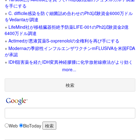
を手にする
+
C. difficile感染を防ぐ細菌詰め合わせのPh3試験資金6000万ドル
をVedantaが調達
+
LifeMind社が移植臓器拒絶予防薬LIFE-001のPh2試験資金2億
6400万ドル調達
+
Actimedが悪液質薬S-oxprenololの全権利を再び手にする
+
Modernaの季節性インフルエンザワクチンmFLUSIVAを米国FDA
が承認
+
IDH阻害薬を経たIDH変異神経膠腫に化学放射線療法がより効く
more...
検索
Web
BioToday