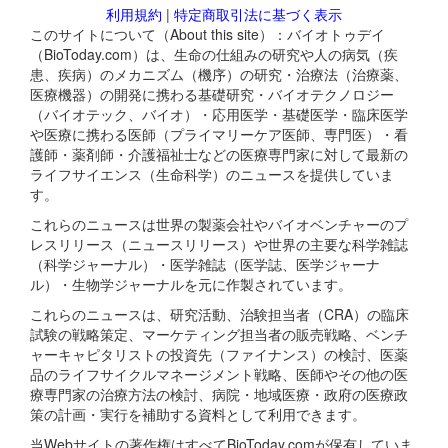
利用規約
|
特定商取引法に基づく表示
このサイトについて（About this site）：バイオトゥデイ
（BioToday.com）は、生命の仕組みの研究や人の病気（疾
患、疾病）のメカニズム（機序）の研究・治療法（治療薬、
医療機器）の開発に携わる基礎研究・バイオテクノロジー
（バイオテック、バイオ）・応用医学・基礎医学・臨床医学
や医療に携わる医師（プライマリーケア医師、専門医）・看
護師・薬剤師・介護福祉士などの医療専門家に対して最新の
ライフサイエンス（生命科学）のニュースを提供していま
す。
これらのニュースは世界の製薬会社やバイオベンチャーのプ
レスリリース（ニュースリリース）や世界の主要な科学雑誌
（科学ジャーナル）・医学雑誌（医学誌、医学ジャーナ
ル）・生物学ジャーナルを元に作製されています。
これらのニュースは、研究活動、治験担当者（CRA）の臨床
試験の戦略策定、マーケティング担当者の販売戦略、ベンチ
ャーキャピタリストの投資先（ファイナンス）の検討、医薬
品のライフサイクルマネージメント戦略、医師やその他の医
療専門家の治療方法の検討、病院・地域医療・政府の医療政
策の計画・実行を補助する資料として利用できます。
当Webサイトの著作権はすべてBioToday.comが保有していま