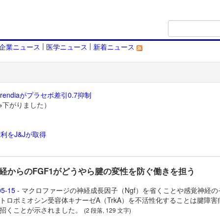
|
|
企業ニュース
医学ニュース
新着ニュース
endiaがプラセボ差引0.7抑制
→下がりました）
利をJ&Jが取得
）
経からのFGF1がどうやら腱の変性を防ぐ働きを担う
05-15
- マクロファージの神経成長因子（Ngf）を省くことや感覚神経の
トロポミオシン受容体キナーゼA（TrkA）を不活性化することは腱障害
招くことが示されました。
(2 段落, 129 文字)