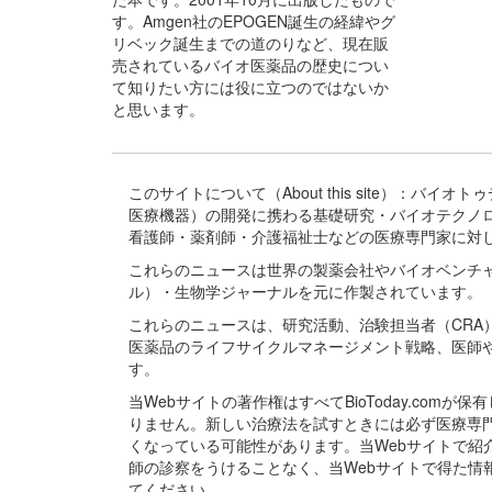
す。Amgen社のEPOGEN誕生の経緯やグ
リベック誕生までの道のりなど、現在販
売されているバイオ医薬品の歴史につい
て知りたい方には役に立つのではないか
と思います。
このサイトについて（About this site）：
医療機器）の開発に携わる基礎研究・バイオテクノ
看護師・薬剤師・介護福祉士などの医療専門家に対
これらのニュースは世界の製薬会社やバイオベンチ
ル）・生物学ジャーナルを元に作製されています。
これらのニュースは、研究活動、治験担当者（CR
医薬品のライフサイクルマネージメント戦略、医師
す。
当Webサイトの著作権はすべてBioToday.c
りません。新しい治療法を試すときには必ず医療専
くなっている可能性があります。当Webサイトで
師の診察をうけることなく、当Webサイトで得た
てください。