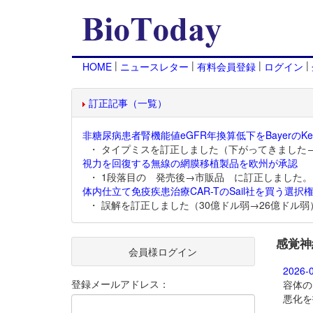
|
|
|
|
HOME
ニュースレター
有料会員登録
ログイン
訂正記事（一覧）
非糖尿病患者腎機能値eGFR年換算低下をBayerのKer
・ タイプミスを訂正しました（下がってきました
視力を回復する無線の網膜移植製品を欧州が承認
・ 1段落目の 発売後→市販品 に訂正しました。
体内仕立て免疫疾患治療CAR-TのSail社を買う選択権
・ 誤解を訂正しました（30億ドル弱→26億ドル弱
感覚神
会員様ログイン
2026-
登録メールアドレス：
容体の
悪化を