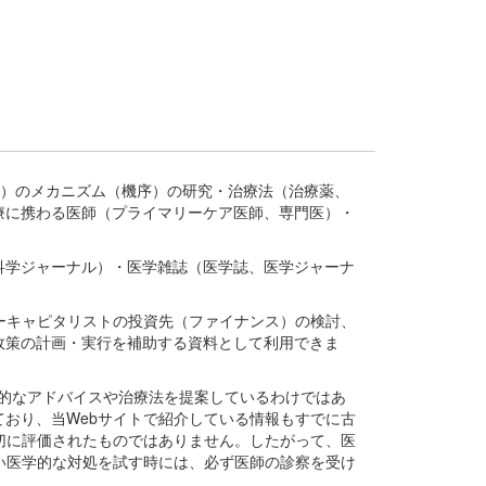
疾患、疾病）のメカニズム（機序）の研究・治療法（治療薬、
療に携わる医師（プライマリーケア医師、専門医）・
。
科学ジャーナル）・医学雑誌（医学誌、医学ジャーナ
ーキャピタリストの投資先（ファイナンス）の検討、
政策の計画・実行を補助する資料として利用できま
医学的なアドバイスや治療法を提案しているわけではあ
おり、当Webサイトで紹介している情報もすでに古
切に評価されたものではありません。したがって、医
い医学的な対処を試す時には、必ず医師の診察を受け