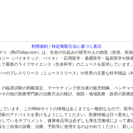
利用規約
|
特定商取引法に基づく表示
バイオトゥデイ（BioToday.com）は、生命の仕組みの研究や人の病気（
ロジー（バイオテック、バイオ）・応用医学・基礎医学・臨床医学や医
して最新のライフサイエンス（生命科学）のニュースを提供しています
ャーのプレスリリース（ニュースリリース）や世界の主要な科学雑誌（
A）の臨床試験の戦略策定、マーケティング担当者の販売戦略、ベンチャ
やその他の医療専門家の治療方法の検討、病院・地域医療・政府の医療
omが保有しています。このWebサイトの情報はあくまでも一般的なもので、
門家のアドバイスを受けるようにしてください。医療情報は日々変化して
紹介しているサプリメント、健康食品等は必ずしも厚生労働省によって適
情報をご自身の診断、治療、予防等に使用するのはやめてください。新し