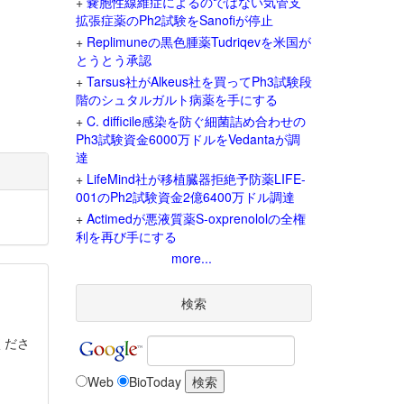
+
嚢胞性線維症によるのではない気管支
拡張症薬のPh2試験をSanofiが停止
+
Replimuneの黒色腫薬Tudriqevを米国が
とうとう承認
+
Tarsus社がAlkeus社を買ってPh3試験段
階のシュタルガルト病薬を手にする
+
C. difficile感染を防ぐ細菌詰め合わせの
Ph3試験資金6000万ドルをVedantaが調
達
+
LifeMind社が移植臓器拒絶予防薬LIFE-
001のPh2試験資金2億6400万ドル調達
+
Actimedが悪液質薬S-oxprenololの全権
利を再び手にする
more...
検索
くださ
Web
BioToday