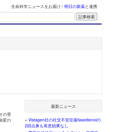
生命科学ニュースをお届け /
明日の新薬
と連携
最新ニュース
その受
+
Vistagen社の社交不安症薬fasedienolの
病変の
2回点鼻も有意効果なし