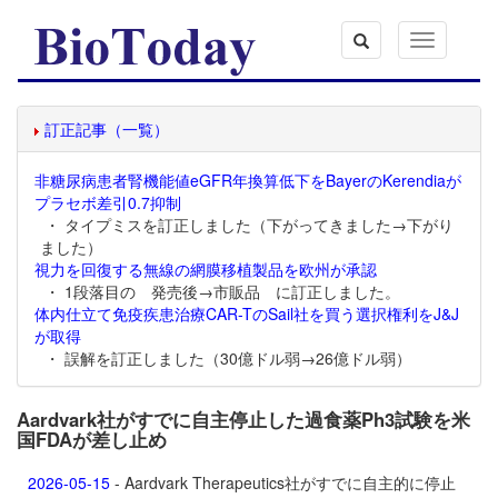
Toggle
navigation
訂正記事（一覧）
非糖尿病患者腎機能値eGFR年換算低下をBayerのKerendiaが
プラセボ差引0.7抑制
・ タイプミスを訂正しました（下がってきました→下がり
ました）
視力を回復する無線の網膜移植製品を欧州が承認
・ 1段落目の 発売後→市販品 に訂正しました。
体内仕立て免疫疾患治療CAR-TのSail社を買う選択権利をJ&J
が取得
・ 誤解を訂正しました（30億ドル弱→26億ドル弱）
Aardvark社がすでに自主停止した過食薬Ph3試験を米
国FDAが差し止め
2026-05-15
- Aardvark Therapeutics社がすでに自主的に停止