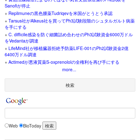
Sanofiが停止
+
Replimuneの黒色腫薬Tudriqevを米国がとうとう承認
+
Tarsus社がAlkeus社を買ってPh3試験段階のシュタルガルト病薬
を手にする
+
C. difficile感染を防ぐ細菌詰め合わせのPh3試験資金6000万ドル
をVedantaが調達
+
LifeMind社が移植臓器拒絶予防薬LIFE-001のPh2試験資金2億
6400万ドル調達
+
Actimedが悪液質薬S-oxprenololの全権利を再び手にする
more...
検索
Web
BioToday