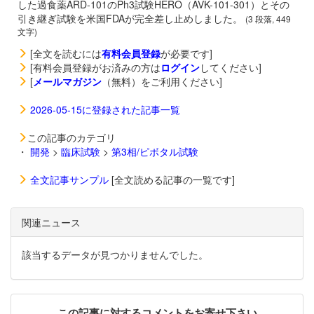
した過食薬
ARD-101のPh3試験HERO（AVK-101-301）とその
引き継ぎ試験を米国FDAが完全差し止めしました。
(3 段落, 449
文字)
[全文を読むには
有料会員登録
が必要です]
[有料会員登録がお済みの方は
ログイン
してください]
[
メールマガジン
（無料）をご利用ください]
2026-05-15に登録された記事一覧
この記事のカテゴリ
・
開発
>
臨床試験
>
第3相/ピボタル試験
全文記事サンプル
[全文読める記事の一覧です]
関連ニュース
該当するデータが見つかりませんでした。
この記事に対するコメントをお寄せ下さい