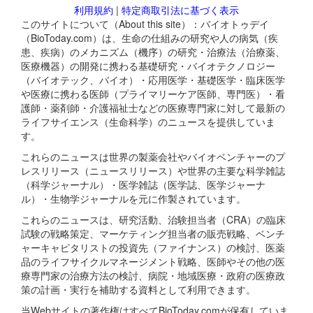
利用規約
|
特定商取引法に基づく表示
このサイトについて（About this site）：バイオトゥデイ
（BioToday.com）は、生命の仕組みの研究や人の病気（疾
患、疾病）のメカニズム（機序）の研究・治療法（治療薬、
医療機器）の開発に携わる基礎研究・バイオテクノロジー
（バイオテック、バイオ）・応用医学・基礎医学・臨床医学
や医療に携わる医師（プライマリーケア医師、専門医）・看
護師・薬剤師・介護福祉士などの医療専門家に対して最新の
ライフサイエンス（生命科学）のニュースを提供していま
す。
これらのニュースは世界の製薬会社やバイオベンチャーのプ
レスリリース（ニュースリリース）や世界の主要な科学雑誌
（科学ジャーナル）・医学雑誌（医学誌、医学ジャーナ
ル）・生物学ジャーナルを元に作製されています。
これらのニュースは、研究活動、治験担当者（CRA）の臨床
試験の戦略策定、マーケティング担当者の販売戦略、ベンチ
ャーキャピタリストの投資先（ファイナンス）の検討、医薬
品のライフサイクルマネージメント戦略、医師やその他の医
療専門家の治療方法の検討、病院・地域医療・政府の医療政
策の計画・実行を補助する資料として利用できます。
当Webサイトの著作権はすべてBioToday.comが保有していま