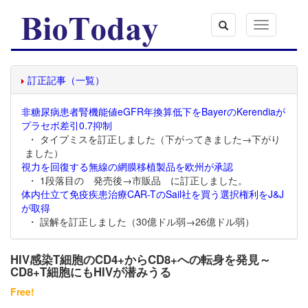
Toggle
navigation
訂正記事（一覧）
非糖尿病患者腎機能値eGFR年換算低下をBayerのKerendiaが
プラセボ差引0.7抑制
・ タイプミスを訂正しました（下がってきました→下がり
ました）
視力を回復する無線の網膜移植製品を欧州が承認
・ 1段落目の 発売後→市販品 に訂正しました。
体内仕立て免疫疾患治療CAR-TのSail社を買う選択権利をJ&J
が取得
・ 誤解を訂正しました（30億ドル弱→26億ドル弱）
HIV感染T細胞のCD4+からCD8+への転身を発見～
CD8+T細胞にもHIVが潜みうる
Free!