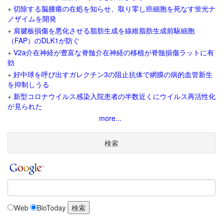
+
切除する脳腫瘍の在処を知らせ、取り零し癌細胞を死なす蛍光ナ
ノザイムを開発
+
肩腱板損傷を悪化させる脂肪生成を線維脂肪生成前駆細胞
（FAP）のDLK1が防ぐ
+
V2a介在神経が豊富な脊髄介在神経の移植が脊髄損傷ラットに有
効
+
好中球を呼び出すガレクチン3の阻止抗体で網膜の病的血管新生
を抑制しうる
+
新型コロナウイルス感染入院患者の半数近くにウイルス再活性化
が見られた
more...
検索
Web
BioToday