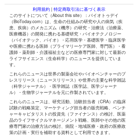
利用規約
|
特定商取引法に基づく表示
このサイトについて（About this site）：バイオトゥデイ
（BioToday.com）は、生命の仕組みの研究や人の病気（疾
患、疾病）のメカニズム（機序）の研究・治療法（治療薬、
医療機器）の開発に携わる基礎研究・バイオテクノロジー
（バイオテック、バイオ）・応用医学・基礎医学・臨床医学
や医療に携わる医師（プライマリーケア医師、専門医）・看
護師・薬剤師・介護福祉士などの医療専門家に対して最新の
ライフサイエンス（生命科学）のニュースを提供していま
す。
これらのニュースは世界の製薬会社やバイオベンチャーのプ
レスリリース（ニュースリリース）や世界の主要な科学雑誌
（科学ジャーナル）・医学雑誌（医学誌、医学ジャーナ
ル）・生物学ジャーナルを元に作製されています。
これらのニュースは、研究活動、治験担当者（CRA）の臨床
試験の戦略策定、マーケティング担当者の販売戦略、ベンチ
ャーキャピタリストの投資先（ファイナンス）の検討、医薬
品のライフサイクルマネージメント戦略、医師やその他の医
療専門家の治療方法の検討、病院・地域医療・政府の医療政
策の計画・実行を補助する資料として利用できます。