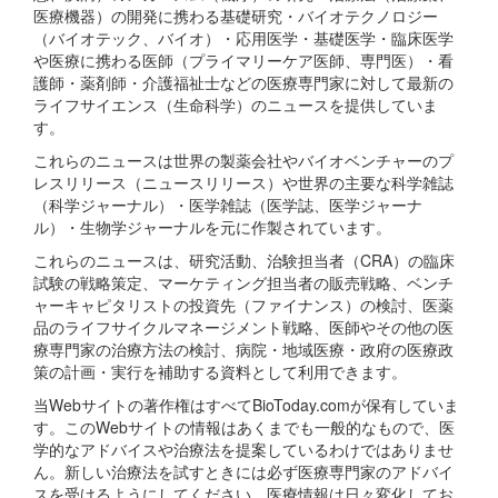
医療機器）の開発に携わる基礎研究・バイオテクノロジー
（バイオテック、バイオ）・応用医学・基礎医学・臨床医学
や医療に携わる医師（プライマリーケア医師、専門医）・看
護師・薬剤師・介護福祉士などの医療専門家に対して最新の
ライフサイエンス（生命科学）のニュースを提供していま
す。
これらのニュースは世界の製薬会社やバイオベンチャーのプ
レスリリース（ニュースリリース）や世界の主要な科学雑誌
（科学ジャーナル）・医学雑誌（医学誌、医学ジャーナ
ル）・生物学ジャーナルを元に作製されています。
これらのニュースは、研究活動、治験担当者（CRA）の臨床
試験の戦略策定、マーケティング担当者の販売戦略、ベンチ
ャーキャピタリストの投資先（ファイナンス）の検討、医薬
品のライフサイクルマネージメント戦略、医師やその他の医
療専門家の治療方法の検討、病院・地域医療・政府の医療政
策の計画・実行を補助する資料として利用できます。
当Webサイトの著作権はすべてBioToday.comが保有していま
す。このWebサイトの情報はあくまでも一般的なもので、医
学的なアドバイスや治療法を提案しているわけではありませ
ん。新しい治療法を試すときには必ず医療専門家のアドバイ
スを受けるようにしてください。医療情報は日々変化してお