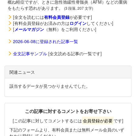
概ね軽症ですが、ときに急性弛緩性脊髄炎（AFM）などの重病
をもたらす恐れがあります。
(3 段落, 207 文字)
[全文を読むには
有料会員登録
が必要です]
[有料会員登録がお済みの方は
ログイン
してください]
[
メールマガジン
（無料）をご利用ください]
2026-06-08に登録された記事一覧
全文記事サンプル
[全文読める記事の一覧です]
関連ニュース
該当するデータが見つかりませんでした。
この記事に対するコメントをお寄せ下さい
[この記事に対してコメントするには
会員登録が必要
です]
下記のフォームより、有料会員または無料メール会員のいず
れかに登録してください。