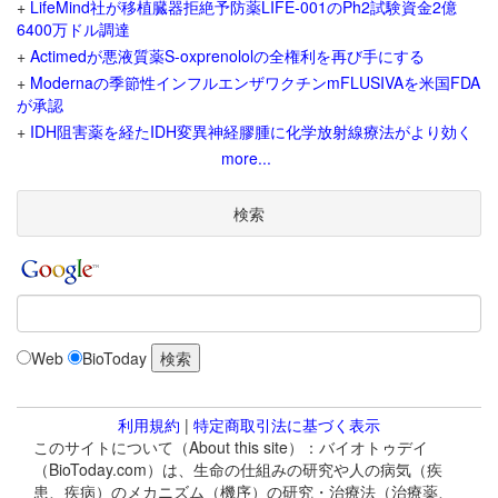
+
LifeMind社が移植臓器拒絶予防薬LIFE-001のPh2試験資金2億
6400万ドル調達
+
Actimedが悪液質薬S-oxprenololの全権利を再び手にする
+
Modernaの季節性インフルエンザワクチンmFLUSIVAを米国FDA
が承認
+
IDH阻害薬を経たIDH変異神経膠腫に化学放射線療法がより効く
more...
検索
Web
BioToday
利用規約
|
特定商取引法に基づく表示
このサイトについて（About this site）：バイオトゥデイ
（BioToday.com）は、生命の仕組みの研究や人の病気（疾
患、疾病）のメカニズム（機序）の研究・治療法（治療薬、