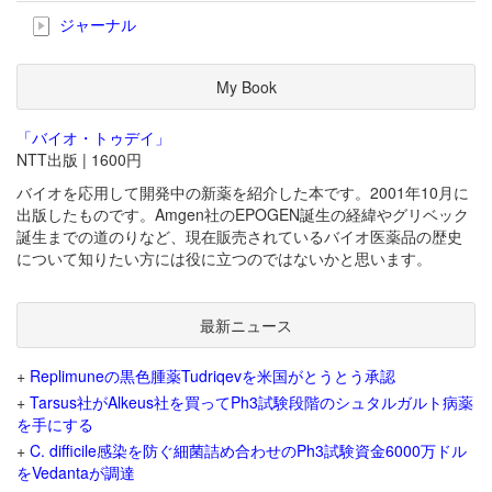
ジャーナル
My Book
「バイオ・トゥデイ」
NTT出版 | 1600円
バイオを応用して開発中の新薬を紹介した本です。2001年10月に
出版したものです。Amgen社のEPOGEN誕生の経緯やグリベック
誕生までの道のりなど、現在販売されているバイオ医薬品の歴史
について知りたい方には役に立つのではないかと思います。
最新ニュース
+
Replimuneの黒色腫薬Tudriqevを米国がとうとう承認
+
Tarsus社がAlkeus社を買ってPh3試験段階のシュタルガルト病薬
を手にする
+
C. difficile感染を防ぐ細菌詰め合わせのPh3試験資金6000万ドル
をVedantaが調達