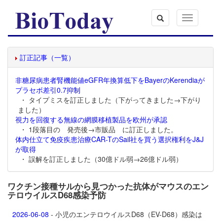
Toggle
navigation
訂正記事（一覧）
非糖尿病患者腎機能値eGFR年換算低下をBayerのKerendiaが
プラセボ差引0.7抑制
・ タイプミスを訂正しました（下がってきました→下がり
ました）
視力を回復する無線の網膜移植製品を欧州が承認
・ 1段落目の 発売後→市販品 に訂正しました。
体内仕立て免疫疾患治療CAR-TのSail社を買う選択権利をJ&J
が取得
・ 誤解を訂正しました（30億ドル弱→26億ドル弱）
ワクチン接種サルから見つかった抗体がマウスのエン
テロウイルスD68感染予防
2026-06-08
- 小児のエンテロウイルスD68（EV-D68）感染は