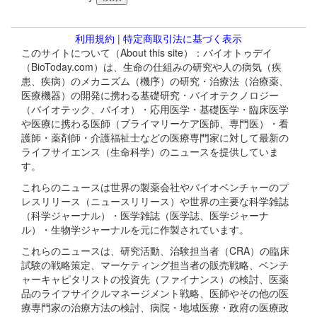
利用規約
|
特定商取引法に基づく表示
このサイトについて（About this site）：バイオトゥデイ
（BioToday.com）は、生命の仕組みの研究や人の病気（疾
患、疾病）のメカニズム（機序）の研究・治療法（治療薬、
医療機器）の開発に携わる基礎研究・バイオテクノロジー
（バイオテック、バイオ）・応用医学・基礎医学・臨床医学
や医療に携わる医師（プライマリーケア医師、専門医）・看
護師・薬剤師・介護福祉士などの医療専門家に対して最新の
ライフサイエンス（生命科学）のニュースを提供していま
す。
これらのニュースは世界の製薬会社やバイオベンチャーのプ
レスリリース（ニュースリリース）や世界の主要な科学雑誌
（科学ジャーナル）・医学雑誌（医学誌、医学ジャーナ
ル）・生物学ジャーナルを元に作製されています。
これらのニュースは、研究活動、治験担当者（CRA）の臨床
試験の戦略策定、マーケティング担当者の販売戦略、ベンチ
ャーキャピタリストの投資先（ファイナンス）の検討、医薬
品のライフサイクルマネージメント戦略、医師やその他の医
療専門家の治療方法の検討、病院・地域医療・政府の医療政