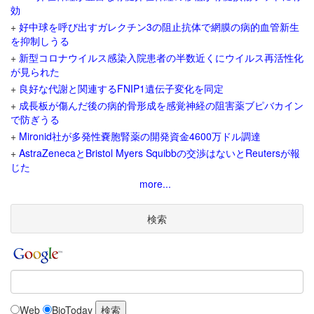
効
+
好中球を呼び出すガレクチン3の阻止抗体で網膜の病的血管新生
を抑制しうる
+
新型コロナウイルス感染入院患者の半数近くにウイルス再活性化
が見られた
+
良好な代謝と関連するFNIP1遺伝子変化を同定
+
成長板が傷んだ後の病的骨形成を感覚神経の阻害薬ブピバカイン
で防ぎうる
+
Mironid社が多発性嚢胞腎薬の開発資金4600万ドル調達
+
AstraZenecaとBristol Myers Squibbの交渉はないとReutersが報
じた
more...
検索
Web
BioToday