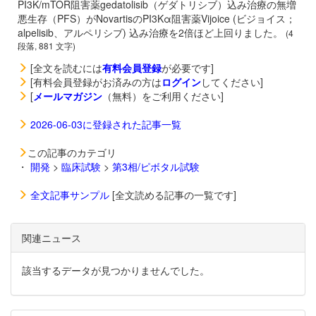
PI3K/mTOR阻害薬
gedatolisib（ゲダトリシブ）込み治療の無増
悪生存（PFS）がNovartisのPI3Kα阻害薬
Vijoice (ビジョイス；
alpelisib、アルペリシブ) 込み治療を2倍ほど上回りました。
(4
段落, 881 文字)
[全文を読むには
有料会員登録
が必要です]
[有料会員登録がお済みの方は
ログイン
してください]
[
メールマガジン
（無料）をご利用ください]
2026-06-03に登録された記事一覧
この記事のカテゴリ
・
開発
>
臨床試験
>
第3相/ピボタル試験
全文記事サンプル
[全文読める記事の一覧です]
関連ニュース
該当するデータが見つかりませんでした。