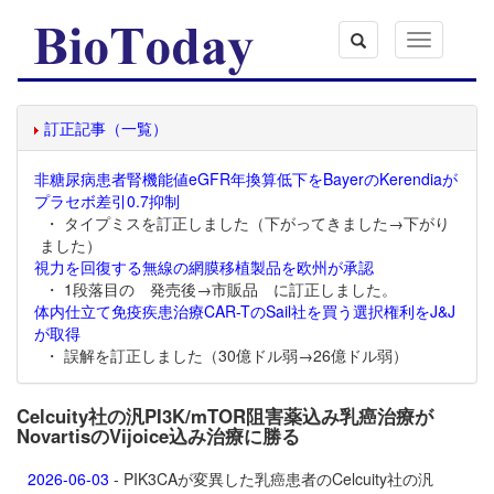
Toggle
navigation
訂正記事（一覧）
非糖尿病患者腎機能値eGFR年換算低下をBayerのKerendiaが
プラセボ差引0.7抑制
・ タイプミスを訂正しました（下がってきました→下がり
ました）
視力を回復する無線の網膜移植製品を欧州が承認
・ 1段落目の 発売後→市販品 に訂正しました。
体内仕立て免疫疾患治療CAR-TのSail社を買う選択権利をJ&J
が取得
・ 誤解を訂正しました（30億ドル弱→26億ドル弱）
Celcuity社の汎PI3K/mTOR阻害薬込み乳癌治療が
NovartisのVijoice込み治療に勝る
2026-06-03
- PIK3CAが変異した乳癌患者のCelcuity社の汎